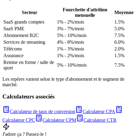
Fourchette d'attrition
Secteur
Moyenne
mensuelle
SaaS grands comptes
1% - 2%/mois
1.5
%
SaaS PME
3% - 7%/mois
5.0
%
Abonnement B2C
5% - 10%/mois
7.5
%
Services de streaming
4% - 8%/mois
6.0
%
Télécoms
1% - 3%/mois
2.0
%
Assurance
1% - 2%/mois
1.5
%
Remise en forme / salle de
5% - 10%/mois
7.5
%
sport
Les repères varient selon le type d'abonnement et le segment de
marché.
Calculateurs associés
Calculateur de taux de conversion
Calculateur CPA
Calculateur CPC
Calculateur CPM
Calculateur CTR
J'adore ça ? Passez-le !