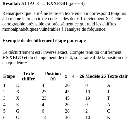
Résultat:
ATTACK →
EXXEGO
(poste 4)
Remarquez que la même lettre en texte en clair correspond toujours
à la même lettre en texte codé — les deux T deviennent X. Cette
cartographie prévisible est précisément ce qui rend les chiffres
monoalphabétiques vulnérables à l'analyse de fréquence.
Exemple de déchiffrement étape par étape
Le déchiffrement est l'inverse exact. Compte tenu du chiffrement
EXXEGO
et du changement de clé 4, soustraire 4 de la position de
chaque lettre:
Texte
Position
Étape
x − 4 + 26
Modèle 26
Texte clair
chiffré
(x)
1
E
4
26
0
A
2
X
23
45
19
T
3
X
23
45
19
T
4
E
4
26
0
A
5
G
6
28
2
C
6
O
14
36
10
K