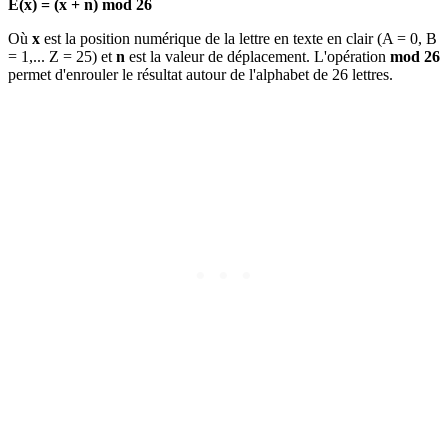
E(x) = (x + n) mod 26
Où
x
est la position numérique de la lettre en texte en clair (A = 0, B
= 1,... Z = 25) et
n
est la valeur de déplacement. L'opération
mod 26
permet d'enrouler le résultat autour de l'alphabet de 26 lettres.