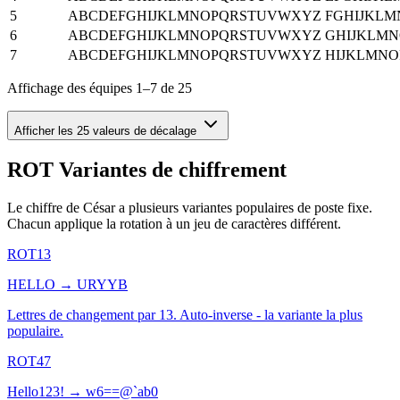
5
ABCDEFGHIJKLMNOPQRSTUVWXYZ
FGHIJKL
6
ABCDEFGHIJKLMNOPQRSTUVWXYZ
GHIJKLM
7
ABCDEFGHIJKLMNOPQRSTUVWXYZ
HIJKLMN
Affichage des équipes 1–7 de 25
Afficher les 25 valeurs de décalage
ROT Variantes de chiffrement
Le chiffre de César a plusieurs variantes populaires de poste fixe.
Chacun applique la rotation à un jeu de caractères différent.
ROT13
HELLO
→
URYYB
Lettres de changement par 13. Auto-inverse - la variante la plus
populaire.
ROT47
Hello123!
→
w6==@`ab0