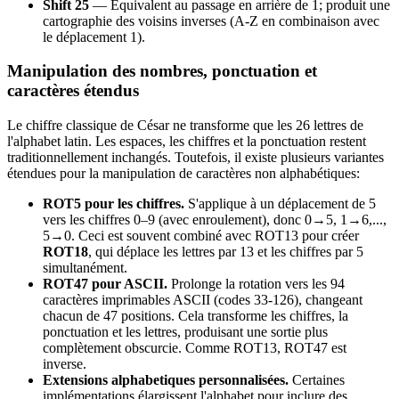
Shift 25
— Équivalent au passage en arrière de 1; produit une
cartographie des voisins inverses (A-Z en combinaison avec
le déplacement 1).
Manipulation des nombres, ponctuation et
caractères étendus
Le chiffre classique de César ne transforme que les 26 lettres de
l'alphabet latin. Les espaces, les chiffres et la ponctuation restent
traditionnellement inchangés. Toutefois, il existe plusieurs variantes
étendues pour la manipulation de caractères non alphabétiques:
ROT5 pour les chiffres.
S'applique à un déplacement de 5
vers les chiffres 0–9 (avec enroulement), donc 0→5, 1→6,...,
5→0. Ceci est souvent combiné avec ROT13 pour créer
ROT18
, qui déplace les lettres par 13 et les chiffres par 5
simultanément.
ROT47 pour ASCII.
Prolonge la rotation vers les 94
caractères imprimables ASCII (codes 33-126), changeant
chacun de 47 positions. Cela transforme les chiffres, la
ponctuation et les lettres, produisant une sortie plus
complètement obscurcie. Comme ROT13, ROT47 est
inverse.
Extensions alphabetiques personnalisées.
Certaines
implémentations élargissent l'alphabet pour inclure des