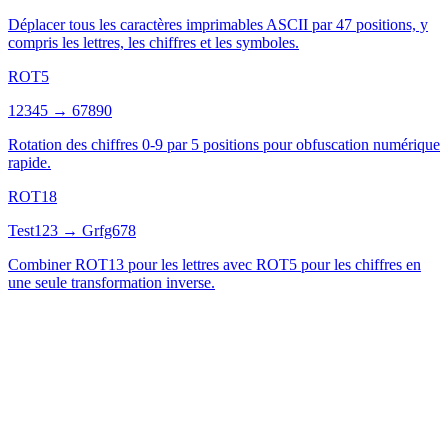
Déplacer tous les caractères imprimables ASCII par 47 positions, y
compris les lettres, les chiffres et les symboles.
ROT5
12345
→
67890
Rotation des chiffres 0-9 par 5 positions pour obfuscation numérique
rapide.
ROT18
Test123
→
Grfg678
Combiner ROT13 pour les lettres avec ROT5 pour les chiffres en
une seule transformation inverse.