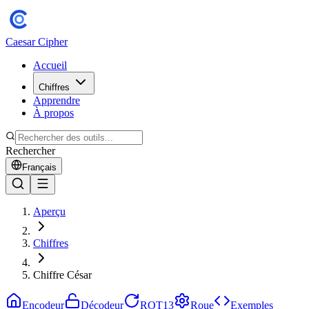
Caesar Cipher
Accueil
Chiffres
Apprendre
À propos
Rechercher
Français
Aperçu
Chiffres
Chiffre César
Encodeur
Décodeur
ROT13
Roue
Exemples