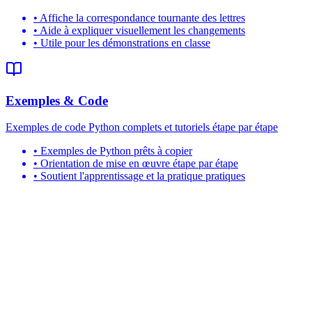
•
Affiche la correspondance tournante des lettres
•
Aide à expliquer visuellement les changements
•
Utile pour les démonstrations en classe
Exemples & Code
Exemples de code Python complets et tutoriels étape par étape
•
Exemples de Python prêts à copier
•
Orientation de mise en œuvre étape par étape
•
Soutient l'apprentissage et la pratique pratiques