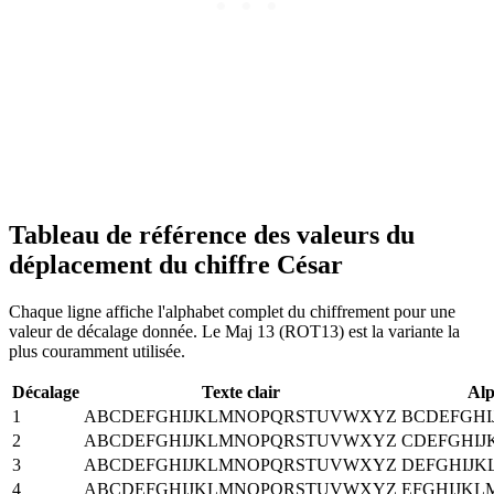
Tableau de référence des valeurs du
déplacement du chiffre César
Chaque ligne affiche l'alphabet complet du chiffrement pour une
valeur de décalage donnée. Le Maj 13 (ROT13) est la variante la
plus couramment utilisée.
Décalage
Texte clair
Alp
1
ABCDEFGHIJKLMNOPQRSTUVWXYZ
BCDEFGH
2
ABCDEFGHIJKLMNOPQRSTUVWXYZ
CDEFGHI
3
ABCDEFGHIJKLMNOPQRSTUVWXYZ
DEFGHIJ
4
ABCDEFGHIJKLMNOPQRSTUVWXYZ
EFGHIJK