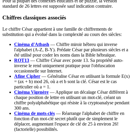
Pour la plupart des contextes éducatifs et de puzzle, la version
standard de 26 lettres est supposée sauf indication contraire.
Chiffres classiques associés
Le chiffre César appartient à une famille de chiffrements de
substitution qui a évolué dans la complexité au cours des siècles:
Cinéma d'Atbash
— Chiffre miroir hébreu qui inverse
l'alphabet (A-Z, B-Y). Prédate César par plusieurs siècles et a
été utilisé pour coder les noms dans la Bible hébraïque.
ROT13
— Chiffre César avec poste 13. Sa propriété auto-
inverse le rend uniquement pratique pour l'obfuscation
occasionnelle sur Internet.
Afine Cipher
— Généralise César en utilisant la formule E(x)
= (ax + b) mod 26, où a et b sont la clé. César est le cas
particulier où a = 1.
Cinéma Vigenère
— Applique un décalage César différent à
chaque position de lettre en utilisant un mot-clé, créant un
chiffre polyalphabétique qui résiste à la cryptoanalyse pendant
300 ans.
Cinéma de mots-clés
— Réarrange l'alphabet de chiffre en
fonction d'un mot-clé secret plutôt que de simplement le
déplacer, augmentant l'espace de clé de 25 à environ 26!
(factorielle) possibilités.