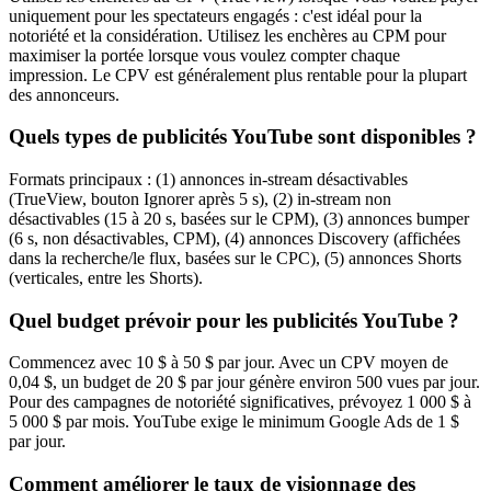
uniquement pour les spectateurs engagés : c'est idéal pour la
notoriété et la considération. Utilisez les enchères au CPM pour
maximiser la portée lorsque vous voulez compter chaque
impression. Le CPV est généralement plus rentable pour la plupart
des annonceurs.
Quels types de publicités YouTube sont disponibles ?
Formats principaux : (1) annonces in-stream désactivables
(TrueView, bouton Ignorer après 5 s), (2) in-stream non
désactivables (15 à 20 s, basées sur le CPM), (3) annonces bumper
(6 s, non désactivables, CPM), (4) annonces Discovery (affichées
dans la recherche/le flux, basées sur le CPC), (5) annonces Shorts
(verticales, entre les Shorts).
Quel budget prévoir pour les publicités YouTube ?
Commencez avec 10 $ à 50 $ par jour. Avec un CPV moyen de
0,04 $, un budget de 20 $ par jour génère environ 500 vues par jour.
Pour des campagnes de notoriété significatives, prévoyez 1 000 $ à
5 000 $ par mois. YouTube exige le minimum Google Ads de 1 $
par jour.
Comment améliorer le taux de visionnage des