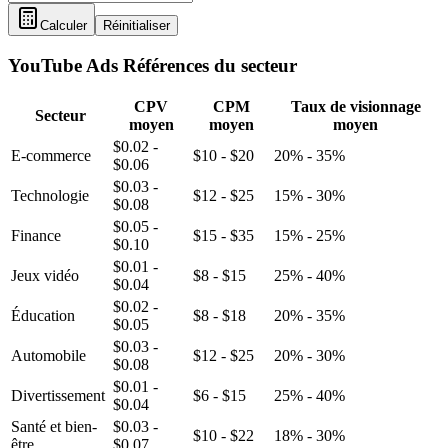
Calculer
Réinitialiser
YouTube Ads
Références du secteur
CPV
CPM
Taux de visionnage
Secteur
moyen
moyen
moyen
$0.02 -
E-commerce
$10 - $20
20% - 35%
$0.06
$0.03 -
Technologie
$12 - $25
15% - 30%
$0.08
$0.05 -
Finance
$15 - $35
15% - 25%
$0.10
$0.01 -
Jeux vidéo
$8 - $15
25% - 40%
$0.04
$0.02 -
Éducation
$8 - $18
20% - 35%
$0.05
$0.03 -
Automobile
$12 - $25
20% - 30%
$0.08
$0.01 -
Divertissement
$6 - $15
25% - 40%
$0.04
Santé et bien-
$0.03 -
$10 - $22
18% - 30%
être
$0.07