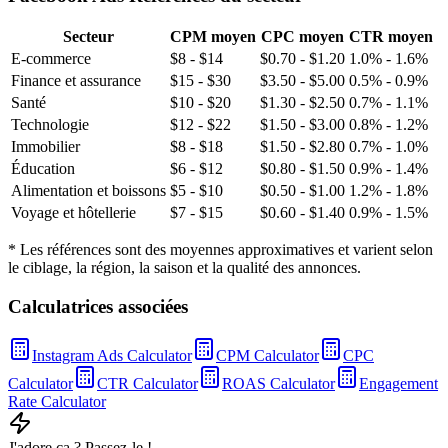
Secteur
CPM moyen
CPC moyen
CTR moyen
E-commerce
$8 - $14
$0.70 - $1.20
1.0% - 1.6%
Finance et assurance
$15 - $30
$3.50 - $5.00
0.5% - 0.9%
Santé
$10 - $20
$1.30 - $2.50
0.7% - 1.1%
Technologie
$12 - $22
$1.50 - $3.00
0.8% - 1.2%
Immobilier
$8 - $18
$1.50 - $2.80
0.7% - 1.0%
Éducation
$6 - $12
$0.80 - $1.50
0.9% - 1.4%
Alimentation et boissons
$5 - $10
$0.50 - $1.00
1.2% - 1.8%
Voyage et hôtellerie
$7 - $15
$0.60 - $1.40
0.9% - 1.5%
* Les références sont des moyennes approximatives et varient selon
le ciblage, la région, la saison et la qualité des annonces.
Calculatrices associées
Instagram Ads Calculator
CPM Calculator
CPC
Calculator
CTR Calculator
ROAS Calculator
Engagement
Rate Calculator
J'adore ça ? Passez-le !