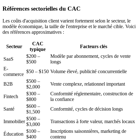
Références sectorielles du CAC
Les coûts d'acquisition client varient fortement selon le secteur, le
modèle économique, la taille de l'entreprise et le marché cible. Voici
des références approximatives :
CAC
Secteur
Facteurs clés
typique
$200 –
Modèle par abonnement, cycles de vente
SaaS
$500
longs
E-
$50 – $150
Volume élevé, publicité concurrentielle
commerce
$500 –
B2B
Vente complexe, relationnel important
$2,000
$300 –
Conformité réglementaire, construction de
Fintech
$800
la confiance
$600 –
Santé
Conformité, cycles de décision longs
$1,500
$500 –
Immobilier
Transactions à forte valeur, marchés locaux
$3,000
$100 –
Inscriptions saisonnières, marketing de
Éducation
$400
contenu