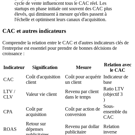
cycle de vente influencent tous le CAC réel. Les
startups en phase initiale ont souvent des CAC plus
élevés, qui diminuent à mesure qu'elles passent à
l'échelle et optimisent leurs canaux d'acquisition.
CAC et autres indicateurs
Comprendre la relation entre le CAC et d'autres indicateurs clés de
l'entreprise est essentiel pour prendre de bonnes décisions de
croissance :
Relation avec
Indicateur
Signification
Mesure
le CAC
Coût d'acquisition
Coût pour acquérir
Indicateur de
CAC
client
un client
base
Ratio LTV
LTV /
Revenu par client
Valeur vie client
(objectif 3
CLV
dans le temps
)
Sous-
Coût par
Coût par action de
CPA
ensemble du
acquisition
conversion
CAC
Retour sur
Revenu par dollar
Relation
ROAS
dépenses
publicitaire
inverse
publicitaires