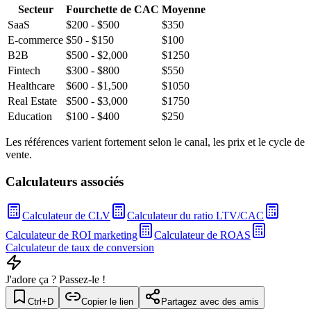
Secteur
Fourchette de CAC
Moyenne
SaaS
$200 - $500
$
350
E-commerce
$50 - $150
$
100
B2B
$500 - $2,000
$
1250
Fintech
$300 - $800
$
550
Healthcare
$600 - $1,500
$
1050
Real Estate
$500 - $3,000
$
1750
Education
$100 - $400
$
250
Les références varient fortement selon le canal, les prix et le cycle de
vente.
Calculateurs associés
Calculateur de CLV
Calculateur du ratio LTV/CAC
Calculateur de ROI marketing
Calculateur de ROAS
Calculateur de taux de conversion
J'adore ça ? Passez-le !
Ctrl+D
Copier le lien
Partagez avec des amis