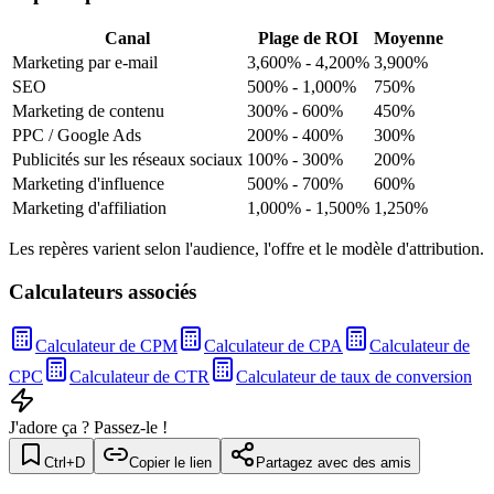
Canal
Plage de ROI
Moyenne
Marketing par e-mail
3,600% - 4,200%
3,900
%
SEO
500% - 1,000%
750
%
Marketing de contenu
300% - 600%
450
%
PPC / Google Ads
200% - 400%
300
%
Publicités sur les réseaux sociaux
100% - 300%
200
%
Marketing d'influence
500% - 700%
600
%
Marketing d'affiliation
1,000% - 1,500%
1,250
%
Les repères varient selon l'audience, l'offre et le modèle d'attribution.
Calculateurs associés
Calculateur de CPM
Calculateur de CPA
Calculateur de
CPC
Calculateur de CTR
Calculateur de taux de conversion
J'adore ça ? Passez-le !
Ctrl+D
Copier le lien
Partagez avec des amis