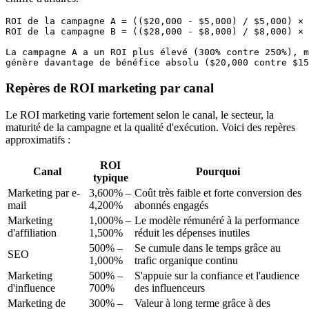
ROI de la campagne A = (($20,000 - $5,000) / $5,000) × 
ROI de la campagne B = (($28,000 - $8,000) / $8,000) × 
La campagne A a un ROI plus élevé (300% contre 250%), m
Repères de ROI marketing par canal
Le ROI marketing varie fortement selon le canal, le secteur, la
maturité de la campagne et la qualité d'exécution. Voici des repères
approximatifs :
ROI
Canal
Pourquoi
typique
Marketing par e-
3,600% –
Coût très faible et forte conversion des
mail
4,200%
abonnés engagés
Marketing
1,000% –
Le modèle rémunéré à la performance
d'affiliation
1,500%
réduit les dépenses inutiles
500% –
Se cumule dans le temps grâce au
SEO
1,000%
trafic organique continu
Marketing
500% –
S'appuie sur la confiance et l'audience
d'influence
700%
des influenceurs
Marketing de
300% –
Valeur à long terme grâce à des