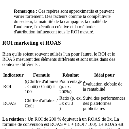
Remarque :
Ces repères sont approximatifs et peuvent
varier fortement. Des facteurs comme la compétitivité
du secteur, la maturité de la campagne, la qualité de
l'audience, l'exécution créative et la méthode
d'attribution influencent tous le ROI mesuré.
ROI marketing et ROAS
Bien qu'ils soient souvent utilisés l'un pour l'autre, le ROI et le
ROAS mesurent des éléments différents et sont utiles dans des
contextes différents :
Indicateur
Formule
Résultat
Idéal pour
((Chiffre d'affaires
Pourcentage
Évaluation globale de
ROI
- Coût) / Coût) ×
(p. ex.
la rentabilité
100
200%)
Ratio (p. ex.
Suivi des performances
Chiffre d'affaires /
ROAS
3x ou 3
des plateformes
Coût
)
publicitaires
La relation :
Un ROI de 200 % équivaut à un ROAS de 3x. La
formule de conversion est ROAS = 1 + (ROI / 100). Le ROAS est