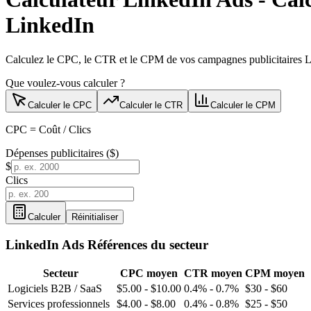
LinkedIn
Calculez le CPC, le CTR et le CPM de vos campagnes publicitaires Li
Que voulez-vous calculer ?
Calculer le CPC
Calculer le CTR
Calculer le CPM
CPC = Coût / Clics
Dépenses publicitaires ($)
$
Clics
Calculer
Réinitialiser
LinkedIn Ads
Références du secteur
Secteur
CPC moyen
CTR moyen
CPM moyen
Logiciels B2B / SaaS
$5.00 - $10.00
0.4% - 0.7%
$30 - $60
Services professionnels
$4.00 - $8.00
0.4% - 0.8%
$25 - $50