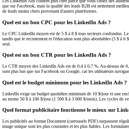
Les LinkedIn Ads coûtent plus cher parce que vous ciblez des audience
que sur Facebook, mais la qualité des leads B2B est nettement meilleu
de leads moins chers provenant d'autres plateformes.
Quel est un bon CPC pour les LinkedIn Ads ?
Le CPC LinkedIn moyen est de 5 $ à 8 $ tous secteurs confondus. Le S
tandis que le recrutement et l'éducation sont plus abordables (3 $ à 6 
seul.
Quel est un bon CTR pour les LinkedIn Ads ?
Le CTR moyen des LinkedIn Ads est de 0,4 à 0,7 %. Au-dessus de 0,8
sont plus bas que sur Facebook ou Google, car les utilisateurs navigue
Quel est le budget minimum pour les LinkedIn Ads ?
LinkedIn exige un budget quotidien minimum de 10 $/jour et une enchè
au moins 50 $ à 100 $/jour (1 500 $ à 3 000 $/mois). Les cycles de v
Quel format publicitaire fonctionne le mieux sur Lin
Les publicités au format Document (carrousels PDF) surpassent régulièr
image unique sont les plus courantes et les plus fiables. Les formulair