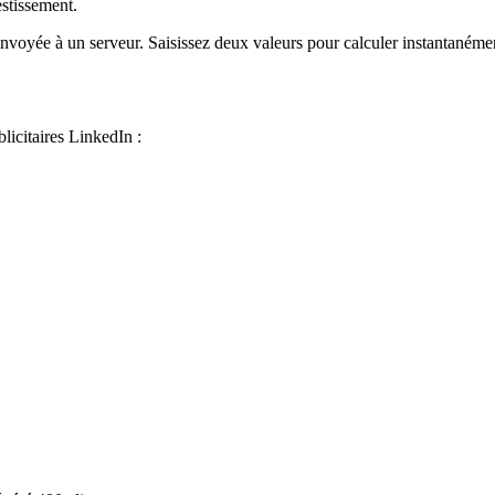
estissement.
envoyée à un serveur. Saisissez deux valeurs pour calculer instantanémen
blicitaires LinkedIn :