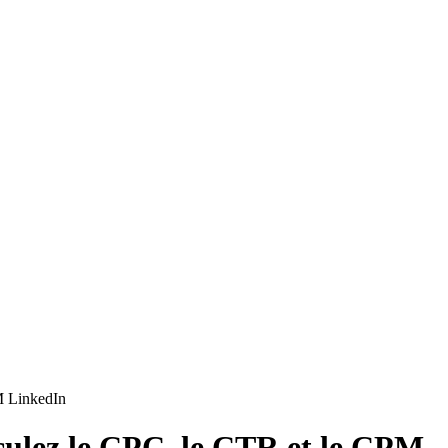
M LinkedIn
culez le CPC, le CTR et le CPM