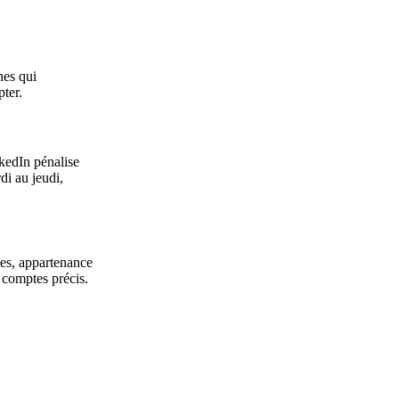
nes qui
ter.
nkedIn pénalise
di au jeudi,
ces, appartenance
 comptes précis.