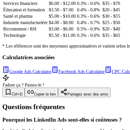
Services financiers
$6.00 - $12.00
0.3% - 0.6%
$35 - $70
Éducation et formation
$3.50 - $7.00
0.4% - 0.8%
$20 - $45
Santé et pharma
$5.00 - $10.00
0.3% - 0.6%
$30 - $55
Industrie manufacturière
$4.00 - $8.00
0.4% - 0.7%
$25 - $50
Recrutement / RH
$3.00 - $6.00
0.5% - 0.9%
$20 - $40
Technologie
$5.50 - $11.00
0.3% - 0.6%
$35 - $65
* Les références sont des moyennes approximatives et varient selon le c
Calculatrices associées
Google Ads Calculator
Facebook Ads Calculator
CPC Calc
J'adore ça ? Passez-le !
Ctrl+D
Copier le lien
Partagez avec des amis
Questions fréquentes
Pourquoi les LinkedIn Ads sont-elles si coûteuses ?