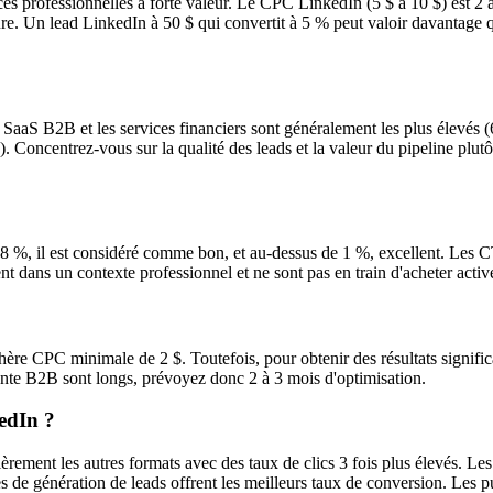
s professionnelles à forte valeur. Le CPC LinkedIn (5 $ à 10 $) est 2 à
re. Un lead LinkedIn à 50 $ qui convertit à 5 % peut valoir davantage 
aaS B2B et les services financiers sont généralement les plus élevés (6
$). Concentrez-vous sur la qualité des leads et la valeur du pipeline plut
 %, il est considéré comme bon, et au-dessus de 1 %, excellent. Les
nt dans un contexte professionnel et ne sont pas en train d'acheter acti
re CPC minimale de 2 $. Toutefois, pour obtenir des résultats signific
ente B2B sont longs, prévoyez donc 2 à 3 mois d'optimisation.
kedIn ?
ement les autres formats avec des taux de clics 3 fois plus élevés. Les 
es de génération de leads offrent les meilleurs taux de conversion. Les p