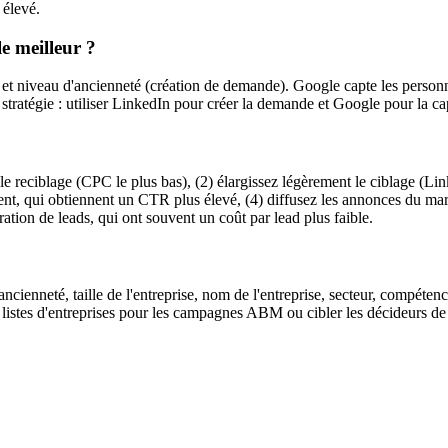
 élevé.
e meilleur ?
e et niveau d'ancienneté (création de demande). Google capte les person
tratégie : utiliser LinkedIn pour créer la demande et Google pour la cap
le reciblage (CPC le plus bas), (2) élargissez légèrement le ciblage (Li
ument, qui obtiennent un CTR plus élevé, (4) diffusez les annonces du mar
ration de leads, qui ont souvent un coût par lead plus faible.
ncienneté, taille de l'entreprise, nom de l'entreprise, secteur, compéten
listes d'entreprises pour les campagnes ABM ou cibler les décideurs de