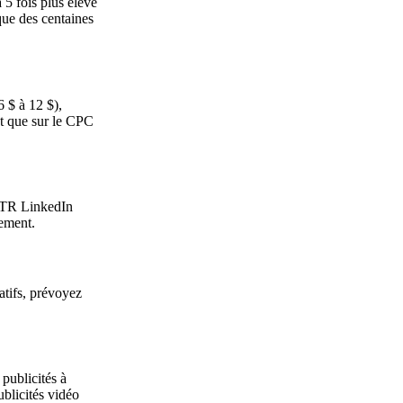
 5 fois plus élevé
que des centaines
 $ à 12 $),
ôt que sur le CPC
 CTR LinkedIn
vement.
atifs, prévoyez
publicités à
ublicités vidéo