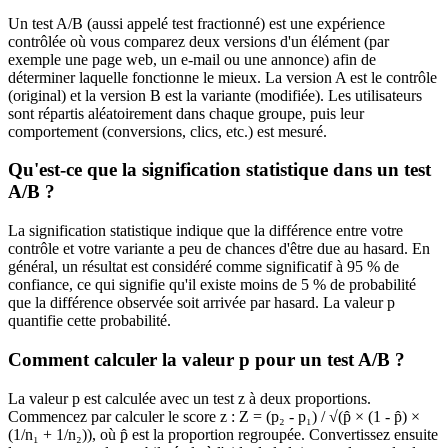
Un test A/B (aussi appelé test fractionné) est une expérience
contrôlée où vous comparez deux versions d'un élément (par
exemple une page web, un e-mail ou une annonce) afin de
déterminer laquelle fonctionne le mieux. La version A est le contrôle
(original) et la version B est la variante (modifiée). Les utilisateurs
sont répartis aléatoirement dans chaque groupe, puis leur
comportement (conversions, clics, etc.) est mesuré.
Qu'est-ce que la signification statistique dans un test
A/B ?
La signification statistique indique que la différence entre votre
contrôle et votre variante a peu de chances d'être due au hasard. En
général, un résultat est considéré comme significatif à 95 % de
confiance, ce qui signifie qu'il existe moins de 5 % de probabilité
que la différence observée soit arrivée par hasard. La valeur p
quantifie cette probabilité.
Comment calculer la valeur p pour un test A/B ?
La valeur p est calculée avec un test z à deux proportions.
Commencez par calculer le score z : Z = (p₂ - p₁) / √(p̂ × (1 - p̂) ×
(1/n₁ + 1/n₂)), où p̂ est la proportion regroupée. Convertissez ensuite