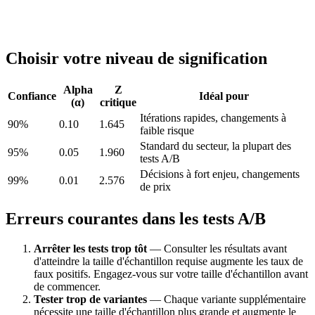
Choisir votre niveau de signification
Alpha
Z
Confiance
Idéal pour
(α)
critique
Itérations rapides, changements à
90%
0.10
1.645
faible risque
Standard du secteur, la plupart des
95%
0.05
1.960
tests A/B
Décisions à fort enjeu, changements
99%
0.01
2.576
de prix
Erreurs courantes dans les tests A/B
Arrêter les tests trop tôt
— Consulter les résultats avant
d'atteindre la taille d'échantillon requise augmente les taux de
faux positifs. Engagez-vous sur votre taille d'échantillon avant
de commencer.
Tester trop de variantes
— Chaque variante supplémentaire
nécessite une taille d'échantillon plus grande et augmente le