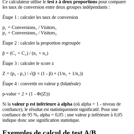
Ce calculateur utilise le
test z à deux proportions
pour comparer
les taux de conversion entre deux groupes indépendants :
Étape 1 : calculer les taux de conversion
p₁ = Conversions₁ / Visitors₁
p₂ = Conversions₂ / Visitors₂
Étape 2 : calculer la proportion regroupée
p̂ = (C₁ + C₂) / (n₁ + n₂)
Étape 3 : calculer le score z
Z = (p₂ - p₁) / √(p̂ × (1 - p̂) × (1/n₁ + 1/n₂))
Étape 4 : convertir en valeur p (bilatérale)
p-value = 2 × (1 - Φ(|Z|))
Si la
valeur p est inférieure à alpha
(où alpha = 1 - niveau de
confiance), le résultat est statistiquement significatif. Pour une
confiance de 95 %, alpha = 0,05 ; une valeur p inférieure à 0,05
indique donc une signification statistique.
Exemples de calcul de test A/B