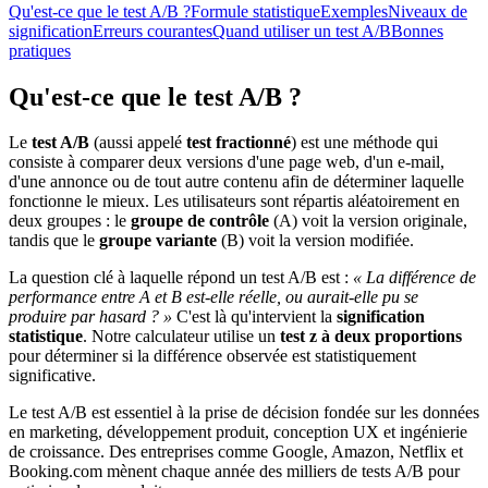
Qu'est-ce que le test A/B ?
Formule statistique
Exemples
Niveaux de
signification
Erreurs courantes
Quand utiliser un test A/B
Bonnes
pratiques
Qu'est-ce que le test A/B ?
Le
test A/B
(aussi appelé
test fractionné
) est une méthode qui
consiste à comparer deux versions d'une page web, d'un e-mail,
d'une annonce ou de tout autre contenu afin de déterminer laquelle
fonctionne le mieux. Les utilisateurs sont répartis aléatoirement en
deux groupes : le
groupe de contrôle
(A) voit la version originale,
tandis que le
groupe variante
(B) voit la version modifiée.
La question clé à laquelle répond un test A/B est :
« La différence de
performance entre A et B est-elle réelle, ou aurait-elle pu se
produire par hasard ? »
C'est là qu'intervient la
signification
statistique
. Notre calculateur utilise un
test z à deux proportions
pour déterminer si la différence observée est statistiquement
significative.
Le test A/B est essentiel à la prise de décision fondée sur les données
en marketing, développement produit, conception UX et ingénierie
de croissance. Des entreprises comme Google, Amazon, Netflix et
Booking.com mènent chaque année des milliers de tests A/B pour