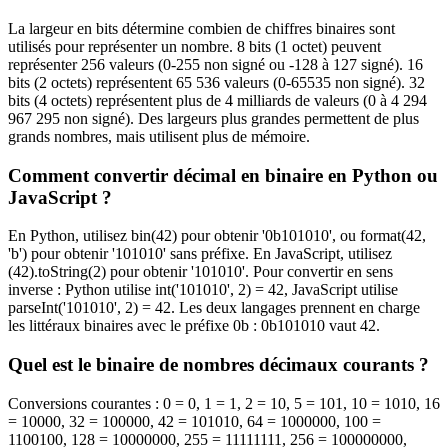
La largeur en bits détermine combien de chiffres binaires sont
utilisés pour représenter un nombre. 8 bits (1 octet) peuvent
représenter 256 valeurs (0-255 non signé ou -128 à 127 signé). 16
bits (2 octets) représentent 65 536 valeurs (0-65535 non signé). 32
bits (4 octets) représentent plus de 4 milliards de valeurs (0 à 4 294
967 295 non signé). Des largeurs plus grandes permettent de plus
grands nombres, mais utilisent plus de mémoire.
Comment convertir décimal en binaire en Python ou
JavaScript ?
En Python, utilisez bin(42) pour obtenir '0b101010', ou format(42,
'b') pour obtenir '101010' sans préfixe. En JavaScript, utilisez
(42).toString(2) pour obtenir '101010'. Pour convertir en sens
inverse : Python utilise int('101010', 2) = 42, JavaScript utilise
parseInt('101010', 2) = 42. Les deux langages prennent en charge
les littéraux binaires avec le préfixe 0b : 0b101010 vaut 42.
Quel est le binaire de nombres décimaux courants ?
Conversions courantes : 0 = 0, 1 = 1, 2 = 10, 5 = 101, 10 = 1010, 16
= 10000, 32 = 100000, 42 = 101010, 64 = 1000000, 100 =
1100100, 128 = 10000000, 255 = 11111111, 256 = 100000000,