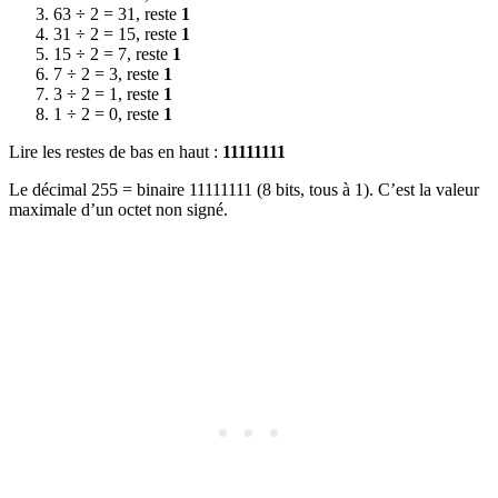
63 ÷ 2 = 31, reste
1
31 ÷ 2 = 15, reste
1
15 ÷ 2 = 7, reste
1
7 ÷ 2 = 3, reste
1
3 ÷ 2 = 1, reste
1
1 ÷ 2 = 0, reste
1
Lire les restes de bas en haut :
11111111
Le décimal 255 = binaire 11111111 (8 bits, tous à 1). C’est la valeur
maximale d’un octet non signé.