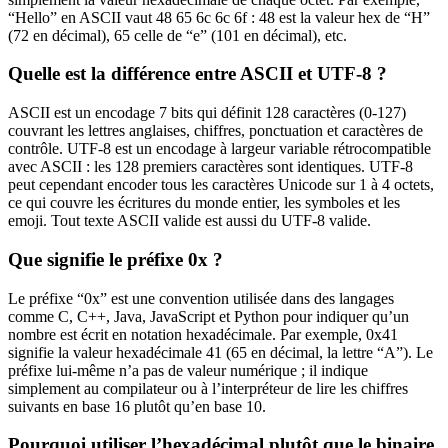
“Hello” en ASCII vaut 48 65 6c 6c 6f : 48 est la valeur hex de “H”
(72 en décimal), 65 celle de “e” (101 en décimal), etc.
Quelle est la différence entre ASCII et UTF-8 ?
ASCII est un encodage 7 bits qui définit 128 caractères (0-127)
couvrant les lettres anglaises, chiffres, ponctuation et caractères de
contrôle. UTF-8 est un encodage à largeur variable rétrocompatible
avec ASCII : les 128 premiers caractères sont identiques. UTF-8
peut cependant encoder tous les caractères Unicode sur 1 à 4 octets,
ce qui couvre les écritures du monde entier, les symboles et les
emoji. Tout texte ASCII valide est aussi du UTF-8 valide.
Que signifie le préfixe 0x ?
Le préfixe “0x” est une convention utilisée dans des langages
comme C, C++, Java, JavaScript et Python pour indiquer qu’un
nombre est écrit en notation hexadécimale. Par exemple, 0x41
signifie la valeur hexadécimale 41 (65 en décimal, la lettre “A”). Le
préfixe lui-même n’a pas de valeur numérique ; il indique
simplement au compilateur ou à l’interpréteur de lire les chiffres
suivants en base 16 plutôt qu’en base 10.
Pourquoi utiliser l’hexadécimal plutôt que le binaire