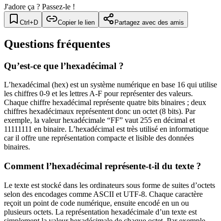
J'adore ça ? Passez-le !
Ctrl+D
Copier le lien
Partagez avec des amis
Questions fréquentes
Qu’est-ce que l’hexadécimal ?
L’hexadécimal (hex) est un système numérique en base 16 qui utilise
les chiffres 0-9 et les lettres A-F pour représenter des valeurs.
Chaque chiffre hexadécimal représente quatre bits binaires ; deux
chiffres hexadécimaux représentent donc un octet (8 bits). Par
exemple, la valeur hexadécimale “FF” vaut 255 en décimal et
11111111 en binaire. L’hexadécimal est très utilisé en informatique
car il offre une représentation compacte et lisible des données
binaires.
Comment l’hexadécimal représente-t-il du texte ?
Le texte est stocké dans les ordinateurs sous forme de suites d’octets
selon des encodages comme ASCII et UTF-8. Chaque caractère
reçoit un point de code numérique, ensuite encodé en un ou
plusieurs octets. La représentation hexadécimale d’un texte est
simplement la valeur hexadécimale de chaque octet. Par exemple,