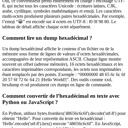
Oui, ce convertisseur prend entièrement en charge l’encodage UTF-
8, qui inclut tous les caractères Unicode : écritures latines, CJK,
arabe, cyrillique, symboles mathématiques et emoji. Les caractères
multi-octets produisent plusieurs paires hexadécimales. Par exemple,
l’emoji “😀” est encodé sur 4 octets en UTF-8 : f0 9f 98 80. Le
tableau de détail affiche chaque octet séparément.
Comment lire un dump hexadécimal ?
Un dump hexadécimal affiche le contenu d’un fichier ou de la
mémoire sous forme de lignes de valeurs d’octets hexadécimales,
accompagnées de leur représentation ASCII. Chaque ligne montre
souvent un offset (adresse mémoire), 16 octets hexadécimaux et les
caractères imprimables correspondants, les octets non imprimables
étant remplacés par des points. Exemple : “00000000 48 65 6c 6c 6f
20 57 6f 72 6c 64 21 |Hello World!|”. Des outils comme xxd,
hexdump et od produisent ces dumps en ligne de commande.
Comment convertir de l’hexadécimal en texte avec
Python ou JavaScript ?
En Python, utilisez bytes.fromhex('48656c6c6f').decode('utf-8') pour
obtenir “Hello”. Pour convertir du texte en hexadécimal :
'Hello'.encode('utf-8').hex() renvoie “48656c6c6f”. En JavaScript,