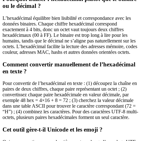
ou le décimal ?
L’hexadécimal équilibre bien lisibilité et correspondance avec les
données binaires. Chaque chiffre hexadécimal correspond
exactement à 4 bits, donc un octet vaut toujours deux chiffres
hexadécimaux (00 à FF). Le binaire est trop long à lire pour les
humains, tandis que le décimal ne s’aligne pas naturellement sur les
octets. L’hexadécimal facilite la lecture des adresses mémoire, codes
couleur, adresses MAC, hashs et autres données orientées octets.
Comment convertir manuellement de l’hexadécimal
en texte ?
Pour convertir de l’hexadécimal en texte : (1) découpez la chaîne en
paires de deux chiffres, chaque paire représentant un octet ; (2)
convertissez chaque paire hexadécimale en valeur décimale, par
exemple 48 hex = 4×16 + 8 = 72 ; (3) cherchez la valeur décimale
dans une table ASCII pour trouver le caractère correspondant (72 =
“H”) ; (4) combinez les caractères. Pour des caractères UTF-8 multi-
octets, plusieurs paires hexadécimales forment un seul caractère.
Cet outil gère-t-il Unicode et les emoji ?