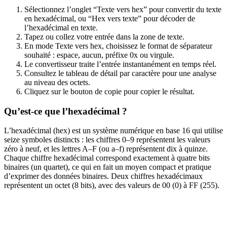
Sélectionnez l’onglet “Texte vers hex” pour convertir du texte
en hexadécimal, ou “Hex vers texte” pour décoder de
l’hexadécimal en texte.
Tapez ou collez votre entrée dans la zone de texte.
En mode Texte vers hex, choisissez le format de séparateur
souhaité : espace, aucun, préfixe 0x ou virgule.
Le convertisseur traite l’entrée instantanément en temps réel.
Consultez le tableau de détail par caractère pour une analyse
au niveau des octets.
Cliquez sur le bouton de copie pour copier le résultat.
Qu’est-ce que l’hexadécimal ?
L’hexadécimal (hex) est un système numérique en base 16 qui utilise
seize symboles distincts : les chiffres 0–9 représentent les valeurs
zéro à neuf, et les lettres A–F (ou a–f) représentent dix à quinze.
Chaque chiffre hexadécimal correspond exactement à quatre bits
binaires (un quartet), ce qui en fait un moyen compact et pratique
d’exprimer des données binaires. Deux chiffres hexadécimaux
représentent un octet (8 bits), avec des valeurs de 00 (0) à FF (255).