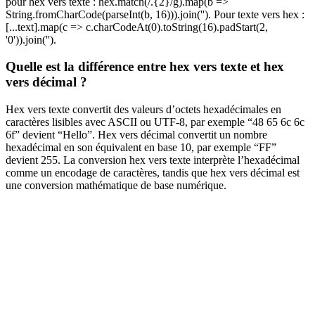
pour hex vers texte : hex.match(/.{2}/g).map(b =>
String.fromCharCode(parseInt(b, 16))).join(''). Pour texte vers hex :
[...text].map(c => c.charCodeAt(0).toString(16).padStart(2,
'0')).join('').
Quelle est la différence entre hex vers texte et hex
vers décimal ?
Hex vers texte convertit des valeurs d’octets hexadécimales en
caractères lisibles avec ASCII ou UTF-8, par exemple “48 65 6c 6c
6f” devient “Hello”. Hex vers décimal convertit un nombre
hexadécimal en son équivalent en base 10, par exemple “FF”
devient 255. La conversion hex vers texte interprète l’hexadécimal
comme un encodage de caractères, tandis que hex vers décimal est
une conversion mathématique de base numérique.