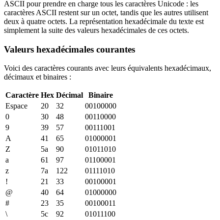
ASCII pour prendre en charge tous les caractères Unicode : les
caractères ASCII restent sur un octet, tandis que les autres utilisent
deux à quatre octets. La représentation hexadécimale du texte est
simplement la suite des valeurs hexadécimales de ces octets.
Valeurs hexadécimales courantes
Voici des caractères courants avec leurs équivalents hexadécimaux,
décimaux et binaires :
Caractère
Hex
Décimal
Binaire
Espace
20
32
00100000
0
30
48
00110000
9
39
57
00111001
A
41
65
01000001
Z
5a
90
01011010
a
61
97
01100001
z
7a
122
01111010
!
21
33
00100001
@
40
64
01000000
#
23
35
00100011
\
5c
92
01011100