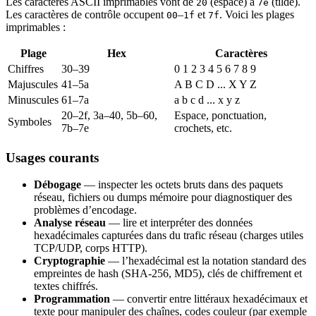
Les caractères ASCII imprimables vont de
(espace) à
(tilde).
20
7e
Les caractères de contrôle occupent
–
et
. Voici les plages
00
1f
7f
imprimables :
Plage
Hex
Caractères
Chiffres
30–39
0 1 2 3 4 5 6 7 8 9
Majuscules
41–5a
A B C D ... X Y Z
Minuscules
61–7a
a b c d ... x y z
20–2f, 3a–40, 5b–60,
Espace, ponctuation,
Symboles
7b–7e
crochets, etc.
Usages courants
Débogage
— inspecter les octets bruts dans des paquets
réseau, fichiers ou dumps mémoire pour diagnostiquer des
problèmes d’encodage.
Analyse réseau
— lire et interpréter des données
hexadécimales capturées dans du trafic réseau (charges utiles
TCP/UDP, corps HTTP).
Cryptographie
— l’hexadécimal est la notation standard des
empreintes de hash (SHA-256, MD5), clés de chiffrement et
textes chiffrés.
Programmation
— convertir entre littéraux hexadécimaux et
texte pour manipuler des chaînes, codes couleur (par exemple