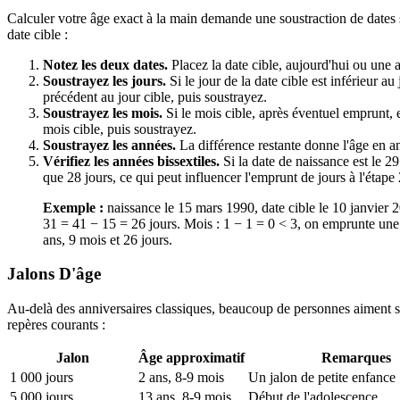
Calculer votre âge exact à la main demande une soustraction de dates 
date cible :
Notez les deux dates.
Placez la date cible, aujourd'hui ou une a
Soustrayez les jours.
Si le jour de la date cible est inférieur 
précédent au jour cible, puis soustrayez.
Soustrayez les mois.
Si le mois cible, après éventuel emprunt, 
mois cible, puis soustrayez.
Soustrayez les années.
La différence restante donne l'âge en a
Vérifiez les années bissextiles.
Si la date de naissance est le 29 
que 28 jours, ce qui peut influencer l'emprunt de jours à l'étape 
Exemple :
naissance le 15 mars 1990, date cible le 10 janvier
31 = 41 − 15 = 26 jours. Mois : 1 − 1 = 0 < 3, on emprunte un
ans, 9 mois et 26 jours.
Jalons D'âge
Au-delà des anniversaires classiques, beaucoup de personnes aiment su
repères courants :
Jalon
Âge approximatif
Remarques
1 000 jours
2 ans, 8-9 mois
Un jalon de petite enfance
5 000 jours
13 ans, 8-9 mois
Début de l'adolescence