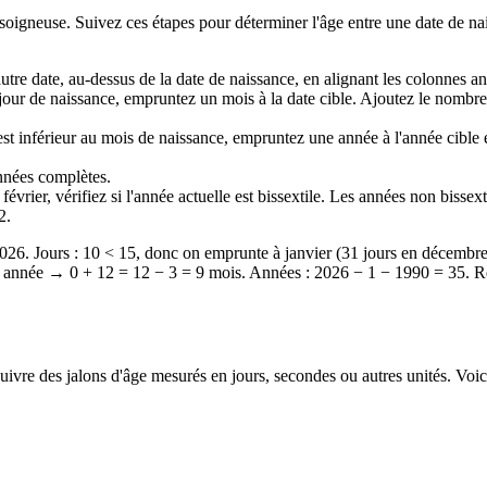
soigneuse. Suivez ces étapes pour déterminer l'âge entre une date de na
utre date, au-dessus de la date de naissance, en alignant les colonnes an
au jour de naissance, empruntez un mois à la date cible. Ajoutez le nombr
est inférieur au mois de naissance, empruntez une année à l'année cible 
nnées complètes.
février, vérifiez si l'année actuelle est bissextile. Les années non bissexti
2.
 2026. Jours : 10 < 15, donc on emprunte à janvier (31 jours en décemb
e année → 0 + 12 = 12 − 3 = 9 mois. Années : 2026 − 1 − 1990 = 35. Ré
ivre des jalons d'âge mesurés en jours, secondes ou autres unités. Voi