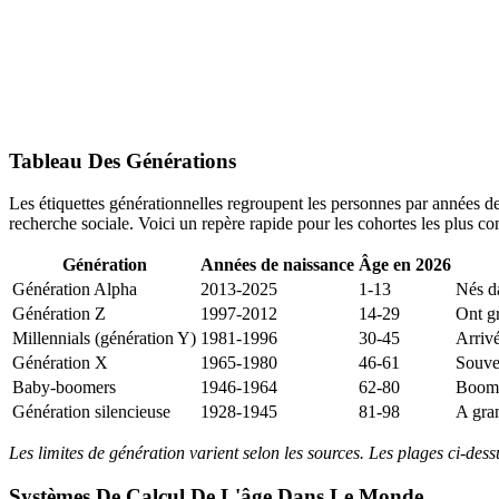
Tableau Des Générations
Les étiquettes générationnelles regroupent les personnes par années d
recherche sociale. Voici un repère rapide pour les cohortes les plus co
Génération
Années de naissance
Âge en 2026
Génération Alpha
2013-2025
1-13
Nés da
Génération Z
1997-2012
14-29
Ont gr
Millennials (génération Y)
1981-1996
30-45
Arrivé
Génération X
1965-1980
46-61
Souve
Baby-boomers
1946-1964
62-80
Boom 
Génération silencieuse
1928-1945
81-98
A gra
Les limites de génération varient selon les sources. Les plages ci-des
Systèmes De Calcul De L'âge Dans Le Monde