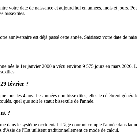
 entre votre date de naissance et aujourd'hui en années, mois et jours. Po
s bissextiles.
re anniversaire est déjà passé cette année. Saisissez votre date de nais
sonne née le 1er janvier 2000 a vécu environ 9 575 jours en mars 2026.
sextiles.
29 février ?
ue tous les 4 ans. Les années non bissextiles, elles le célèbrent généra
ulés, quel que soit le statut bissextile de l'année.
ant ?
me dans le système occidental. L'âge courant compte l'année dans laqu
d'Asie de l'Est utilisent traditionnellement ce mode de calcul.