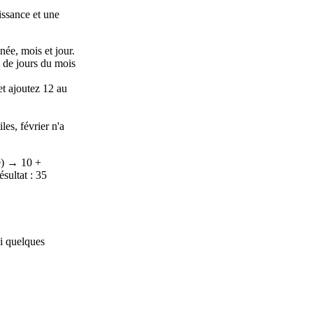
issance et une
née, mois et jour.
e de jours du mois
et ajoutez 12 au
les, février n'a
re) → 10 +
sultat : 35
ci quelques