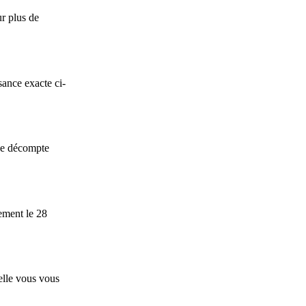
ur plus de
sance exacte ci-
 Le décompte
lement le 28
elle vous vous