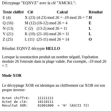
Décryptage "EQNVZ" avec la clé "XMCKL":
Texte chiffré
Clé
Calcul
Résultat
E (4)
X (23)
(4-23) mod 26 = -19 mod 26 = 7
H
Q (16)
M (12)
(16-12) mod 26 = 4
E
N (13)
C (2)
(13-2) mod 26 = 11
L
V (21)
K (10)
(21-10) mod 26 = 11
L
Z (25)
L (11)
(25-11) mod 26 = 14
O
Résultat: EQNVZ décrypte
HELLO
Lorsque la soustraction produit un nombre négatif, l'opération
modulo 26 l'enroule dans la plage valide. Par exemple, -19 mod 26
= 7.
Mode XOR
Le décryptage XOR est identique au chiffrement car XOR est son
propre inverse:
Octet chiffré:    11111111

Octet de clé:     10110111
