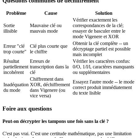
Questions communes de déchiffrement
Problème
Cause
Solution
Vérifier exactement les
Sortie
Mauvaise clé ou
correspondances de la clé;
illisible
mauvais mode
essayer de basculer entre le
mode Vigenere et XOR
Obtenir la clé complète -- un
Erreur "clé
Clé plus courte que
décryptage partiel est possible
trop courte"
le chiffre
mais incomplet
Résultat
Erreurs de
Vérifier les caractères confus:
partiellement
transcription dans la
0/O, 1/I/l, caractères manquants
incohérent
clé
ou supplémentaires
Chiffrement dans
Essayez l'autre mode -- le mode
Inadéquation
XOR, déchiffrement
correct produit immédiatement
du mode
dans Vigenere (ou
du texte lisible
vice versa)
Foire aux questions
Peut-on décrypter les tampons une fois sans la clé ?
C'est pas vrai. C'est une certitude mathématique, pas une limitation