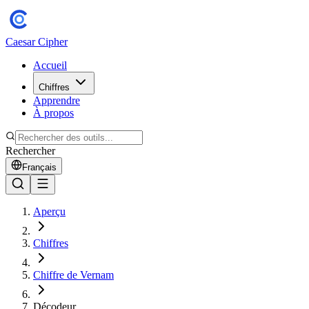
Caesar Cipher
Accueil
Chiffres
Apprendre
À propos
Rechercher
Français
Aperçu
Chiffres
Chiffre de Vernam
Décodeur