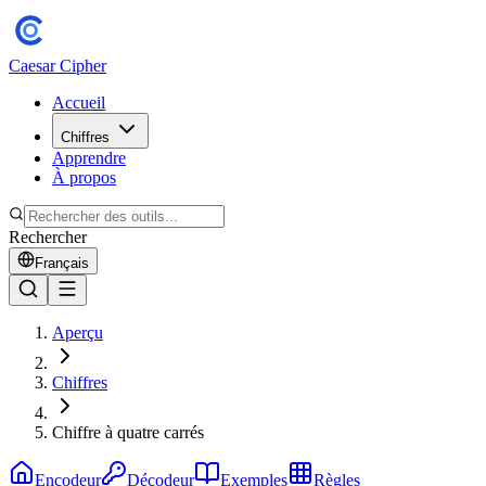
Caesar Cipher
Accueil
Chiffres
Apprendre
À propos
Rechercher
Français
Aperçu
Chiffres
Chiffre à quatre carrés
Encodeur
Décodeur
Exemples
Règles