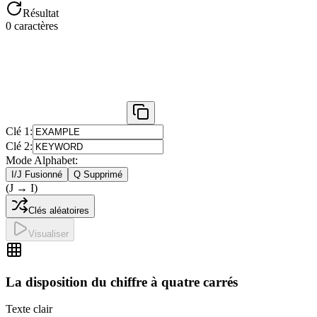
Résultat
0
caractères
Clé 1:
Clé 2:
Mode Alphabet:
I/J Fusionné
Q Supprimé
(J → I)
Clés aléatoires
Visualiser
La disposition du chiffre à quatre carrés
Texte clair