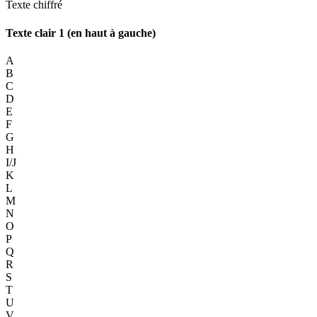
Texte chiffré
Texte clair 1 (en haut à gauche)
A
B
C
D
E
F
G
H
I/J
K
L
M
N
O
P
Q
R
S
T
U
V