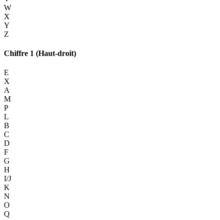
W
X
Y
Z
Chiffre 1 (Haut-droit)
E
X
A
M
P
L
B
C
D
F
G
H
I/J
K
N
O
Q