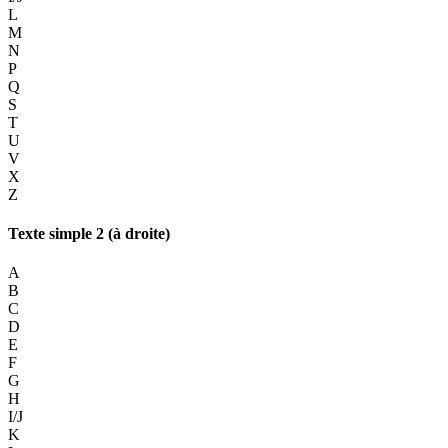
L
M
N
P
Q
S
T
U
V
X
Z
Texte simple 2 (à droite)
A
B
C
D
E
F
G
H
I/J
K