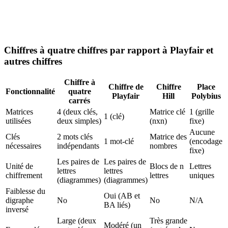
Chiffres à quatre chiffres par rapport à Playfair et
autres chiffres
Chiffre à
Chiffre de
Chiffre
Place
Fonctionnalité
quatre
Playfair
Hill
Polybius
carrés
Matrices
4 (deux clés,
Matrice clé
1 (grille
1 (clé)
utilisées
deux simples)
(nxn)
fixe)
Aucune
Clés
2 mots clés
Matrice des
1 mot-clé
(encodage
nécessaires
indépendants
nombres
fixe)
Les paires de
Les paires de
Unité de
Blocs de n
Lettres
lettres
lettres
chiffrement
lettres
uniques
(diagrammes)
(diagrammes)
Faiblesse du
Oui (AB et
digraphe
No
No
N/A
BA liés)
inversé
Large (deux
Très grande
Modéré (un