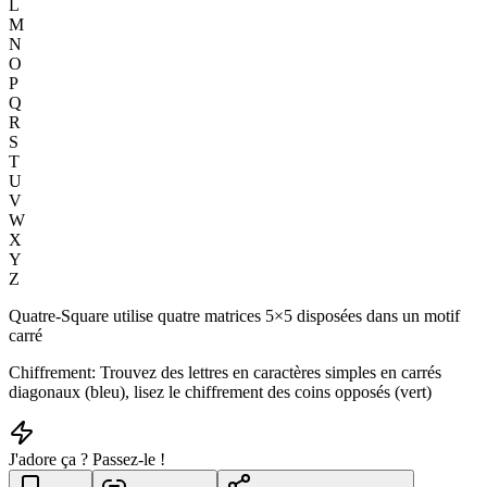
L
M
N
O
P
Q
R
S
T
U
V
W
X
Y
Z
Quatre-Square utilise quatre matrices 5×5 disposées dans un motif
carré
Chiffrement: Trouvez des lettres en caractères simples en carrés
diagonaux (bleu), lisez le chiffrement des coins opposés (vert)
J'adore ça ? Passez-le !