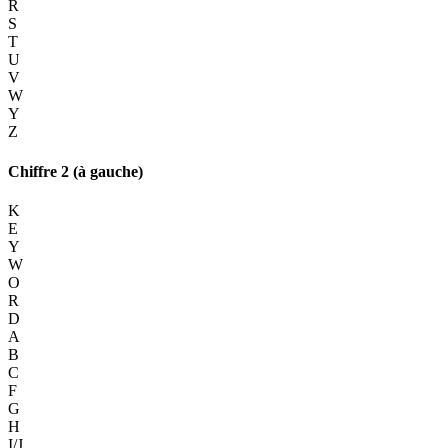
R
S
T
U
V
W
Y
Z
Chiffre 2 (à gauche)
K
E
Y
W
O
R
D
A
B
C
F
G
H
I/J