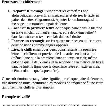
Processus de chiffrement
Préparer le message:
Supprimer les caractères non
alphabétiques, convertir en majuscules et diviser le texte en
paires de lettres (digrammes). Ajouter le rembourrage si le
message a un nombre impair de lettres.
Localiser la première lettre
de chaque paire dans la matrice
en texte en clair du haut à gauche, et la deuxième lettre**
dans la matrice en texte en clair du bas à droite.
Former un rectangle
sur les quatre matrices en utilisant ces
deux positions comme angles opposés.
Lisez le chiffrement
des deux coins restants: la première
lettre de chiffrement provient de la matrice en haut à droite
(même ligne que la première lettre en texte en clair, même
colonne que la deuxième), et la seconde de la matrice en bas à
gauche (même ligne que la deuxième lettre en texte en clair,
même colonne que la première).
Cette substitution rectangulaire signifie que chaque paire de lettres se
transforme en unité, perturbant les modèles de fréquence à une lettre
qui brisent les chiffres plus simples.
Exemple travaillé
Avec les mots-clés "EXAMPLE" et "KEYWORD", chiffrer le