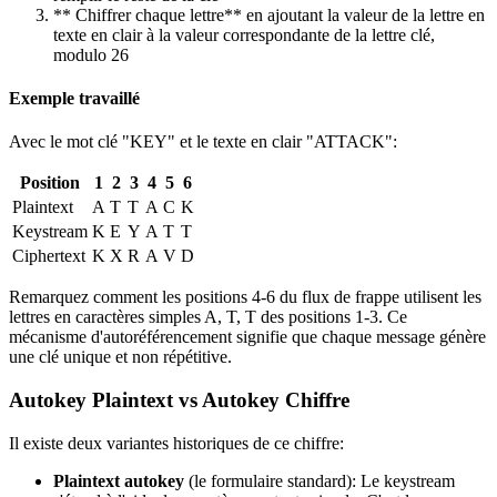
** Chiffrer chaque lettre** en ajoutant la valeur de la lettre en
texte en clair à la valeur correspondante de la lettre clé,
modulo 26
Exemple travaillé
Avec le mot clé "KEY" et le texte en clair "ATTACK":
Position
1
2
3
4
5
6
Plaintext
A
T
T
A
C
K
Keystream
K
E
Y
A
T
T
Ciphertext
K
X
R
A
V
D
Remarquez comment les positions 4-6 du flux de frappe utilisent les
lettres en caractères simples A, T, T des positions 1-3. Ce
mécanisme d'autoréférencement signifie que chaque message génère
une clé unique et non répétitive.
Autokey Plaintext vs Autokey Chiffre
Il existe deux variantes historiques de ce chiffre:
Plaintext autokey
(le formulaire standard): Le keystream