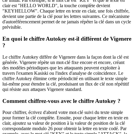
clé initial. Par exemple, si le mot clé est "KEY" et que le texte en
clair est "HELLO WORLD", la touche complète devient
"KEYHELLOW". Chaque lettre en texte en clair, une fois chiffrée,
devient une partie de la clé pour les lettres suivantes. Ce mécanisme
d'autoréférencement permet de ne jamais répéter la clé dans un cycle
prévisible.
En quoi le chiffre Autokey est-il différent de Vigenere
?
Le chiffre Autokey diffère de Vigenere dans la façon dont la clé est
générée. Vigenere répète un mot-clé fixe encore et encore, créant
des modèles périodiques que les attaquants peuvent exploiter à
travers l'examen Kasiski ou l'index d'analyse de coïncidence. Le
chiffre Autokey élimine cette périodicité en utilisant le texte simple
lui-même pour étendre la clé, produisant un flux de clé non répétitif
qui résiste aux attaques Vigenere standard.
Comment chiffrez-vous avec le chiffre Autokey ?
Pour chiffrer, écrivez d'abord votre mot-clé suivi du texte simple
pour former la clé complète. Ensuite, pour chaque lettre en texte en
clair, ajoutez sa valeur de position à la valeur de position de la clé
correspondante modulo 26 pour obtenir la lettre en texte codé. Par
exemple, avec le mot clé "KEY" et le texte simple "ATTACK", la