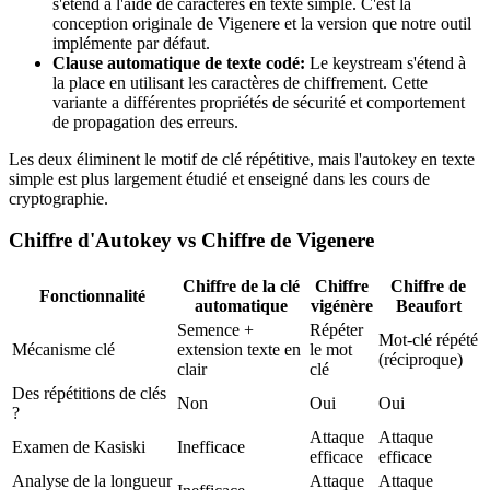
s'étend à l'aide de caractères en texte simple. C'est la
conception originale de Vigenere et la version que notre outil
implémente par défaut.
Clause automatique de texte codé:
Le keystream s'étend à
la place en utilisant les caractères de chiffrement. Cette
variante a différentes propriétés de sécurité et comportement
de propagation des erreurs.
Les deux éliminent le motif de clé répétitive, mais l'autokey en texte
simple est plus largement étudié et enseigné dans les cours de
cryptographie.
Chiffre d'Autokey vs Chiffre de Vigenere
Chiffre de la clé
Chiffre
Chiffre de
Fonctionnalité
automatique
vigénère
Beaufort
Semence +
Répéter
Mot-clé répété
Mécanisme clé
extension texte en
le mot
(réciproque)
clair
clé
Des répétitions de clés
Non
Oui
Oui
?
Attaque
Attaque
Examen de Kasiski
Inefficace
efficace
efficace
Analyse de la longueur
Attaque
Attaque