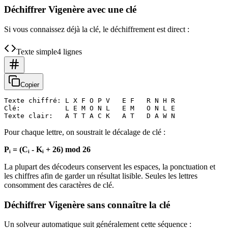
Déchiffrer Vigenère avec une clé
Si vous connaissez déjà la clé, le déchiffrement est direct :
Texte simple
4 lignes
Copier
Texte chiffré: L X F O P V   E F   R N H R

Clé:           L E M O N L   E M   O N L E

Pour chaque lettre, on soustrait le décalage de clé :
Pᵢ = (Cᵢ - Kᵢ + 26) mod 26
La plupart des décodeurs conservent les espaces, la ponctuation et
les chiffres afin de garder un résultat lisible. Seules les lettres
consomment des caractères de clé.
Déchiffrer Vigenère sans connaître la clé
Un solveur automatique suit généralement cette séquence :