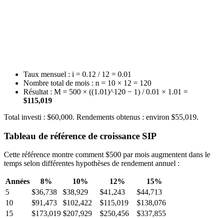
Taux mensuel : i = 0.12 / 12 = 0.01
Nombre total de mois : n = 10 × 12 = 120
Résultat : M = 500 × ((1.01)^120 − 1) / 0.01 × 1.01 =
$115,019
Total investi : $60,000. Rendements obtenus : environ $55,019.
Tableau de référence de croissance SIP
Cette référence montre comment $500 par mois augmentent dans le
temps selon différentes hypothèses de rendement annuel :
Années
8%
10%
12%
15%
5
$36,738
$38,929
$41,243
$44,713
10
$91,473
$102,422
$115,019
$138,076
15
$173,019
$207,929
$250,456
$337,855