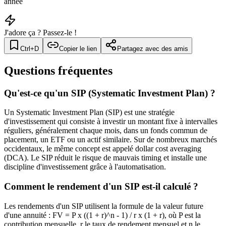
année
J'adore ça ? Passez-le !
Ctrl+D
Copier le lien
Partagez avec des amis
Questions fréquentes
Qu'est-ce qu'un SIP (Systematic Investment Plan) ?
Un Systematic Investment Plan (SIP) est une stratégie
d'investissement qui consiste à investir un montant fixe à intervalles
réguliers, généralement chaque mois, dans un fonds commun de
placement, un ETF ou un actif similaire. Sur de nombreux marchés
occidentaux, le même concept est appelé dollar cost averaging
(DCA). Le SIP réduit le risque de mauvais timing et installe une
discipline d'investissement grâce à l'automatisation.
Comment le rendement d'un SIP est-il calculé ?
Les rendements d'un SIP utilisent la formule de la valeur future
d'une annuité : FV = P x ((1 + r)^n - 1) / r x (1 + r), où P est la
contribution mensuelle, r le taux de rendement mensuel et n le