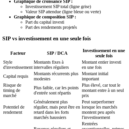
Graphique de croissance SIP :
Investissement SIP total (ligne grise)
Valeur SIP attendue (ligne bleue ou verte)
Graphique de composition SIP :
Part du capital investi
Part des rendements projetés
SIP vs investissement en une seule fois
Investissement en une
Facteur
SIP / DCA
seule fois
Style
Montants fixes à
Montant entier investi
d'investissement
intervalles réguliers
en une fois
Montants récurrents plus
Montant initial
Capital requis
modestes
important
Risque de
Plus élevé, car tout le
Plus faible, car les points
timing de
montant entre à un seul
d'entrée sont répartis
marché
prix
Généralement plus
Peut surperformer
Potentiel de
régulier, mais peut être en
lorsque les marchés
rendement
retard dans les forts
montent peu après
marchés haussiers
l'investissement
Rentrées
Revenus réguliers et
exceptionnelles, primes