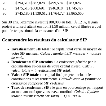
20
$294,510
$382,828
$499,574
$783,826
25
$475,513
$668,691
$946,918
$1,745,427
30
$745,180
$1,139,612
$1,764,724
$3,865,660
Sur 30 ans, l'exemple investit $180,000 au total. À 12 %, le gain
projeté à lui seul atteint environ $1.58 million, ce qui illustre à quel
point le temps stimule la croissance d'un SIP.
Comprendre les résultats du calculateur SIP
Investissement SIP total :
le capital total versé au moyen de
votre SIP mensuel.
Calcul : montant SIP mensuel × nombre
de mois.
Rendements SIP attendus :
la croissance générée par la
capitalisation au-dessus de votre capital investi.
Calcul :
valeur totale − investissement SIP total.
Valeur SIP totale :
le capital final projeté, incluant les
contributions et les rendements.
Calculée avec la formule de
croissance composée SIP ci-dessus.
Taux de rendement SIP :
le gain en pourcentage par rapport
au montant total que vous avez contribué.
Calcul : ((valeur
totale / investissement SIP total) − 1) × 100 %.