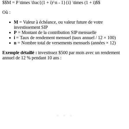
$$M = P \times \frac{(1 + i)^n - 1}{i} \times (1 + i)$$
Où :
M
= Valeur à échéance, ou valeur future de votre
investissement SIP
P
= Montant de la contribution SIP mensuelle
i
= Taux de rendement mensuel (taux annuel / 12 × 100)
n
= Nombre total de versements mensuels (années × 12)
Exemple détaillé :
investissez $500 par mois avec un rendement
annuel de 12 % pendant 10 ans :