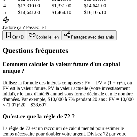
4
$13,310.00
$1,331.00
$14,641.00
5
$14,641.00
$1,464.10
$16,105.10
J'adore ça ? Passez-le !
Ctrl+D
Copier le lien
Partagez avec des amis
Questions fréquentes
Comment calculer la valeur future d'un capital
unique ?
Utilisez la formule des intérêts composés : FV = PV × (1 + r)^n, où
FV est la valeur future, PV la valeur actuelle (votre investissement
initial), r le taux d'intérêt annuel sous forme décimale et n le nombre
d'années. Par exemple, $10,000 à 7% pendant 20 ans : FV = 10,000
× (1.07)^20 = $38,697.
Qu'est-ce que la règle de 72 ?
La règle de 72 est un raccourci de calcul mental pour estimer le
temps nécessaire pour doubler votre argent. Divisez 72 par votre