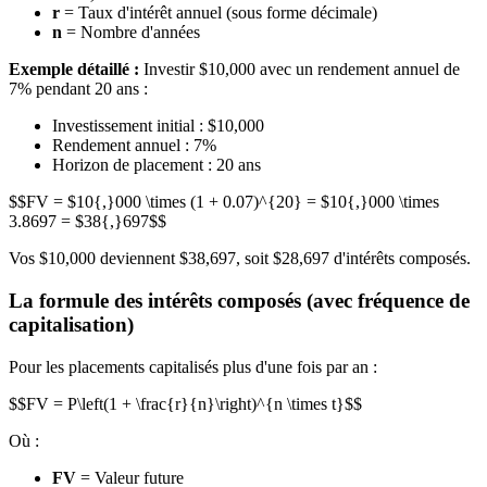
r
= Taux d'intérêt annuel (sous forme décimale)
n
= Nombre d'années
Exemple détaillé :
Investir $10,000 avec un rendement annuel de
7% pendant 20 ans :
Investissement initial : $10,000
Rendement annuel : 7%
Horizon de placement : 20 ans
$$FV = $10{,}000 \times (1 + 0.07)^{20} = $10{,}000 \times
3.8697 = $38{,}697$$
Vos $10,000 deviennent $38,697, soit $28,697 d'intérêts composés.
La formule des intérêts composés (avec fréquence de
capitalisation)
Pour les placements capitalisés plus d'une fois par an :
$$FV = P\left(1 + \frac{r}{n}\right)^{n \times t}$$
Où :
FV
= Valeur future