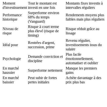
Moment
Tout le montant est
Montants fixes investis à
d'investissement
investi en une fois
intervalles réguliers
Surperforme environ
Performance
Rendements moyens plus
68% du temps
historique
faibles mais plus réguliers
(Vanguard)
Risque à court terme
Niveau de
Risque réduit grâce au
plus élevé (risque de
risque
lissage
timing)
Revenu régulier,
Rentrées d'argent,
Idéal pour
investissements issus du
succession, prime
salaire
Plus facile
Demande conviction et
Psychologie
émotionnellement,
discipline
automatiser et oublier
En marché
Manque les premiers
Surperforme nettement
haussier
gains
En marché
Peut subir de fortes
Achète davantage à des
baissier
pertes initiales
prix plus bas