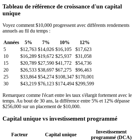
Tableau de référence de croissance d'un capital
unique
Voyez comment $10,000 progressent avec différents rendements
annuels au fil du temps :
Années
5%
7%
10%
12%
5
$12,763
$14,026
$16,105
$17,623
10
$16,289
$19,672
$25,937
$31,058
15
$20,789
$27,590
$41,772
$54,736
20
$26,533
$38,697
$67,275
$96,463
25
$33,864
$54,274
$108,347
$170,001
30
$43,219
$76,123
$174,494
$299,599
Remarquez comme l'écart entre les taux s'élargit fortement avec le
temps. Au bout de 30 ans, la différence entre 5% et 12% dépasse
$256,000 sur un placement de $10,000.
Capital unique vs investissement programmé
Investissement
Facteur
Capital unique
programmé (DCA)