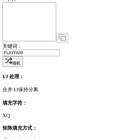
关键词：
随机
I/J 处理：
合并 I/J
保持分离
填充字符：
X
Q
矩阵填充方式：