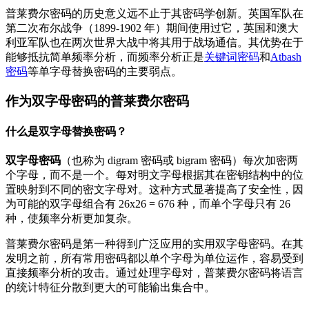
普莱费尔密码的历史意义远不止于其密码学创新。英国军队在
第二次布尔战争（1899-1902 年）期间使用过它，英国和澳大
利亚军队也在两次世界大战中将其用于战场通信。其优势在于
能够抵抗简单频率分析，而频率分析正是
关键词密码
和
Atbash
密码
等单字母替换密码的主要弱点。
作为双字母密码的普莱费尔密码
什么是双字母替换密码？
双字母密码
（也称为 digram 密码或 bigram 密码）每次加密两
个字母，而不是一个。每对明文字母根据其在密钥结构中的位
置映射到不同的密文字母对。这种方式显著提高了安全性，因
为可能的双字母组合有 26x26 = 676 种，而单个字母只有 26
种，使频率分析更加复杂。
普莱费尔密码是第一种得到广泛应用的实用双字母密码。在其
发明之前，所有常用密码都以单个字母为单位运作，容易受到
直接频率分析的攻击。通过处理字母对，普莱费尔密码将语言
的统计特征分散到更大的可能输出集合中。