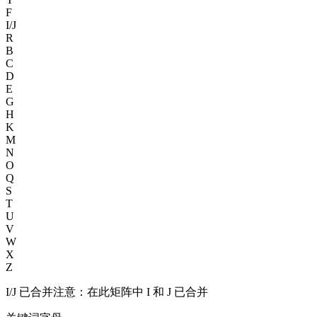
F
I/J
R
B
C
D
E
G
H
K
M
N
O
Q
S
T
U
V
W
X
Z
I/J 已合并
注意：在此矩阵中 I 和 J 已合并