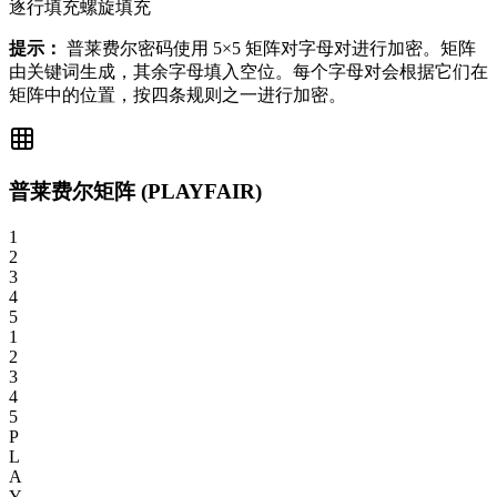
逐行填充
螺旋填充
提示：
普莱费尔密码使用 5×5 矩阵对字母对进行加密。矩阵
由关键词生成，其余字母填入空位。每个字母对会根据它们在
矩阵中的位置，按四条规则之一进行加密。
普莱费尔矩阵
(PLAYFAIR)
1
2
3
4
5
1
2
3
4
5
P
L
A
Y