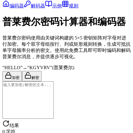
编码器
解码器
示例
规则
普莱费尔密码计算器和编码器
普莱费尔密码使用由关键词构建的 5×5 密钥矩阵对字母对进
行加密。每个双字母组按行、列或矩形规则转换，生成可抵抗
单字母频率分析的密文。使用此免费工具即可即时编码和解码
普莱费尔消息，并提供逐步可视化。
“
HELLO
”
→
“
KGYVRV
”
(
普莱费尔
)
加密
解密
结果
0
字符