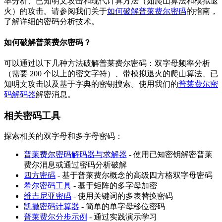
率分析、已知明文攻击和现代计算方法（如爬山算法和模拟退
火）的攻击。请参阅我们关于
如何破解普莱费尔密码
的指南，
了解详细的密码分析技术。
如何破解普莱费尔密码？
可以通过以下几种方法破解普莱费尔密码：双字母频率分析
（需要 200 个以上的密文字符）、带模拟退火的爬山算法、已
知明文攻击以及基于字典的密钥搜索。使用我们的
普莱费尔密
码解码器
解密消息。
相关密码工具
探索相关的双字母和多字母密码：
普莱费尔密码解码器与求解器
- 使用已知密钥解密普莱
费尔消息或通过密码分析破解
四方密码
- 基于普莱费尔概念的高级四方格双字母密码
希尔密码工具
- 基于矩阵的多字母加密
维吉尼亚密码
- 使用关键词的多表替换密码
凯撒密码计算器
- 简单的单字母移位密码
普莱费尔分步示例
- 通过实践演示学习