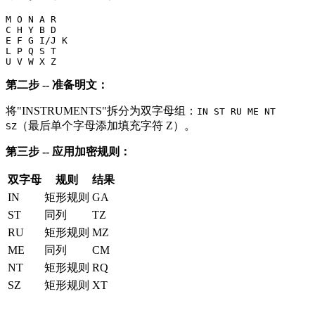
M O N A R

C H Y B D

E F G I/J K

L P Q S T

第二步 -- 准备明文：
将"INSTRUMENTS"拆分为双字母组：
IN ST RU ME NT
（最后单个字母添加填充字符 Z）。
SZ
第三步 -- 应用加密规则：
双字母
规则
结果
IN
矩形规则
GA
ST
同列
TZ
RU
矩形规则
MZ
ME
同列
CM
NT
矩形规则
RQ
SZ
矩形规则
XT