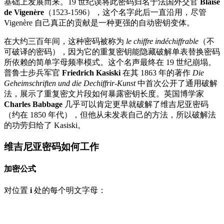
基础上发展而来。19 世纪误将此密码归名于法国外交官
Blaise
de Vigenère
（1523-1596），这个名字此后一直沿用，尽管
Vigenère 自己真正的贡献是一种更强的自动密钥变体。
在大约三百年间，这种密码被称为
le chiffre indéchiffrable
（不
可破译的密码），因为它的重复密钥能隐藏破解单表替换密码
所依赖的简单字母频率模式。这个名声最终在 19 世纪崩塌。
普鲁士步兵军官
Friedrich Kasiski
在其 1863 年的著作
Die
Geheimschriften und die Dechiffrir-Kunst
中首次公开了通用破解
法，展示了重复密文片段如何暴露密钥长度。英国博学家
Charles Babbage
几乎可以肯定更早就破解了维吉尼亚密码
（约在 1850 年代），但他从未发表自己的方法，所以破解法
的功劳归给了 Kasiski。
维吉尼亚密码如何工作
加密公式
对位置
i
处的每个明文字母：