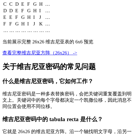
C
C
D
E
F
G
H
…
D
D
E
F
G
H
I
…
E
E
F
G
H
I
J
…
F
F
G
H
I
J
K
…
…
…
…
…
…
…
…
…
当前展示完整 26x26 维吉尼亚表的 6x6 预览
查看完整维吉尼亚方阵（26x26） ->
关于维吉尼亚密码的常见问题
什么是维吉尼亚密码，它如何工作？
维吉尼亚密码是一种多表替换密码，会把关键词重复覆盖到明
文上。关键词中的每个字母都决定一个凯撒位移，因此消息不
同位置会使用不同位移。
维吉尼亚密码中的 tabula recta 是什么？
它就是 26x26 的维吉尼亚方阵。沿一个轴找明文字母，沿另一