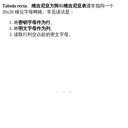
Tabula recta
、
维吉尼亚方阵
和
维吉尼亚表
通常指同一个
26x26 移位字母网格。常见读法是：
将
密钥字母作为行
。
将
明文字母作为列
。
读取行列交点处的密文字母。