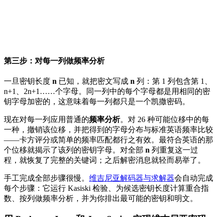
第三步：对每一列做频率分析
一旦密钥长度
n
已知，就把密文写成
n
列：第 1 列包含第 1、
n+1、2n+1……个字母。同一列中的每个字母都是用相同的密
钥字母加密的，这意味着每一列都只是一个凯撒密码。
现在对每一列应用普通的
频率分析
。对 26 种可能位移中的每
一种，撤销该位移，并把得到的字母分布与标准英语频率比较
——卡方评分或简单的频率匹配都行之有效。最符合英语的那
个位移就揭示了该列的密钥字母。对全部
n
列重复这一过
程，就恢复了完整的关键词；之后解密消息就轻而易举了。
手工完成全部步骤很慢。
维吉尼亚解码器与求解器
会自动完成
每个步骤：它运行 Kasiski 检验、为候选密钥长度计算重合指
数、按列做频率分析，并为你排出最可能的密钥和明文。