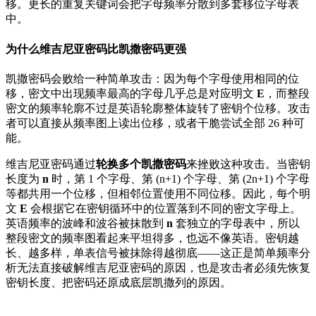
移。更长的重复关键词会把字母频率分散到多套移位字母表
中。
为什么维吉尼亚密码比凯撒密码更强
凯撒密码会败给一种简单攻击：因为每个字母使用相同的位
移，密文中出现频率最高的字母几乎总是对应明文
E
，而整段
密文的频率轮廓不过是英语轮廓整体旋转了密钥个位移。攻击
者可以直接从频率图上读出位移，或者干脆尝试全部 26 种可
能。
维吉尼亚密码通过
轮换多个凯撒密码
来挫败这种攻击。当密钥
长度为
n
时，第 1 个字母、第 (n+1) 个字母、第 (2n+1) 个字母
等都共用一个位移，但相邻位置使用不同位移。因此，每个明
文
E
会根据它在密钥循环中的位置落到不同的密文字母上。
英语频率的波峰和波谷被抹散到
n
套独立的字母表中，所以
整段密文的频率图看起来平坦得多，也远不像英语。密钥越
长、越多样，单表信号被抹除得越彻底——这正是简单频率分
析无法直接破解维吉尼亚密码的原因，也是攻击者必须先恢复
密钥长度、把密码还原成底层凯撒列的原因。