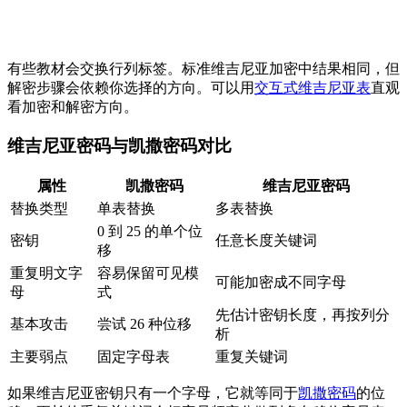
有些教材会交换行列标签。标准维吉尼亚加密中结果相同，但
解密步骤会依赖你选择的方向。可以用
交互式维吉尼亚表
直观
看加密和解密方向。
维吉尼亚密码与凯撒密码对比
属性
凯撒密码
维吉尼亚密码
替换类型
单表替换
多表替换
0 到 25 的单个位
密钥
任意长度关键词
移
重复明文字
容易保留可见模
可能加密成不同字母
母
式
先估计密钥长度，再按列分
基本攻击
尝试 26 种位移
析
主要弱点
固定字母表
重复关键词
如果维吉尼亚密钥只有一个字母，它就等同于
凯撒密码
的位