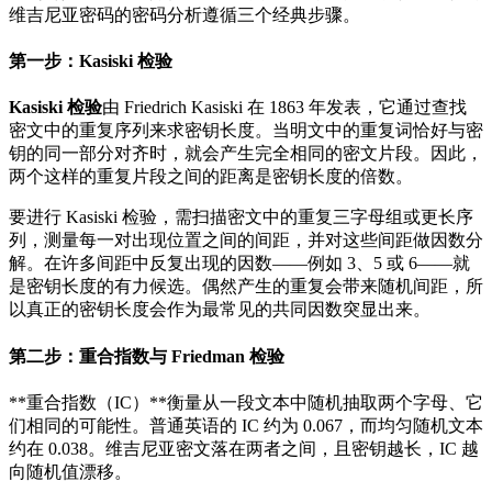
维吉尼亚密码的密码分析遵循三个经典步骤。
第一步：Kasiski 检验
Kasiski 检验
由 Friedrich Kasiski 在 1863 年发表，它通过查找
密文中的重复序列来求密钥长度。当明文中的重复词恰好与密
钥的同一部分对齐时，就会产生完全相同的密文片段。因此，
两个这样的重复片段之间的距离是密钥长度的倍数。
要进行 Kasiski 检验，需扫描密文中的重复三字母组或更长序
列，测量每一对出现位置之间的间距，并对这些间距做因数分
解。在许多间距中反复出现的因数——例如 3、5 或 6——就
是密钥长度的有力候选。偶然产生的重复会带来随机间距，所
以真正的密钥长度会作为最常见的共同因数突显出来。
第二步：重合指数与 Friedman 检验
**重合指数（IC）**衡量从一段文本中随机抽取两个字母、它
们相同的可能性。普通英语的 IC 约为 0.067，而均匀随机文本
约在 0.038。维吉尼亚密文落在两者之间，且密钥越长，IC 越
向随机值漂移。