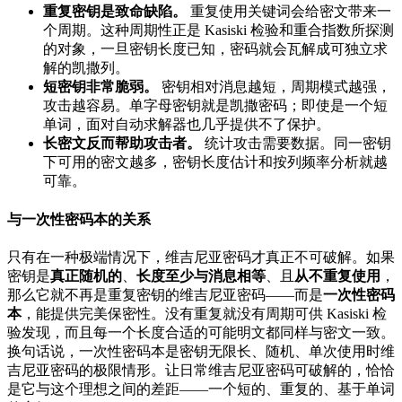
重复密钥是致命缺陷。
重复使用关键词会给密文带来一
个周期。这种周期性正是 Kasiski 检验和重合指数所探测
的对象，一旦密钥长度已知，密码就会瓦解成可独立求
解的凯撒列。
短密钥非常脆弱。
密钥相对消息越短，周期模式越强，
攻击越容易。单字母密钥就是凯撒密码；即使是一个短
单词，面对自动求解器也几乎提供不了保护。
长密文反而帮助攻击者。
统计攻击需要数据。同一密钥
下可用的密文越多，密钥长度估计和按列频率分析就越
可靠。
与一次性密码本的关系
只有在一种极端情况下，维吉尼亚密码才真正不可破解。如果
密钥是
真正随机的
、
长度至少与消息相等
、且
从不重复使用
，
那么它就不再是重复密钥的维吉尼亚密码——而是
一次性密码
本
，能提供完美保密性。没有重复就没有周期可供 Kasiski 检
验发现，而且每一个长度合适的可能明文都同样与密文一致。
换句话说，一次性密码本是密钥无限长、随机、单次使用时维
吉尼亚密码的极限情形。让日常维吉尼亚密码可破解的，恰恰
是它与这个理想之间的差距——一个短的、重复的、基于单词