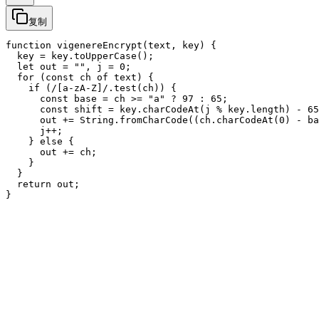
复制
function vigenereEncrypt(text, key) {

  key = key.toUpperCase();

  let out = "", j = 0;

  for (const ch of text) {

    if (/[a-zA-Z]/.test(ch)) {

      const base = ch >= "a" ? 97 : 65;

      const shift = key.charCodeAt(j % key.length) - 65
      out += String.fromCharCode((ch.charCodeAt(0) - ba
      j++;

    } else {

      out += ch;

    }

  }

  return out;
