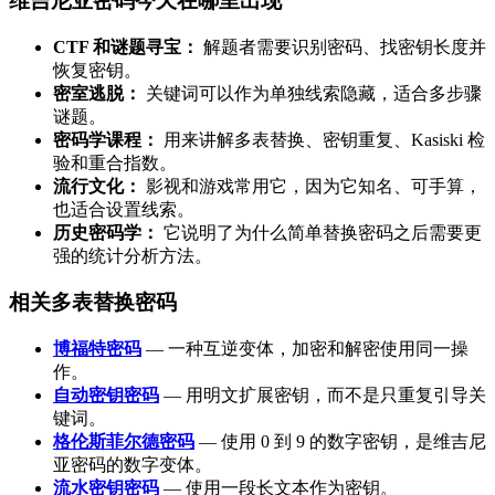
维吉尼亚密码今天在哪里出现
CTF 和谜题寻宝：
解题者需要识别密码、找密钥长度并
恢复密钥。
密室逃脱：
关键词可以作为单独线索隐藏，适合多步骤
谜题。
密码学课程：
用来讲解多表替换、密钥重复、Kasiski 检
验和重合指数。
流行文化：
影视和游戏常用它，因为它知名、可手算，
也适合设置线索。
历史密码学：
它说明了为什么简单替换密码之后需要更
强的统计分析方法。
相关多表替换密码
博福特密码
— 一种互逆变体，加密和解密使用同一操
作。
自动密钥密码
— 用明文扩展密钥，而不是只重复引导关
键词。
格伦斯菲尔德密码
— 使用 0 到 9 的数字密钥，是维吉尼
亚密码的数字变体。
流水密钥密码
— 使用一段长文本作为密钥。