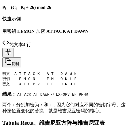
Pᵢ = (Cᵢ - Kᵢ + 26) mod 26
快速示例
用密钥
LEMON
加密
ATTACK AT DAWN
：
纯文本
4 行
复制
明文: A T T A C K   A T   D A W N

密钥: L E M O N L   E M   O N L E

结果：
->
ATTACK AT DAWN
LXFOPV EF RNHR
两个
分别加密为
和
，因为它们对应不同的密钥字母。这
T
X
F
种按位置变化的替换，就是维吉尼亚密码的核心。
Tabula Recta、维吉尼亚方阵与维吉尼亚表