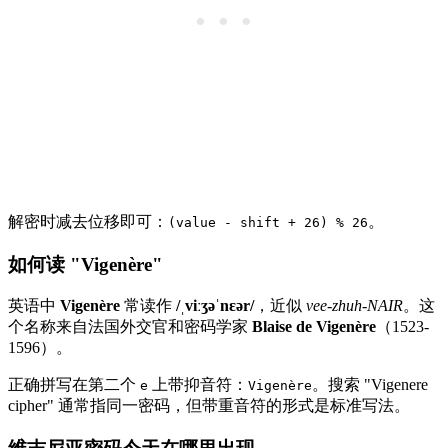
解密时减去位移即可：
。
(value - shift + 26) % 26
如何读 "Vigenère"
英语中
Vigenère
常读作
/ˌviːʒəˈnɛər/
，近似
vee-zhuh-NAIR
。这
个名称来自法国外交官和密码学家
Blaise de Vigenère
（1523-
1596）。
正确拼写在第二个
上带抑音符：
。搜索 "Vigenere
e
Vigenère
cipher" 通常指同一密码，但带重音符的形式是标准写法。