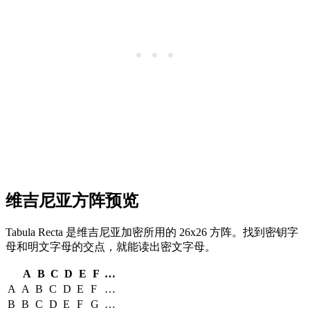
维吉尼亚方阵预览
Tabula Recta 是维吉尼亚加密所用的 26x26 方阵。找到密钥字
母和明文字母的交点，就能读出密文字母。
A
B
C
D
E
F
…
A
A
B
C
D
E
F
…
B
B
C
D
E
F
G
…