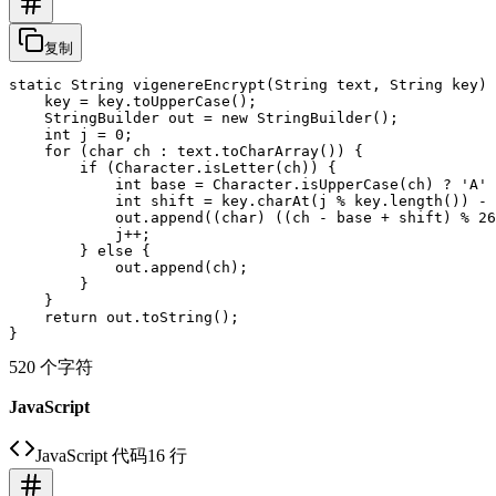
复制
static String vigenereEncrypt(String text, String key) 
    key = key.toUpperCase();

    StringBuilder out = new StringBuilder();

    int j = 0;

    for (char ch : text.toCharArray()) {

        if (Character.isLetter(ch)) {

            int base = Character.isUpperCase(ch) ? 'A' 
            int shift = key.charAt(j % key.length()) - 
            out.append((char) ((ch - base + shift) % 26
            j++;

        } else {

            out.append(ch);

        }

    }

    return out.toString();

520 个字符
JavaScript
JavaScript 代码
16 行