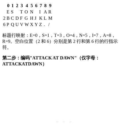
0
1
2
3
4
5
6
7
8
9
E
S
T
O
N
I
A
R
2
B
C
D
F
G
H
J
K
L
M
6
P
Q
U
V
W
X
Y
Z
.
/
标题行映射：E=0，S=1，T=3，O=4，N=5，I=7，A=8，
R=9。空白位置（2 和 6）分别是第 2 行和第 6 行的行指示
符。
第二步：编码"ATTACK AT DAWN"（仅字母：
ATTACKATDAWN）