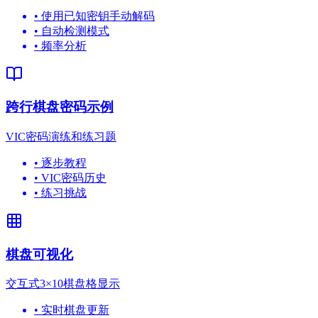
•
使用已知密钥手动解码
•
自动检测模式
•
频率分析
跨行棋盘密码示例
VIC密码演练和练习题
•
逐步教程
•
VIC密码历史
•
练习挑战
棋盘可视化
交互式3×10棋盘格显示
•
实时棋盘更新