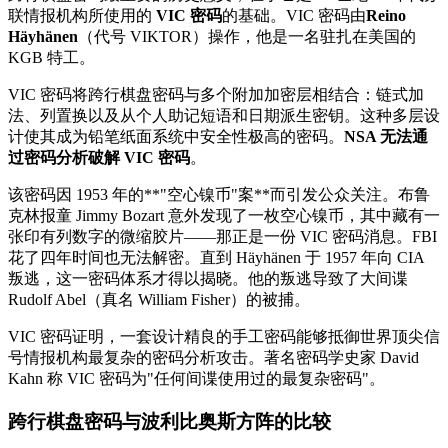
联情报机构所使用的
VIC 密码
的基础。VIC 密码由
Reino
Häyhänen
（代号 VIKTOR）操作，他是一名驻扎在美国的
KGB 特工。
VIC 密码将跨行棋盘密码与多个附加加密层相结合：链式加
法、列置换以及从个人助记短语和日期派生密钥。这种多层设
计使其成为铅笔纸面系统中安全性极高的密码。
NSA 无法通
过密码分析破解 VIC 密码
。
该密码因 1953 年的**"空心镍币"案**而引发公众关注。布鲁
克林报童 Jimmy Bozart 意外发现了一枚空心镍币，其中藏有一
张印有列数字的微缩胶片——那正是一份 VIC 密码消息。FBI
花了四年时间也无法解密。直到 Häyhänen 于 1957 年向 CIA
叛逃，这一密码体系才得以揭晓。他的叛逃导致了大间谍
Rudolf Abel（真名 William Fisher）的被捕。
VIC 密码证明，一套设计精良的手工密码能够抵御世界顶尖信
号情报机构最复杂的密码分析攻击。著名密码学史家 David
Kahn 称 VIC 密码为"任何间谍使用过的最复杂密码"。
跨行棋盘密码与波利比奥斯方阵的比较