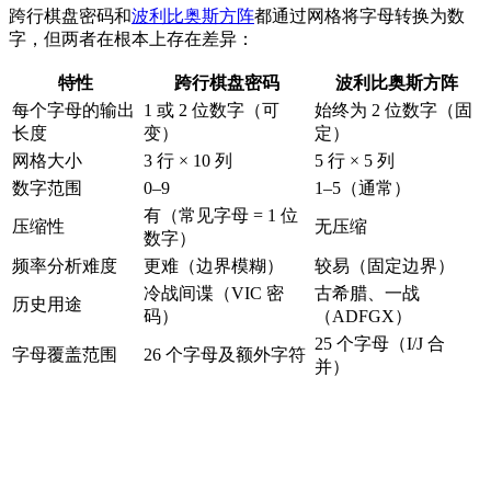
跨行棋盘密码和
波利比奥斯方阵
都通过网格将字母转换为数
字，但两者在根本上存在差异：
特性
跨行棋盘密码
波利比奥斯方阵
每个字母的输出
1 或 2 位数字（可
始终为 2 位数字（固
长度
变）
定）
网格大小
3 行 × 10 列
5 行 × 5 列
数字范围
0–9
1–5（通常）
有（常见字母 = 1 位
压缩性
无压缩
数字）
频率分析难度
更难（边界模糊）
较易（固定边界）
冷战间谍（VIC 密
古希腊、一战
历史用途
码）
（ADFGX）
25 个字母（I/J 合
字母覆盖范围
26 个字母及额外字符
并）