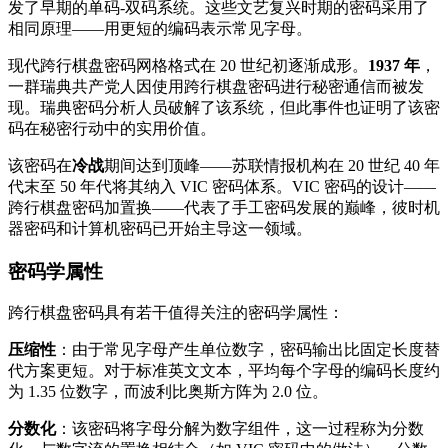
发了早期的单码-双码系统。这些文艺复兴时期的密码采用了
相同原理——用更短的编码表示常见字母。
现代跨行棋盘密码网格格式在 20 世纪初逐渐成形。
1937 年
，
一群瑞典共产党人因使用跨行棋盘密码进行秘密通信而被发
现。瑞典密码分析人员破解了该系统，但此事件也证明了该密
码在秘密行动中的实用价值。
该密码在
冷战
期间达到顶峰——苏联情报机构在 20 世纪 40 年
代末至 50 年代将其纳入 VIC 密码体系。VIC 密码的设计——
跨行棋盘密码加置换——代表了手工密码发展的巅峰，彼时机
器密码和计算机密码已开始主导这一领域。
密码学属性
跨行棋盘密码具有若干值得关注的密码学属性：
压缩性
：由于常见字母产生单位数字，密码输出比固定长度替
代方案更短。对于标准英文文本，平均每个字母的编码长度约
为 1.35 位数字，而波利比奥斯方阵为 2.0 位。
分数化
：该密码将字母分解为数字组件，这一过程称为分数