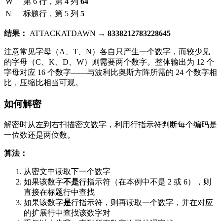
W
第 6 行，第 4 列
64
N
标题行，第 5 列
5
结果：
ATTACKATDAWN →
8338212783228645
注意常见字母（A、T、N）各自只产生一个数字，而较少见
的字母（C、K、D、W）则需要两个数字。整体输出为 12 个
字母对应 16 个数字——与波利比奥斯方阵所需的 24 个数字相
比，压缩比相当可观。
如何解密
解密时从左到右扫描密文数字，利用行指示符判断每个编码是
一位数还是两位数。
算法：
从密文中读取下一个数字
如果该数字
不是
行指示符（在本例中不是 2 或 6），则
直接在标题行中查找
如果该数字
是
行指示符，则再读取一个数字，并在对应
的扩展行中查找该数字对