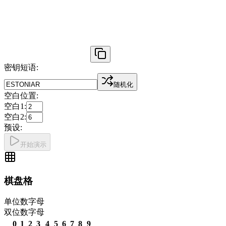
密钥短语
:
随机化
空白位置
:
空白1
:
空白2
:
预设
:
开始演示
棋盘格
单位数字母
双位数字母
0
1
2
3
4
5
6
7
8
9