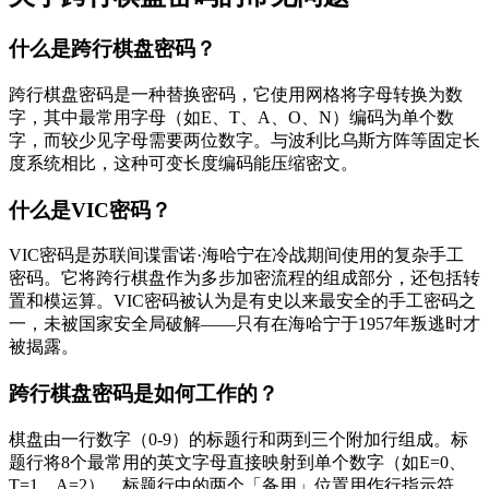
什么是跨行棋盘密码？
跨行棋盘密码是一种替换密码，它使用网格将字母转换为数
字，其中最常用字母（如E、T、A、O、N）编码为单个数
字，而较少见字母需要两位数字。与波利比乌斯方阵等固定长
度系统相比，这种可变长度编码能压缩密文。
什么是VIC密码？
VIC密码是苏联间谍雷诺·海哈宁在冷战期间使用的复杂手工
密码。它将跨行棋盘作为多步加密流程的组成部分，还包括转
置和模运算。VIC密码被认为是有史以来最安全的手工密码之
一，未被国家安全局破解——只有在海哈宁于1957年叛逃时才
被揭露。
跨行棋盘密码是如何工作的？
棋盘由一行数字（0-9）的标题行和两到三个附加行组成。标
题行将8个最常用的英文字母直接映射到单个数字（如E=0、
T=1、A=2）。标题行中的两个「备用」位置用作行指示符。