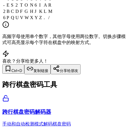
-
E
S
2
T
O
N
6
I
A
R
2
B
C
D
F
G
H
J
K
L
M
6
P
Q
U
V
W
X
Y
Z
.
/
高频字母使用单个数字，其他字母使用两位数字。切换步骤模
式可高亮显示每个字符在棋盘中的映射方式。
喜欢？分享给更多人！
Ctrl+D
复制链接
分享给朋友
跨行棋盘密码工具
跨行棋盘密码解码器
手动和自动检测模式解码棋盘密码