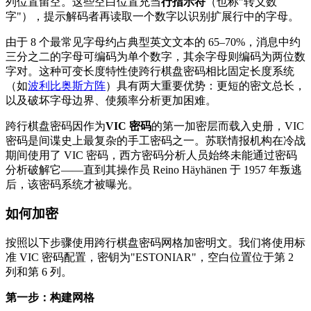
列位置留空。这些空白位置充当
行指示符
（也称"转义数
字"），提示解码者再读取一个数字以识别扩展行中的字母。
由于 8 个最常见字母约占典型英文文本的 65–70%，消息中约
三分之二的字母可编码为单个数字，其余字母则编码为两位数
字对。这种可变长度特性使跨行棋盘密码相比固定长度系统
（如
波利比奥斯方阵
）具有两大重要优势：更短的密文总长，
以及破坏字母边界、使频率分析更加困难。
跨行棋盘密码因作为
VIC 密码
的第一加密层而载入史册，VIC
密码是间谍史上最复杂的手工密码之一。苏联情报机构在冷战
期间使用了 VIC 密码，西方密码分析人员始终未能通过密码
分析破解它——直到其操作员 Reino Häyhänen 于 1957 年叛逃
后，该密码系统才被曝光。
如何加密
按照以下步骤使用跨行棋盘密码网格加密明文。我们将使用标
准 VIC 密码配置，密钥为"ESTONIAR"，空白位置位于第 2
列和第 6 列。
第一步：构建网格