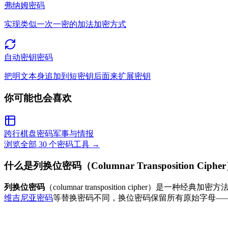
弗纳姆密码
实现类似一次一密的加法加密方式
自动密钥密码
把明文本身追加到短密钥后面来扩展密钥
你可能也会喜欢
跨行棋盘密码
军事与情报
浏览全部 30 个密码工具
→
什么是列换位密码（Columnar Transposition Ciphe
列换位密码
（columnar transposition cipher
维吉尼亚密码
等替换密码不同，换位密码保留所有原始字母—