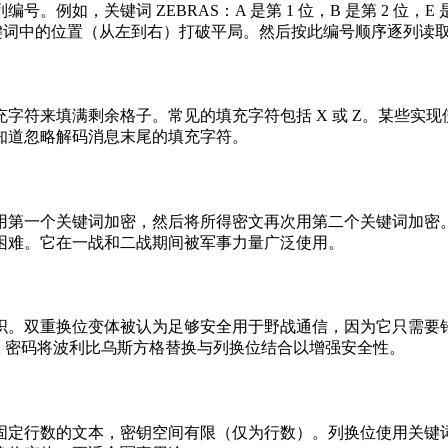
，关键词 ZEBRAS：A 是第 1 位，B 是第 2 位，E 是第
按其在关键词中的位置（从左到右）打破平局。然后按此编号顺序逐列读
字符来填满剩余格子。常见的填充字符包括 X 或 Z。某些实现
知道忽略解码消息末尾的填充字符。
用第一个关键词加密，然后将所得密文再次用第二个关键词加密
困难。它在一战和二战期间被军事力量广泛使用。
织。双重换位变体被认为足够安全用于野战通信，因为它只需要
X 密码将波利比乌斯方格替换与列换位结合以增强安全性。
固定行数的文本，密钥空间有限（仅为行数）。列换位使用关键