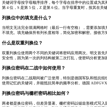
关键词字母按字母顺序排序，每个字母在排序中的位置成为其列编号。例如
第 4 位，S 是第 5 位，Z 是第 6 位。当字母重复时，
列换位中的填充是什么？
当明文无法完全填满网格时（最后一行有空格），需要添加填充
不填充。填充确保所有列长度相等，简化加密和解密。接收方
什么是双重列换位？
双重列换位使用两个不同的关键词将密码应用两次。明文首先
安全性，因为第一次的列结构被第二次打乱，使密码分析更加
列换位密码在二战中如何使用？
列换位密码在二战期间被广泛使用，特别是德国军队和抵抗组
使用记忆的关键词，并能抵抗简单的频率分析。德国 ADFGV
列换位密码与栅栏密码相比如何？
两者都是换位密码，但差异显著。栅栏密码以锯齿形模式写入