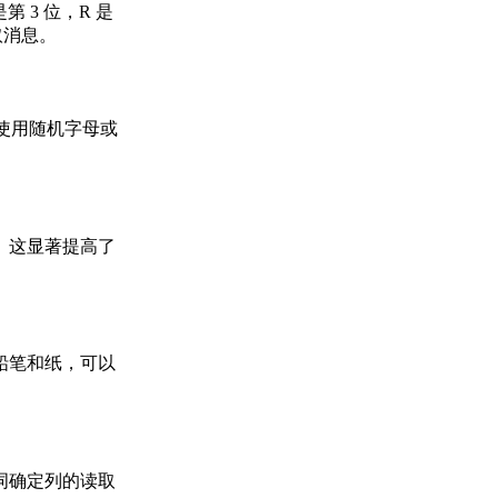
 3 位，R 是
取消息。
使用随机字母或
。这显著提高了
铅笔和纸，可以
词确定列的读取