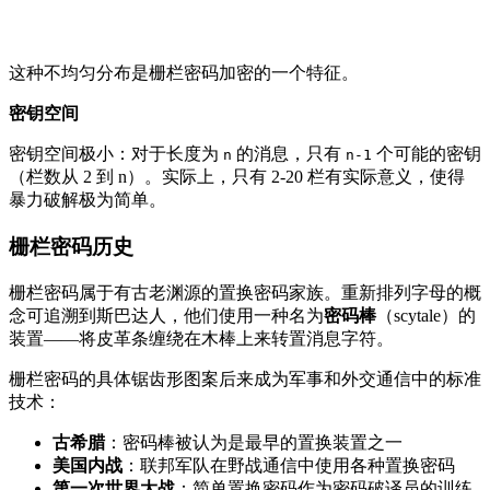
这种不均匀分布是栅栏密码加密的一个特征。
密钥空间
密钥空间极小：对于长度为
的消息，只有
个可能的密钥
n
n-1
（栏数从 2 到 n）。实际上，只有 2-20 栏有实际意义，使得
暴力破解极为简单。
栅栏密码历史
栅栏密码属于有古老渊源的置换密码家族。重新排列字母的概
念可追溯到斯巴达人，他们使用一种名为
密码棒
（scytale）的
装置——将皮革条缠绕在木棒上来转置消息字符。
栅栏密码的具体锯齿形图案后来成为军事和外交通信中的标准
技术：
古希腊
：密码棒被认为是最早的置换装置之一
美国内战
：联邦军队在野战通信中使用各种置换密码
第一次世界大战
：简单置换密码作为密码破译员的训练