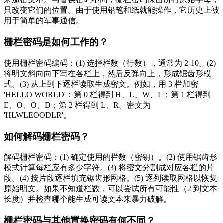
只改变它们的位置。由于使用铅笔和纸就能操作，它历史上被
用于简单的军事通信。
栅栏密码是如何工作的？
使用栅栏密码编码：(1) 选择栏数（行数），通常为 2-10。(2)
将明文斜向向下写在各栏上，然后反弹向上，形成锯齿形模
式。(3) 从上到下逐栏读取生成密文。例如，用 3 栏加密
'HELLO WORLD'：第 0 栏得到 H、L、W、L；第 1 栏得到
E、O、O、D；第 2 栏得到 L、R。密文为
'HLWLEOODLR'。
如何解码栅栏密码？
解码栅栏密码：(1) 确定使用的栏数（密钥）。(2) 使用锯齿形
模式计算每栏应有多少字符。(3) 将密文分割成对应各栏的片
段。(4) 按片段逐栏填充锯齿形网格。(5) 逐列读取网格以恢复
原始明文。如果不知道栏数，可以尝试所有可能性（2 到文本
长度）并检查哪个能生成可读文本来暴力破解。
栅栏密码与其他置换密码有何不同？