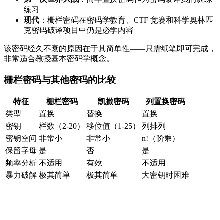
练习
现代
：栅栏密码在密码学教育、CTF 竞赛和科学奥林匹
克密码破译项目中仍是必学内容
该密码经久不衰的原因在于其简单性——只需纸笔即可完成，
非常适合教授基本密码学概念。
栅栏密码与其他密码的比较
特征
栅栏密码
凯撒密码
列置换密码
类型
置换
替换
置换
密钥
栏数（2-20）
移位值（1-25）
列排列
密钥空间
非常小
非常小
n!（阶乘）
保留字母
是
否
是
频率分析
不适用
有效
不适用
暴力破解
极其简单
极其简单
大密钥时困难