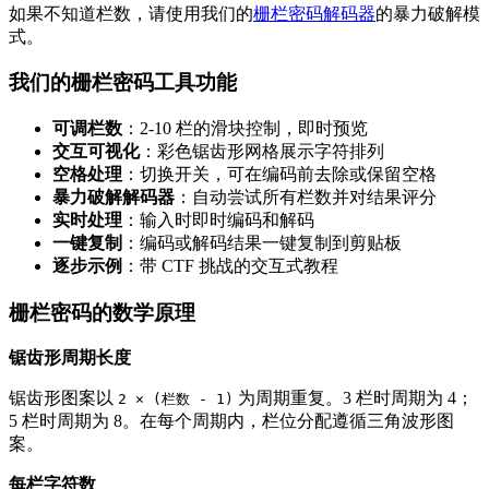
如果不知道栏数，请使用我们的
栅栏密码解码器
的暴力破解模
式。
我们的栅栏密码工具功能
可调栏数
：2-10 栏的滑块控制，即时预览
交互可视化
：彩色锯齿形网格展示字符排列
空格处理
：切换开关，可在编码前去除或保留空格
暴力破解解码器
：自动尝试所有栏数并对结果评分
实时处理
：输入时即时编码和解码
一键复制
：编码或解码结果一键复制到剪贴板
逐步示例
：带 CTF 挑战的交互式教程
栅栏密码的数学原理
锯齿形周期长度
锯齿形图案以
为周期重复。3 栏时周期为 4；
2 × (栏数 - 1)
5 栏时周期为 8。在每个周期内，栏位分配遵循三角波形图
案。
每栏字符数