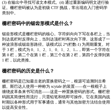
(3) 在输出中寻找可读文本模式。(4) 通过重新编码明文进行验
证。栅栏密码被认为是初级 CTF 挑战，常出现在入门密码学
类别中。
栅栏密码中的锯齿形模式是什么？
锯齿形模式是栅栏密码的核心。字符斜向向下写在各栏上，当
到达底栏时反弹向上，当到达顶栏时再次向下弹。这形成了一
种波浪形或锯齿形路径。该模式以 2*(栏数-1) 为周期重复。对
于 3 栏，模式为 0、1、2、1、0、1、2、1...，即第一个字符在
第 0 栏，第二个在第 1 栏，第三个在第 2 栏，第四个反弹到第
1 栏，以此类推。
栅栏密码的历史是什么？
栅栏密码是已知最古老的置换密码之一，根源可追溯到古希
腊。斯巴达人使用一种称为 scytale 的装置——在一根棍子上
缠绕皮革条来书写消息——这是一种置换密码的形式。栅栏密
码因其简便性而流行，只需铅笔和纸即可操作。它在美国内战
时期以各种形式用于军事通信，通常与其他加密方法结合使用
以提高安全性。