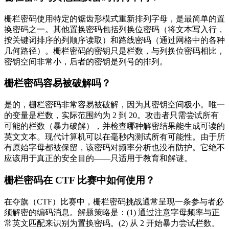
栅栏密码使用特定的锯齿形模式重新排列字母，是最简单的置
换密码之一。其他置换密码包括列换位密码（将文本写入行，
按关键词排序的列顺序读取）和路线密码（通过网格中的各种
几何路径）。栅栏密码的密钥只是栏数，与列换位密码相比，
密钥空间非常小，后者的密钥是列号的排列。
栅栏密码容易被破解吗？
是的，栅栏密码非常容易被破解，因为其密钥空间极小。唯一
的变量是栏数，实际范围约为 2 到 20。攻击者只需尝试所有
可能的栏数（暴力破解），并检查哪种解密结果能生成可读的
英文文本。现代计算机可以在毫秒内测试所有可能性。由于所
有原始字母都被保留，该密码对频率分析也没有防护。它绝不
应该用于真正的安全目的——只适用于教育和解谜。
栅栏密码在 CTF 比赛中如何使用？
在夺旗（CTF）比赛中，栅栏密码挑战通常呈现一条参与者必
须解密的编码消息。解题策略是：(1) 通过注意字母频率与正
常英文匹配来识别为置换密码。(2) 从 2 开始暴力尝试栏数。