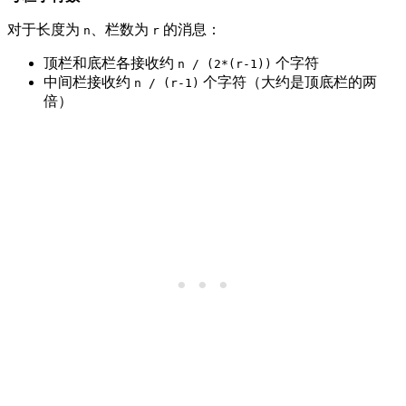
对于长度为
、栏数为
的消息：
n
r
顶栏和底栏各接收约
个字符
n / (2*(r-1))
中间栏接收约
个字符（大约是顶底栏的两
n / (r-1)
倍）