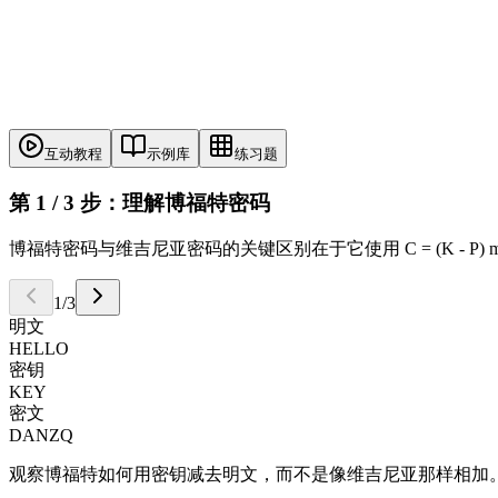
互动教程
示例库
练习题
第 1 / 3 步：理解博福特密码
博福特密码与维吉尼亚密码的关键区别在于它使用 C = (K - P) mo
1
/
3
明文
HELLO
密钥
KEY
密文
DANZQ
观察博福特如何用密钥减去明文，而不是像维吉尼亚那样相加