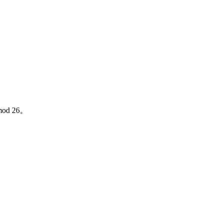
d 26。
。