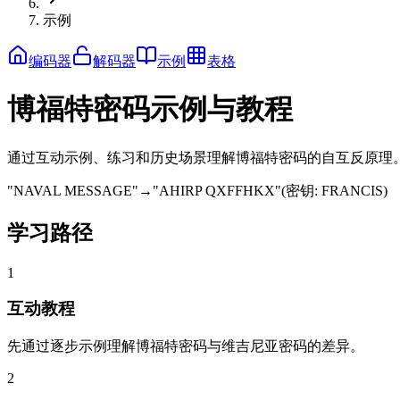
示例
编码器
解码器
示例
表格
博福特密码示例与教程
通过互动示例、练习和历史场景理解博福特密码的自互反原理
"
NAVAL MESSAGE
"
→
"
AHIRP QXFFHKX
"
(
密钥
:
FRANCIS
)
学习路径
1
互动教程
先通过逐步示例理解博福特密码与维吉尼亚密码的差异。
2