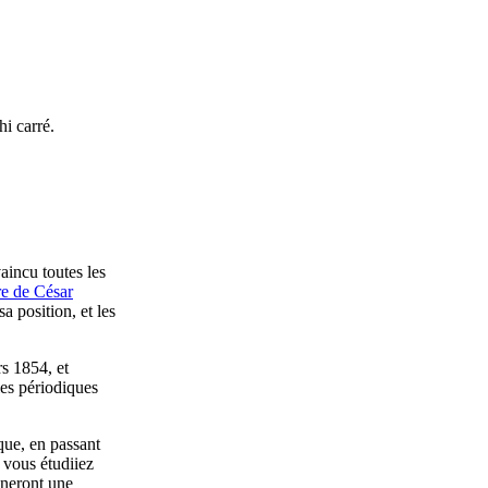
hi carré.
aincu toutes les
re de César
a position, et les
rs 1854, et
les périodiques
que, en passant
 vous étudiiez
nneront une