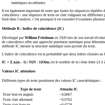
statistiques accablantes.
Il est également important de noter que toutes les séquences répétées da
coïncidence : une séquence de texte en clair s'alignant sur différentes
bruit dans l’analyse, c’est pourquoi il est essentiel d’examiner plusieu
Méthode B : Indice de coïncidence (IC)
Développé par
William Friedman
en 1920 lors de son travail révolut
de coïncidence offre une approche purement statistique pour détermine
méthode IC mesure la structure statistique sous-jacente du texte.
L'indice de coïncidence est la probabilité que deux lettres choisies au 
IC = Σ nᵢ(nᵢ - 1) / N(N - 1)
Où
nᵢ
est le nombre de la
i
-ème lettre (A à 
Valeurs IC attendues
Différents types de texte produisent des valeurs IC caractéristiques :
Type de texte
Attendu IC
Texte brut en anglais
~0,0667
Texte clair allemand
~0,0762
Texte clair français
~0,0778