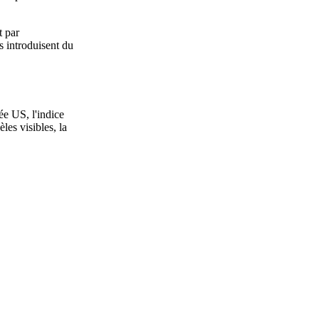
t par
s introduisent du
ée US, l'indice
es visibles, la