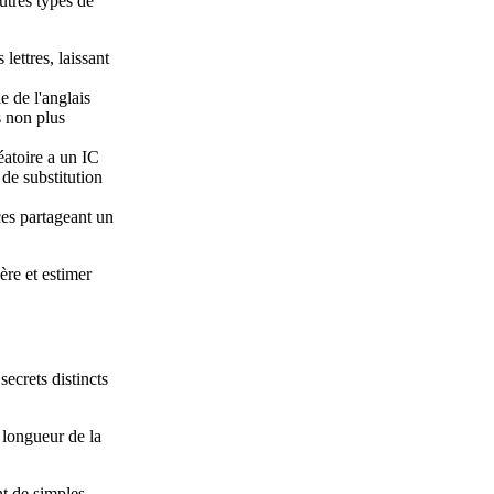
autres types de
ettres, laissant
e de l'anglais
s non plus
éatoire a un IC
 de substitution
ces partageant un
ère et estimer
secrets distincts
 longueur de la
nt de simples