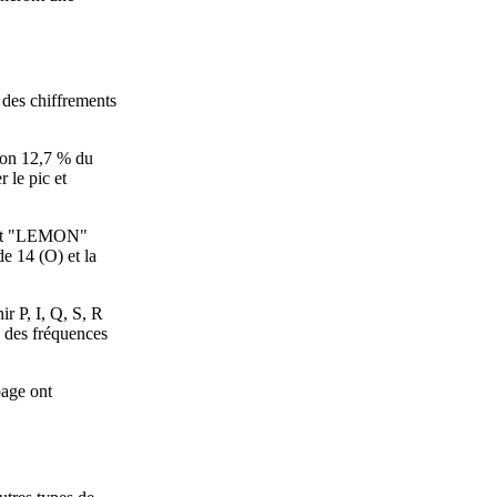
 des chiffrements
iron 12,7 % du
 le pic et
é est "LEMON"
de 14 (O) et la
ir P, I, Q, S, R
se des fréquences
bage ont