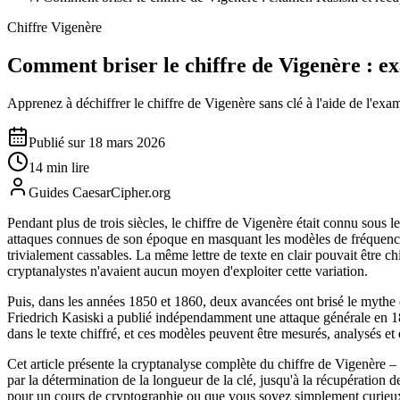
Chiffre Vigenère
Comment briser le chiffre de Vigenère : ex
Apprenez à déchiffrer le chiffre de Vigenère sans clé à l'aide de l'exa
Publié sur 18 mars 2026
14 min lire
Guides CaesarCipher.org
Pendant plus de trois siècles, le chiffre de Vigenère était connu sous 
attaques connues de son époque en masquant les modèles de fréquence
trivialement cassables. La même lettre de texte en clair pouvait être chi
cryptanalystes n'avaient aucun moyen d'exploiter cette variation.
Puis, dans les années 1850 et 1860, deux avancées ont brisé le mythe d
Friedrich Kasiski a publié indépendamment une attaque générale en 1863
dans le texte chiffré, et ces modèles peuvent être mesurés, analysés et e
Cet article présente la cryptanalyse complète du chiffre de Vigenère – 
par la détermination de la longueur de la clé, jusqu'à la récupération 
pour un cours de cryptographie ou que vous soyez simplement curieu