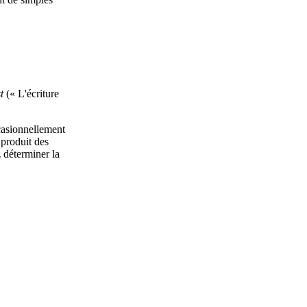
t
(« L'écriture
casionnellement
 produit des
z déterminer la