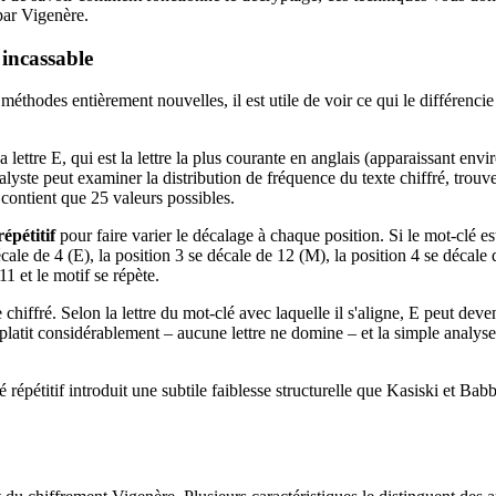
par Vigenère.
 incassable
thodes entièrement nouvelles, il est utile de voir ce qui le différencie
ettre E, qui est la lettre la plus courante en anglais (apparaissant env
ste peut examiner la distribution de fréquence du texte chiffré, trouver
contient que 25 valeurs possibles.
répétitif
pour faire varier le décalage à chaque position. Si le mot-cl
écale de 4 (E), la position 3 se décale de 12 (M), la position 4 se décale 
1 et le motif se répète.
e chiffré. Selon la lettre du mot-clé avec laquelle il s'aligne, E peut deven
’aplatit considérablement – ​​aucune lettre ne domine – et la simple analy
répétitif introduit une subtile faiblesse structurelle que Kasiski et Bab