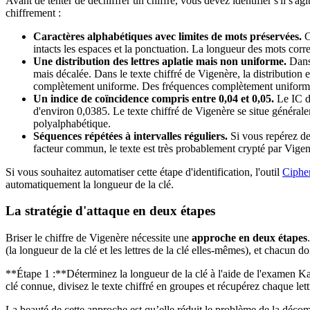
Avant de tenter de déchiffrer un chiffre, vous devez identifier s'il s'ag
chiffrement :
Caractères alphabétiques avec limites de mots préservées.
C
intacts les espaces et la ponctuation. La longueur des mots corre
Une distribution des lettres aplatie mais non uniforme.
Dans 
mais décalée. Dans le texte chiffré de Vigenère, la distribution
complètement uniforme. Des fréquences complètement uniformes
Un indice de coïncidence compris entre 0,04 et 0,05.
Le IC du
d'environ 0,0385. Le texte chiffré de Vigenère se situe généralem
polyalphabétique.
Séquences répétées à intervalles réguliers.
Si vous repérez des
facteur commun, le texte est très probablement crypté par Vigen
Si vous souhaitez automatiser cette étape d'identification, l'outil
Cipher
automatiquement la longueur de la clé.
La stratégie d'attaque en deux étapes
Briser le chiffre de Vigenère nécessite une
approche en deux étapes
(la longueur de la clé et les lettres de la clé elles-mêmes), et chacun d
**Étape 1 :**Déterminez la longueur de la clé à l'aide de l'examen Kas
clé connue, divisez le texte chiffré en groupes et récupérez chaque lettr
La beauté de cette approche est qu’elle réduit le problème de la déco