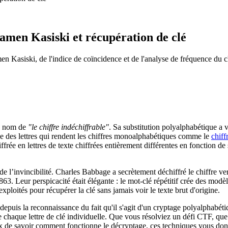
amen Kasiski et récupération de clé
men Kasiski, de l'indice de coïncidence et de l'analyse de fréquence du c
le nom de
"le chiffre indéchiffrable"
. Sa substitution polyalphabétique a v
 des lettres qui rendent les chiffres monoalphabétiques comme le
chiff
ffrée en lettres de texte chiffrées entièrement différentes en fonction de s
e l’invincibilité. Charles Babbage a secrètement déchiffré le chiffre ve
. Leur perspicacité était élégante : le mot-clé répétitif crée des modè
xploités pour récupérer la clé sans jamais voir le texte brut d'origine.
depuis la reconnaissance du fait qu'il s'agit d'un cryptage polyalphabéti
de chaque lettre de clé individuelle. Que vous résolviez un défi CTF, que
x de savoir comment fonctionne le décryptage, ces techniques vous do