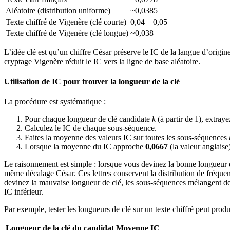
Aléatoire (distribution uniforme)
~0,0385
Texte chiffré de Vigenère (clé courte)
0,04 – 0,05
Texte chiffré de Vigenère (clé longue)
~0,038
L’idée clé est qu’un chiffre César préserve le IC de la langue d’origine
cryptage Vigenère réduit le IC vers la ligne de base aléatoire.
Utilisation de IC pour trouver la longueur de la clé
La procédure est systématique :
Pour chaque longueur de clé candidate
k
(à partir de 1), extra
Calculez le IC de chaque sous-séquence.
Faites la moyenne des valeurs IC sur toutes les sous-séquences
Lorsque la moyenne du IC approche
0,0667
(la valeur anglaise
Le raisonnement est simple : lorsque vous devinez la bonne longueur de
même décalage César. Ces lettres conservent la distribution de fréquen
devinez la mauvaise longueur de clé, les sous-séquences mélangent des 
IC inférieur.
Par exemple, tester les longueurs de clé sur un texte chiffré peut produ
Longueur de la clé du candidat
Moyenne IC