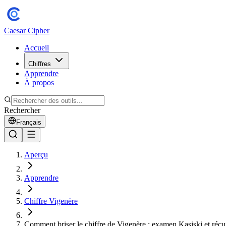
Caesar Cipher
Accueil
Chiffres
Apprendre
À propos
Rechercher
Français
Aperçu
Apprendre
Chiffre Vigenère
Comment briser le chiffre de Vigenère : examen Kasiski et récu