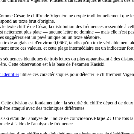
it du chiffrement Vigenère. Plusieurs caractéristiques le distinguent des 
omme César, le chiffre de Vigenère ne crypte traditionnellement que les l
spond au texte brut d'origine.
le texte chiffré de César, la distribution des fréquences ressemble à cell
 est nettement plus plate — aucune lettre ne domine — mais elle n'est pa
 suggéreraient un pavé unique ou un texte aléatoire.
 texte anglais est d'environ 0,0667, tandis qu'un texte véritablement al
ent entre ces valeurs, et cette plage intermédiaire est un indicateur fort
 séquences identiques de trois lettres ou plus apparaissant à des distan
ère. Cette observation est à la base de l’examen Kasiski.
 Identifier
utilise ces caractéristiques pour détecter le chiffrement Vigen
. Cette division est fondamentale : la sécurité du chiffre dépend de deux 
oit être attaqué avec des techniques différentes.
iski et/ou de l'analyse de l'indice de coïncidence.
Étape 2 :
Une fois la
e clé à l'aide de l'analyse de fréquence.
mposition d’un chiffre polyalphabétique en plusieurs cas de déchiffreme