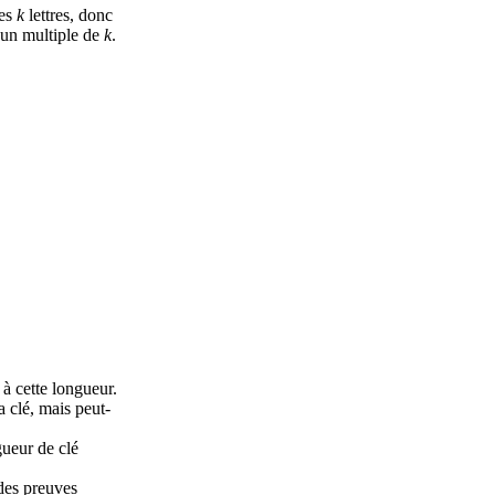
les
k
lettres, donc
t un multiple de
k
.
 à cette longueur.
 clé, mais peut-
gueur de clé
des preuves