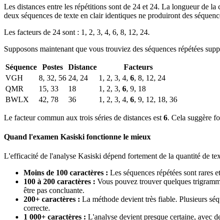
Les distances entre les répétitions sont de 24 et 24. La longueur de la 
deux séquences de texte en clair identiques ne produiront des séquence
Les facteurs de 24 sont : 1, 2, 3, 4, 6, 8, 12, 24.
Supposons maintenant que vous trouviez des séquences répétées supp
Séquence
Postes
Distance
Facteurs
VGH
8, 32, 56
24, 24
1, 2, 3, 4,
6
, 8, 12, 24
QMR
15, 33
18
1, 2, 3,
6
, 9, 18
BWLX
42, 78
36
1, 2, 3, 4,
6
, 9, 12, 18, 36
Le facteur commun aux trois séries de distances est
6
. Cela suggère f
Quand l'examen Kasiski fonctionne le mieux
L'efficacité de l'analyse Kasiski dépend fortement de la quantité de tex
Moins de 100 caractères :
Les séquences répétées sont rares et 
100 à 200 caractères :
Vous pouvez trouver quelques trigrammes 
être pas concluante.
200+ caractères :
La méthode devient très fiable. Plusieurs séq
correcte.
1 000+ caractères :
L'analyse devient presque certaine, avec 