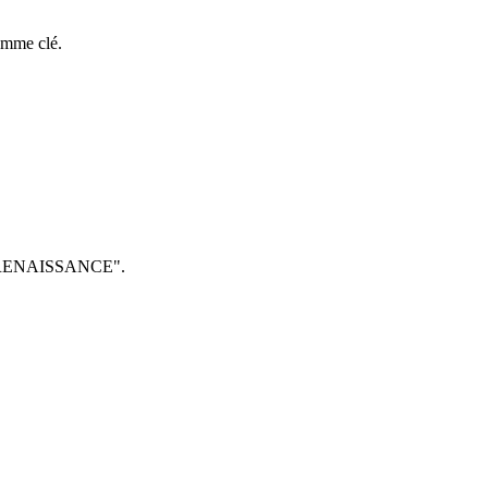
omme clé.
ser "RENAISSANCE".