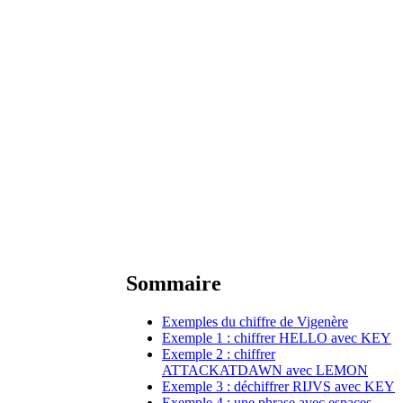
Sommaire
Exemples du chiffre de Vigenère
Exemple 1 : chiffrer HELLO avec KEY
Exemple 2 : chiffrer
ATTACKATDAWN avec LEMON
Exemple 3 : déchiffrer RIJVS avec KEY
Exemple 4 : une phrase avec espaces