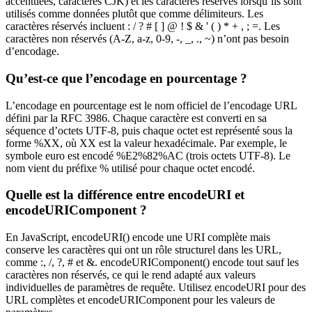
accentuées, caractères CJK) et les caractères réservés lorsqu’ils sont
utilisés comme données plutôt que comme délimiteurs. Les
caractères réservés incluent : / ? # [ ] @ ! $ & ' ( ) * + , ; =. Les
caractères non réservés (A-Z, a-z, 0-9, -, _, ., ~) n’ont pas besoin
d’encodage.
Qu’est-ce que l’encodage en pourcentage ?
L’encodage en pourcentage est le nom officiel de l’encodage URL
défini par la RFC 3986. Chaque caractère est converti en sa
séquence d’octets UTF-8, puis chaque octet est représenté sous la
forme %XX, où XX est la valeur hexadécimale. Par exemple, le
symbole euro est encodé %E2%82%AC (trois octets UTF-8). Le
nom vient du préfixe % utilisé pour chaque octet encodé.
Quelle est la différence entre encodeURI et
encodeURIComponent ?
En JavaScript, encodeURI() encode une URI complète mais
conserve les caractères qui ont un rôle structurel dans les URL,
comme :, /, ?, # et &. encodeURIComponent() encode tout sauf les
caractères non réservés, ce qui le rend adapté aux valeurs
individuelles de paramètres de requête. Utilisez encodeURI pour des
URL complètes et encodeURIComponent pour les valeurs de