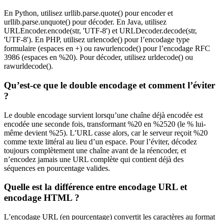
En Python, utilisez urllib.parse.quote() pour encoder et
urllib.parse.unquote() pour décoder. En Java, utilisez
URLEncoder.encode(str, 'UTF-8') et URLDecoder.decode(str,
'UTF-8'). En PHP, utilisez urlencode() pour l’encodage type
formulaire (espaces en +) ou rawurlencode() pour l’encodage RFC
3986 (espaces en %20). Pour décoder, utilisez urldecode() ou
rawurldecode().
Qu’est-ce que le double encodage et comment l’éviter
?
Le double encodage survient lorsqu’une chaîne déjà encodée est
encodée une seconde fois, transformant %20 en %2520 (le % lui-
même devient %25). L’URL casse alors, car le serveur reçoit %20
comme texte littéral au lieu d’un espace. Pour l’éviter, décodez
toujours complètement une chaîne avant de la réencoder, et
n’encodez jamais une URL complète qui contient déjà des
séquences en pourcentage valides.
Quelle est la différence entre encodage URL et
encodage HTML ?
L’encodage URL (en pourcentage) convertit les caractères au format