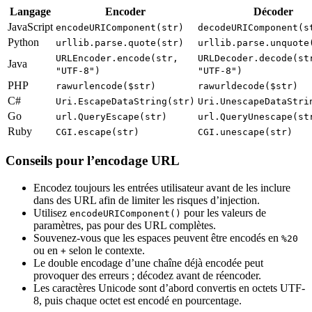
Langage
Encoder
Décoder
JavaScript
encodeURIComponent(str)
decodeURIComponent(s
Python
urllib.parse.quote(str)
urllib.parse.unquote
URLEncoder.encode(str,
URLDecoder.decode(st
Java
"UTF-8")
"UTF-8")
PHP
rawurlencode($str)
rawurldecode($str)
C#
Uri.EscapeDataString(str)
Uri.UnescapeDataStri
Go
url.QueryEscape(str)
url.QueryUnescape(st
Ruby
CGI.escape(str)
CGI.unescape(str)
Conseils pour l’encodage URL
Encodez toujours les entrées utilisateur avant de les inclure
dans des URL afin de limiter les risques d’injection.
Utilisez
pour les valeurs de
encodeURIComponent()
paramètres, pas pour des URL complètes.
Souvenez-vous que les espaces peuvent être encodés en
%20
ou en
selon le contexte.
+
Le double encodage d’une chaîne déjà encodée peut
provoquer des erreurs ; décodez avant de réencoder.
Les caractères Unicode sont d’abord convertis en octets UTF-
8, puis chaque octet est encodé en pourcentage.