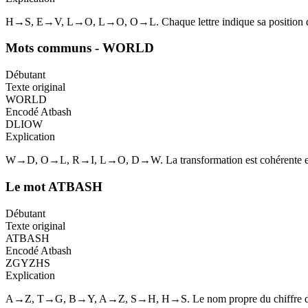
H→S, E→V, L→O, L→O, O→L. Chaque lettre indique sa position de 
Mots communs - WORLD
Débutant
Texte original
WORLD
Encodé Atbash
DLIOW
Explication
W→D, O→L, R→I, L→O, D→W. La transformation est cohérente et 
Le mot ATBASH
Débutant
Texte original
ATBASH
Encodé Atbash
ZGYZHS
Explication
A→Z, T→G, B→Y, A→Z, S→H, H→S. Le nom propre du chiffre démo