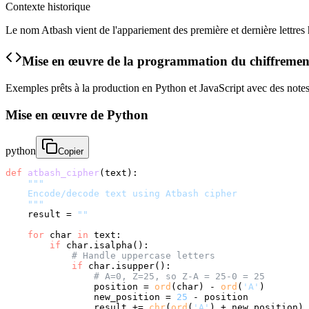
Contexte historique
Le nom Atbash vient de l'appariement des première et dernière lettres
Mise en œuvre de la programmation du chiffremen
Exemples prêts à la production en Python et JavaScript avec des notes 
Mise en œuvre de Python
python
Copier
def
atbash_cipher
(
text
):

"""

    Encode/decode text using Atbash cipher

    """
    result = 
""
for
 char 
in
 text:

if
 char.isalpha():

# Handle uppercase letters
if
 char.isupper():

# A=0, Z=25, so Z-A = 25-0 = 25
                position = 
ord
(char) - 
ord
(
'A'
)

                new_position = 
25
 - position

                result += 
chr
(
ord
(
'A'
) + new_position)
