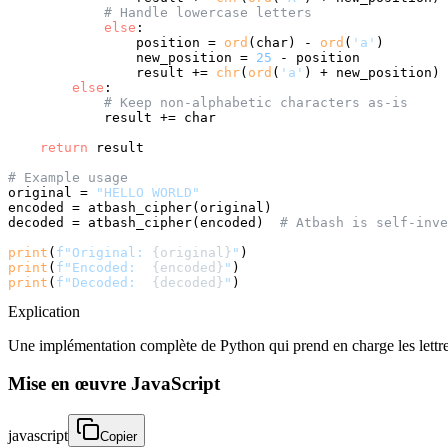
# Handle lowercase letters
else
:

                position = 
ord
(char) - 
ord
(
'a'
)

                new_position = 
25
 - position

                result += 
chr
(
ord
(
'a'
) + new_position)

else
:

# Keep non-alphabetic characters as-is
            result += char

return
 result

# Example usage
original = 
"HELLO WORLD"
encoded = atbash_cipher(original)

decoded = atbash_cipher(encoded)  
# Atbash is self-inve
print
(
f"Original: 
{original}
"
print
(
f"Encoded:  
{encoded}
"
print
(
f"Decoded:  
{decoded}
"
)
Explication
Une implémentation complète de Python qui prend en charge les lettr
Mise en œuvre JavaScript
javascript
Copier