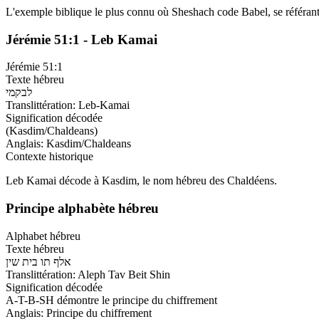
L'exemple biblique le plus connu où Sheshach code Babel, se référan
Jérémie 51:1 - Leb Kamai
Jérémie 51:1
Texte hébreu
לבקמי
Translittération
:
Leb-Kamai
Signification décodée
(Kasdim/Chaldeans)
Anglais
:
Kasdim/Chaldeans
Contexte historique
Leb Kamai décode à Kasdim, le nom hébreu des Chaldéens.
Principe alphabète hébreu
Alphabet hébreu
Texte hébreu
אלף תו בית שין
Translittération
:
Aleph Tav Beit Shin
Signification décodée
A-T-B-SH démontre le principe du chiffrement
Anglais
:
Principe du chiffrement