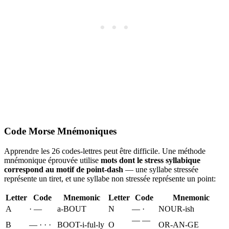
Code Morse Mnémoniques
Apprendre les 26 codes-lettres peut être difficile. Une méthode
mnémonique éprouvée utilise
mots dont le stress syllabique
correspond au motif de point-dash
— une syllabe stressée
représente un tiret, et une syllabe non stressée représente un point:
Letter
Code
Mnemonic
Letter
Code
Mnemonic
A
· —
a-BOUT
N
— ·
NOUR-ish
— —
B
— · · ·
BOOT-i-ful-ly
O
OR-AN-GE