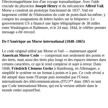
l'électromagnétisme lors d'un voyage transatlantique. Avec l'aide
cruciale du physicien
Joseph Henry
et du mécanicien
Alfred Vail
,
Morse a construit un prototype fonctionnel de 1837. Vail est
largement crédité de l'élaboration du code de point-dash lui-même, y
compris les assignations de lettres basées sur la fréquence. Le
gouvernement US a financé une ligne télégraphique de 38 milles
entre Washington et Baltimore, et le 24 mai, 1844, le célèbre premier
message a été envoyé.
De l'Amérique au Morse international (1848–1865)
Le code original utilisé par Morse et Vail — maintenant appelé
American Morse Code
— comprenait non seulement des points et
des tirets, mais aussi des tirets plus longs et des espaces internes dans
certains caractères, ce qui le rend complexe et sujet à erreur. Dans
1848,
Friedrich Clemens Gerke
à Hambourg, en Allemagne, a
simplifié le système en un format à points et à pas. Ce code révisé a
été adopté dans toute l'Europe puis normalisé par l'Union
internationale des télécommunications (ITU)** dans 1865 en tant
que Code international Morse, qui est la version utilisée dans le
monde entier aujourd'hui.