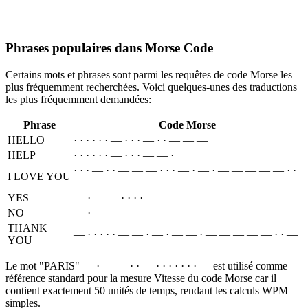
Phrases populaires dans Morse Code
Certains mots et phrases sont parmi les requêtes de code Morse les
plus fréquemment recherchées. Voici quelques-unes des traductions
les plus fréquemment demandées:
Phrase
Code Morse
HELLO
· · · · · · — · · · — · · — — —
HELP
· · · · · · — · · · — — ·
· · · — · · — — — · · · — · — · — — — — — · ·
I LOVE YOU
—
YES
— · — — · · · ·
NO
— · — — —
THANK
— · · · · · — — · — · — — · — — — — — · · —
YOU
Le mot "PARIS" — · — — · · — · · · · · · · — est utilisé comme
référence standard pour la mesure Vitesse du code Morse car il
contient exactement 50 unités de temps, rendant les calculs WPM
simples.