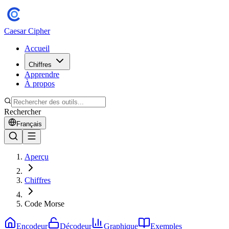
Caesar Cipher
Accueil
Chiffres
Apprendre
À propos
Rechercher
Français
Aperçu
Chiffres
Code Morse
Encodeur
Décodeur
Graphique
Exemples