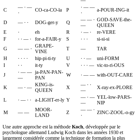
—
— · —
· — —
C
CO-ca-CO-la
P
a-POUR-ING-it
·
·
— — ·
GOD-SAVE-the-
D
— · ·
DOG-ger-y
Q
—
QUEEN
E
·
eh
R
· — ·
re-VERE
F
· · — ·
for-a-FAIR-y
S
· · ·
si-si-si
GRAPE-
G
— — ·
T
—
TAR
VINE
H
· · · ·
hip-pi-ti-ty
U
· · —
uni-FORM
I
· ·
it-ty
V
· · · —
vic-to-ri-OUS
· — —
ja-PAN-PAN-
J
W
· — —
with-OUT-CARE
—
PAN
KING-is-
— · ·
K
— · —
X
X-ray-ex-PLORE
QUEEN
—
— · —
YEL-low-PARS-
L
· — · ·
a-LIGHT-er-ly
Y
—
NIP
MOOR-
— — ·
M
— —
Z
ZINC-ZOOL-o-gy
LAND
·
Une autre approche est la méthode
Koch
, développée par le
psychologue allemand Ludwig Koch dans les années 1930 et
largement considérée comme la technique de formation la plus