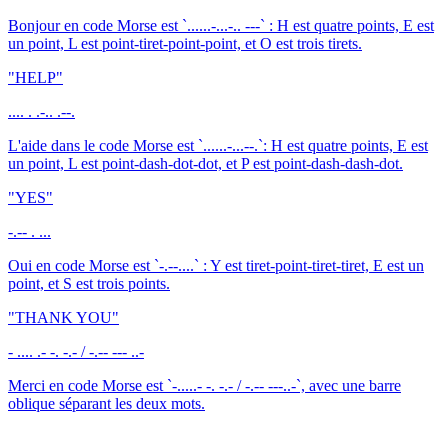
Bonjour en code Morse est `......-...-.. ---` : H est quatre points, E est
un point, L est point-tiret-point-point, et O est trois tirets.
"
HELP
"
.... . .-.. .--.
L'aide dans le code Morse est `......-...--.`: H est quatre points, E est
un point, L est point-dash-dot-dot, et P est point-dash-dash-dot.
"
YES
"
-.-- . ...
Oui en code Morse est `-.--....` : Y est tiret-point-tiret-tiret, E est un
point, et S est trois points.
"
THANK YOU
"
- .... .- -. -.- / -.-- --- ..-
Merci en code Morse est `-.....- -. -.- / -.-- ---..-`, avec une barre
oblique séparant les deux mots.