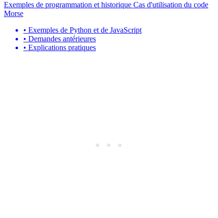
Exemples de programmation et historique Cas d'utilisation du code
Morse
•
Exemples de Python et de JavaScript
•
Demandes antérieures
•
Explications pratiques