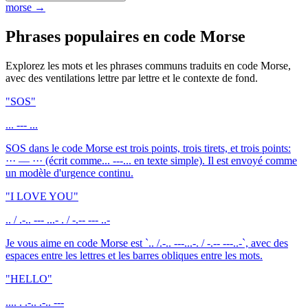
morse
→
Phrases populaires en code Morse
Explorez les mots et les phrases communs traduits en code Morse,
avec des ventilations lettre par lettre et le contexte de fond.
"
SOS
"
... --- ...
SOS dans le code Morse est trois points, trois tirets, et trois points:
··· –– ··· (écrit comme... ---... en texte simple). Il est envoyé comme
un modèle d'urgence continu.
"
I LOVE YOU
"
.. / .-.. --- ...- . / -.-- --- ..-
Je vous aime en code Morse est `.. /.-.. ---...-. / -.-- ---..-`, avec des
espaces entre les lettres et les barres obliques entre les mots.
"
HELLO
"
.... . .-.. .-.. ---