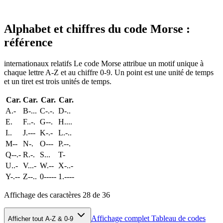
Alphabet et chiffres du code Morse :
référence
internationaux relatifs Le code Morse attribue un motif unique à
chaque lettre A-Z et au chiffre 0-9. Un point est une unité de temps
et un tiret est trois unités de temps.
Car.
Car.
Car.
Car.
A
.-
B
-...
C
-.-.
D
-..
E
.
F
..-.
G
--.
H
....
I
..
J
.---
K
-.-
L
.-..
M
--
N
-.
O
---
P
.--.
Q
--.-
R
.-.
S
...
T
-
U
..-
V
...-
W
.--
X
-..-
Y
-.--
Z
--..
0
-----
1
.----
Affichage des caractères 28 de 36
Affichage complet Tableau de codes
Afficher tout A-Z & 0-9