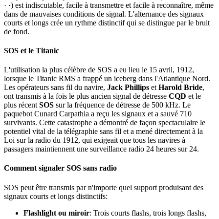
· ·) est indiscutable, facile à transmettre et facile à reconnaître, même
dans de mauvaises conditions de signal. L'alternance des signaux
courts et longs crée un rythme distinctif qui se distingue par le bruit
de fond.
SOS et le Titanic
L'utilisation la plus célèbre de SOS a eu lieu le 15 avril, 1912,
lorsque le Titanic RMS a frappé un iceberg dans l'Atlantique Nord.
Les opérateurs sans fil du navire,
Jack Phillips
et
Harold Bride
,
ont transmis à la fois le plus ancien signal de détresse
CQD
et le
plus récent
SOS
sur la fréquence de détresse de 500 kHz. Le
paquebot Cunard Carpathia a reçu les signaux et a sauvé 710
survivants. Cette catastrophe a démontré de façon spectaculaire le
potentiel vital de la télégraphie sans fil et a mené directement à la
Loi sur la radio du 1912, qui exigeait que tous les navires à
passagers maintiennent une surveillance radio 24 heures sur 24.
Comment signaler SOS sans radio
SOS peut être transmis par n'importe quel support produisant des
signaux courts et longs distinctifs:
Flashlight ou miroir
: Trois courts flashs, trois longs flashs,