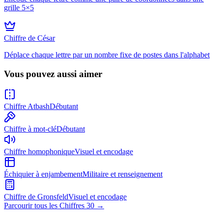
grille 5×5
Chiffre de César
Déplace chaque lettre par un nombre fixe de postes dans l'alphabet
Vous pouvez aussi aimer
Chiffre Atbash
Débutant
Chiffre à mot-clé
Débutant
Chiffre homophonique
Visuel et encodage
Échiquier à enjambement
Militaire et renseignement
Chiffre de Gronsfeld
Visuel et encodage
Parcourir tous les Chiffres 30
→