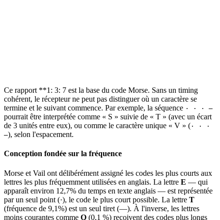
Ce rapport **1: 3: 7 est la base du code Morse. Sans un timing
cohérent, le récepteur ne peut pas distinguer où un caractère se
termine et le suivant commence. Par exemple, la séquence
· · · —
pourrait être interprétée comme « S » suivie de « T » (avec un écart
de 3 unités entre eux), ou comme le caractère unique « V » (
· · ·
), selon l'espacement.
—
Conception fondée sur la fréquence
Morse et Vail ont délibérément assigné les codes les plus courts aux
lettres les plus fréquemment utilisées en anglais. La lettre
E
— qui
apparaît environ 12,7% du temps en texte anglais — est représentée
par un seul point (·), le code le plus court possible. La lettre
T
(fréquence de 9,1%) est un seul tiret (—). À l'inverse, les lettres
moins courantes comme
Q
(0,1 %) reçoivent des codes plus longs