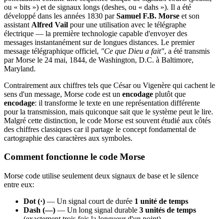
ou « bits ») et de signaux longs (deshes, ou « dahs »). Il a été
développé dans les années 1830 par
Samuel F.B. Morse
et son
assistant
Alfred Vail
pour une utilisation avec le télégraphe
électrique — la première technologie capable d'envoyer des
messages instantanément sur de longues distances. Le premier
message télégraphique officiel,
"Ce que Dieu a fait"
, a été transmis
par Morse le 24 mai, 1844, de Washington, D.C. à Baltimore,
Maryland.
Contrairement aux chiffres tels que César ou Vigenère qui cachent le
sens d'un message, Morse code est un
encodage
plutôt que
encodage
: il transforme le texte en une représentation différente
pour la transmission, mais quiconque sait que le système peut le lire.
Malgré cette distinction, le code Morse est souvent étudié aux côtés
des chiffres classiques car il partage le concept fondamental de
cartographie des caractères aux symboles.
Comment fonctionne le code Morse
Morse code utilise seulement deux signaux de base et le silence
entre eux:
Dot (·)
— Un signal court de durée
1 unité de temps
Dash (—)
— Un long signal durable
3 unités de temps
(exactement trois fois la longueur d'un point)