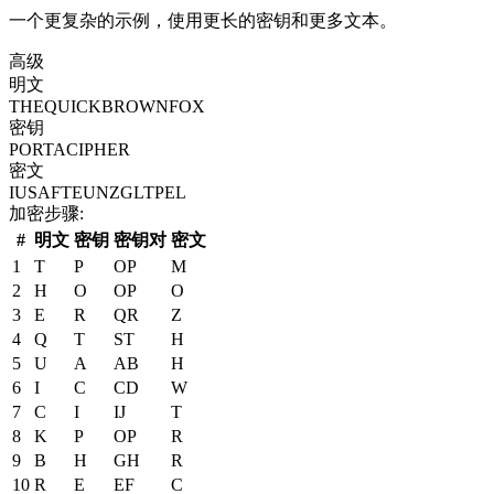
一个更复杂的示例，使用更长的密钥和更多文本。
高级
明文
THEQUICKBROWNFOX
密钥
PORTACIPHER
密文
IUSAFTEUNZGLTPEL
加密步骤
:
#
明文
密钥
密钥对
密文
1
T
P
OP
M
2
H
O
OP
O
3
E
R
QR
Z
4
Q
T
ST
H
5
U
A
AB
H
6
I
C
CD
W
7
C
I
IJ
T
8
K
P
OP
R
9
B
H
GH
R
10
R
E
EF
C