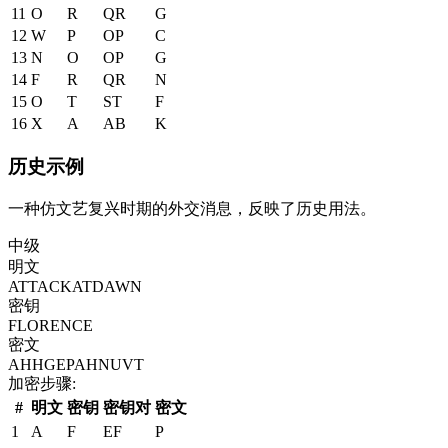
11
O
R
QR
G
12
W
P
OP
C
13
N
O
OP
G
14
F
R
QR
N
15
O
T
ST
F
16
X
A
AB
K
历史示例
一种仿文艺复兴时期的外交消息，反映了历史用法。
中级
明文
ATTACKATDAWN
密钥
FLORENCE
密文
AHHGEPAHNUVT
加密步骤
:
#
明文
密钥
密钥对
密文
1
A
F
EF
P