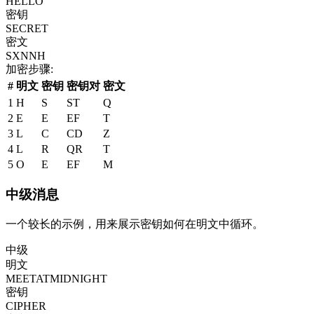
HELLO
密钥
SECRET
密文
SXNNH
加密步骤
:
#
明文
密钥
密钥对
密文
1
H
S
ST
Q
2
E
E
EF
T
3
L
C
CD
Z
4
L
R
QR
T
5
O
E
EF
M
中级消息
一个较长的示例，用来展示密钥如何在明文中循环。
中级
明文
MEETATMIDNIGHT
密钥
CIPHER