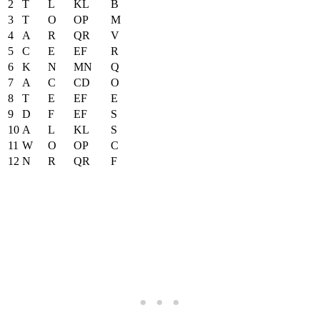
2
T
L
KL
B
3
T
O
OP
M
4
A
R
QR
V
5
C
E
EF
R
6
K
N
MN
Q
7
A
C
CD
O
8
T
E
EF
E
9
D
F
EF
S
10
A
L
KL
S
11
W
O
OP
C
12
N
R
QR
F