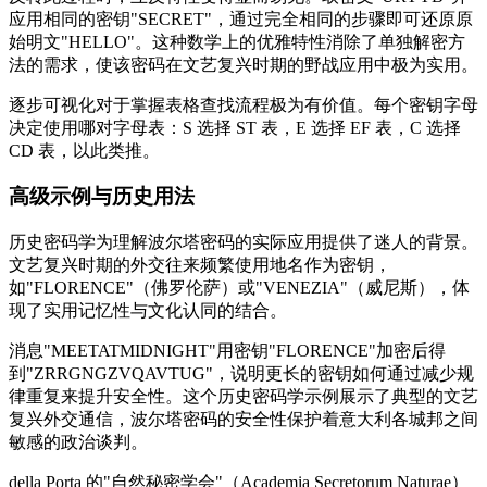
应用相同的密钥"SECRET"，通过完全相同的步骤即可还原原
始明文"HELLO"。这种数学上的优雅特性消除了单独解密方
法的需求，使该密码在文艺复兴时期的野战应用中极为实用。
逐步可视化对于掌握表格查找流程极为有价值。每个密钥字母
决定使用哪对字母表：S 选择 ST 表，E 选择 EF 表，C 选择
CD 表，以此类推。
高级示例与历史用法
历史密码学为理解波尔塔密码的实际应用提供了迷人的背景。
文艺复兴时期的外交往来频繁使用地名作为密钥，
如"FLORENCE"（佛罗伦萨）或"VENEZIA"（威尼斯），体
现了实用记忆性与文化认同的结合。
消息"MEETATMIDNIGHT"用密钥"FLORENCE"加密后得
到"ZRRGNGZVQAVTUG"，说明更长的密钥如何通过减少规
律重复来提升安全性。这个历史密码学示例展示了典型的文艺
复兴外交通信，波尔塔密码的安全性保护着意大利各城邦之间
敏感的政治谈判。
della Porta 的"自然秘密学会"（Academia Secretorum Naturae）