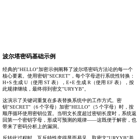
波尔塔密码基础示例
经典的"HELLO"加密示例阐释了波尔塔密码方法论的每一个
核心要素。使用密钥"SECRET"，每个字母进行系统性转换：
H+S 生成 U（使用 ST 表），E+E 生成 R（使用 EF 表），按
此规律继续，最终得到密文"URYYB"。
这演示了关键词重复在多表替换系统中的工作方式。密
钥"SECRET"（6 个字母）加密"HELLO"（5 个字母）时，按
顺序循环使用密钥位置。当明文长度超过密钥长度时，系统返
回第一个密钥字母，形成可预测的规律——这既便于解密，也
带来了密码分析上的漏洞。
反转此过程时，互反特性变得显而易见。取密文"URYYB"并