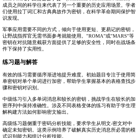
成员之间的科学往来代表了另一个重要的历史应用场景。学者
们使用拉丁词汇和古典典故作为密钥，在科学革命期间保护智
识发现。
军事应用需要不同的方式，倾向于使用更短、更易记的密钥，
让野战指挥官无需书面参考就能使用。"ROMA"或"MARS"等
密钥在对抗随意截获方面提供了足够的安全性，同时在战场条
件下保持了实用性。
练习题与解答
有效的练习需要循序渐进地提升难度。初始题目专注于使用简
单密钥对单个单词进行加密，帮助学生掌握基本的表格查找步
骤和密钥对识别。
中级练习引入多单词消息和较长的密钥，挑战学生在较长的加
密序列中保持准确性。涉及不同表格变体的练习有助于学生理
解构建方法如何影响密文输出。
高级练习题侧重于密码分析技能，要求学生从明文-密文对中
确定未知密钥。这类示例培养了破解真实历史消息所必需的模
式识别能力和统计分析技能。