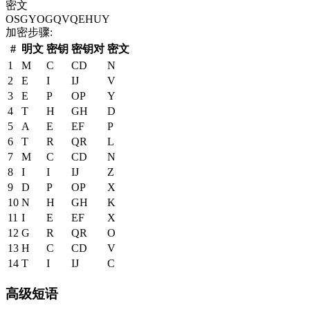
密文
OSGYOGQVQEHUY
加密步骤
:
#
明文
密钥
密钥对
密文
1
M
C
CD
N
2
E
I
IJ
V
3
E
P
OP
Y
4
T
H
GH
D
5
A
E
EF
P
6
T
R
QR
L
7
M
C
CD
N
8
I
I
IJ
Z
9
D
P
OP
X
10
N
H
GH
K
11
I
E
EF
X
12
G
R
QR
O
13
H
C
CD
V
14
T
I
IJ
C
高级短语