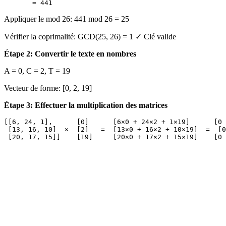
Appliquer le mod 26: 441 mod 26 = 25
Vérifier la coprimalité: GCD(25, 26) = 1 ✓ Clé valide
Étape 2: Convertir le texte en nombres
A = 0, C = 2, T = 19
Vecteur de forme: [0, 2, 19]
Étape 3: Effectuer la multiplication des matrices
[[6, 24, 1],      [0]      [6×0 + 24×2 + 1×19]      [0 
 [13, 16, 10]  ×  [2]   =  [13×0 + 16×2 + 10×19]  =  [0