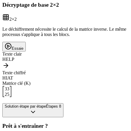
Décryptage de base 2×2
2
×
2
Le déchiffrement nécessite le calcul de la matrice inverse. Le même
processus s'applique à tous les blocs.
Essaie
Texte clair
HELP
Texte chiffré
HIAT
Matrice clé (K)
⎡
3
3
⎤
⎣
2
5
⎦
Solution étape par étape
Étapes 8
Prêt à s'entraîner ?