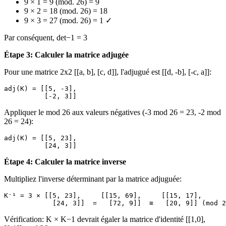
9 × 1 = 9 (mod. 26) = 9
9 × 2 = 18 (mod. 26) = 18
9 × 3 = 27 (mod. 26) = 1 ✓
Par conséquent, det−1 = 3
Étape 3: Calculer la matrice adjugée
Pour une matrice 2x2 [[a, b], [c, d]], l'adjugué est [[d, -b], [-c, a]]:
adj(K) = [[5, -3],

Appliquer le mod 26 aux valeurs négatives (-3 mod 26 = 23, -2 mod
26 = 24):
adj(K) = [[5, 23],

Étape 4: Calculer la matrice inverse
Multipliez l'inverse déterminant par la matrice adjuguée:
K⁻¹ = 3 × [[5, 23],     [[15, 69],     [[15, 17],

Vérification: K × K−1 devrait égaler la matrice d'identité [[1,0],