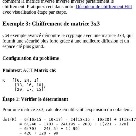
comment la matrice inverse inverse inverse parfaitement le
chiffrement. Pratiquez ceci dans notre
Décodeur de chiffrement Hill
avec visualisation étape par étape.
Exemple 3: Chiffrement de matrice 3x3
Cet exemple avancé démontre le cryptage avec une matrice 3x3, qui
fournit une sécurité plus forte grâce à une meilleure diffusion et un
espace clé plus grand.
Configuration du problème
Plaintext
: ACT
Matrix clé
:
K = [[6, 24, 1],

     [13, 16, 10],

Étape 1: Vérifier le déterminant
Pour une matrice 3x3, calculez en utilisant l'expansion du cofacteur:
det(K) = 6(16×15 - 10×17) - 24(13×15 - 10×20) + 1(13×17
       = 6(240 - 170) - 24(195 - 200) + 1(221 - 320)

       = 6(70) - 24(-5) + 1(-99)

       = 420 + 120 - 99
