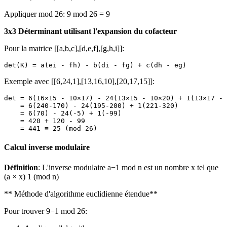
Appliquer mod 26: 9 mod 26 = 9
3x3 Déterminant utilisant l'expansion du cofacteur
Pour la matrice [[a,b,c],[d,e,f],[g,h,i]]:
Exemple avec [[6,24,1],[13,16,10],[20,17,15]]:
det = 6(16×15 - 10×17) - 24(13×15 - 10×20) + 1(13×17 - 
    = 6(240-170) - 24(195-200) + 1(221-320)

    = 6(70) - 24(-5) + 1(-99)

    = 420 + 120 - 99

Calcul inverse modulaire
Définition
: L'inverse modulaire a−1 mod n est un nombre x tel que
(a × x) 1 (mod n)
** Méthode d'algorithme euclidienne étendue**
Pour trouver 9−1 mod 26: