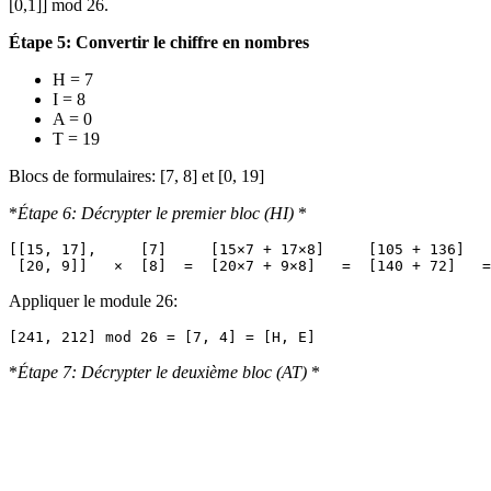
[0,1]] mod 26.
Étape 5: Convertir le chiffre en nombres
H = 7
I = 8
A = 0
T = 19
Blocs de formulaires: [7, 8] et [0, 19]
*
Étape 6: Décrypter le premier bloc (HI)
*
[[15, 17],     [7]     [15×7 + 17×8]     [105 + 136]   
Appliquer le module 26:
*
Étape 7: Décrypter le deuxième bloc (AT)
*