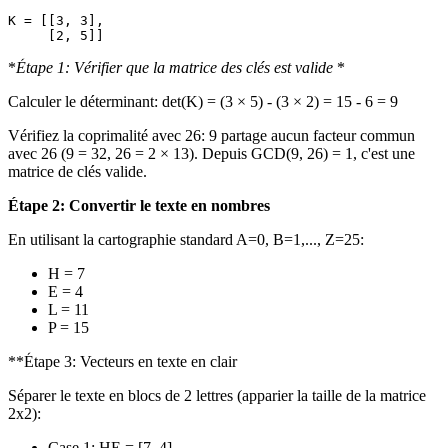
K = [[3, 3],

*
Étape 1: Vérifier que la matrice des clés est valide
*
Calculer le déterminant: det(K) = (3 × 5) - (3 × 2) = 15 - 6 = 9
Vérifiez la coprimalité avec 26: 9 partage aucun facteur commun
avec 26 (9 = 32, 26 = 2 × 13). Depuis GCD(9, 26) = 1, c'est une
matrice de clés valide.
Étape 2: Convertir le texte en nombres
En utilisant la cartographie standard A=0, B=1,..., Z=25:
H = 7
E = 4
L = 11
P = 15
**Étape 3: Vecteurs en texte en clair
Séparer le texte en blocs de 2 lettres (apparier la taille de la matrice
2x2):
Case 1: HE = [7, 4]