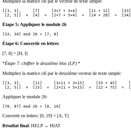
Multipliez la matrice clé par le vecteur de texte simple:
[[3, 3],     [7]     [3×7 + 3×4]     [21 + 12]     [33]

Étape 5: Appliquer le module 26
Étape 6: Convertir en lettres
[7, 8] = [H, I]
*
Étape 7: chiffrer le deuxième bloc (LP)
*
Multipliez la matrice clé par le deuxième vecteur de texte simple:
[[3, 3],     [11]     [3×11 + 3×15]     [33 + 45]     [
Appliquer le module 26:
Convertir en lettres: [0, 19] = [A, T]
Résultat final
: HELP → HIAT