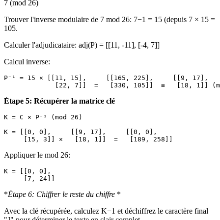
7 (mod 26)
Trouver l'inverse modulaire de 7 mod 26: 7−1 = 15 (depuis 7 × 15 =
105.
Calculer l'adjudicataire: adj(P) = [[11, -11], [-4, 7]]
Calcul inverse:
P⁻¹ = 15 × [[11, 15],     [[165, 225],     [[9, 17],

Étape 5: Récupérer la matrice clé
K = C × P⁻¹ (mod 26)

K = [[0, 0],     [[9, 17],     [[0, 0],

Appliquer le mod 26:
K = [[0, 0],

*
Étape 6: Chiffrer le reste du chiffre
*
Avec la clé récupérée, calculez K−1 et déchiffrez le caractère final
"J" pour déterminer le texte en clair complet.