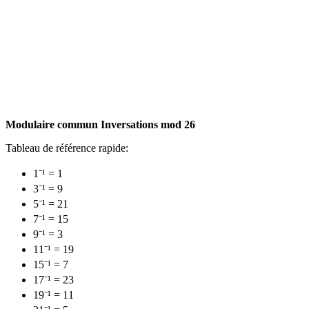
Modulaire commun Inversations mod 26
Tableau de référence rapide:
1⁻¹ = 1
3⁻¹ = 9
5⁻¹ = 21
7⁻¹ = 15
9⁻¹ = 3
11⁻¹ = 19
15⁻¹ = 7
17⁻¹ = 23
19⁻¹ = 11