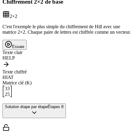
Chiffrement 2×2 de base
2
×
2
C'est l'exemple le plus simple du chiffrement de Hill avec une
matrice 2×2. Chaque paire de lettres est chiffrée comme un vecteur.
Essaie
Texte clair
HELP
Texte chiffré
HIAT
Matrice clé (K)
⎡
3
3
⎤
⎣
2
5
⎦
Solution étape par étape
Étapes 8