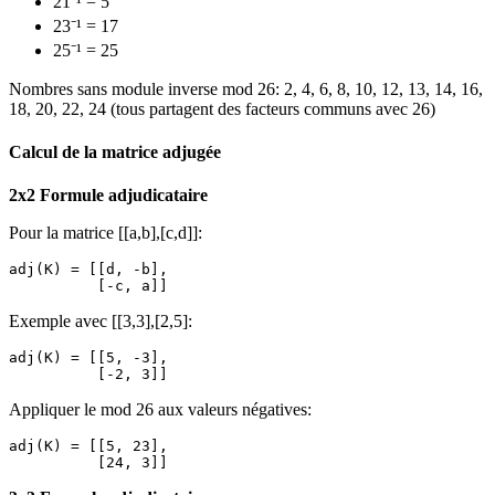
21⁻¹ = 5
23⁻¹ = 17
25⁻¹ = 25
Nombres sans module inverse mod 26: 2, 4, 6, 8, 10, 12, 13, 14, 16,
18, 20, 22, 24 (tous partagent des facteurs communs avec 26)
Calcul de la matrice adjugée
2x2 Formule adjudicataire
Pour la matrice [[a,b],[c,d]]:
adj(K) = [[d, -b],

Exemple avec [[3,3],[2,5]:
adj(K) = [[5, -3],

Appliquer le mod 26 aux valeurs négatives:
adj(K) = [[5, 23],
