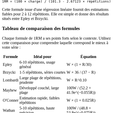
Cette formule issue d'une régression linéaire fournit des estimations
fiables pour 2 à 12 répétitions. Elle est simple et donne des résultats
situés entre Epley et Brzycki.
Tableau de comparaison des formules
Chaque formule de 1RM a ses points forts selon le contexte. Utilisez
cette comparaison pour comprendre laquelle correspond le mieux à
votre série :
Formule
Idéal pour
Équation
6-10 répétitions, usage
Epley
W × (1 + R/30)
général
Brzycki
1-5 répétitions, séries courtes
W × 36 / (37 − R)
Large plage de répétitions,
Lombardi
W × R^0.10
prudente
Développé couché, large
100W / (52.2 +
Mayhew
plage
41.9e^(−0.055R))
Estimation rapide, faibles
O'Conner
W × (1 + 0.025R)
répétitions
5-10 répétitions, haute
100W / (48.8 +
Wathan
précision
53.8e^(−0.075R))