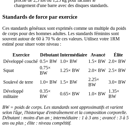
proche de 2,5 lbs ou 1,25 kg pour faciliter le
chargement d'une barre avec des disques standards.
Standards de force par exercice
Ces standards généraux sont exprimés comme un multiple du poids
de corps pour des hommes adultes. Les standards féminins sont
souvent autour de 60 à 70 % de ces valeurs. Utilisez votre 1RM
estimé pour situer votre niveau :
Exercice
Débutant
Intermédiaire
Avancé
Élite
Développé couché
0.5× BW
1.0× BW
1.5× BW
2.0× BW
0.75×
Squat
1.25× BW
2.0× BW
2.5× BW
BW
2.25×
Soulevé de terre
1.0× BW
1.5× BW
3.0× BW
BW
Développé
0.35×
1.35×
0.65× BW
1.0× BW
militaire
BW
BW
BW = poids de corps. Les standards sont approximatifs et varient
selon l'âge, l'historique d'entraînement et la composition corporelle.
Débutant : moins d'un an ; intermédiaire : 1 à 3 ans ; avancé : 3 à 5
ans ou plus ; élite : niveau compétitif.