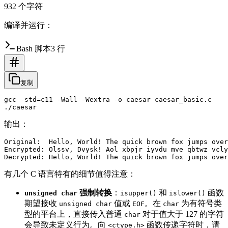
932 个字符
编译并运行：
Bash 脚本
3 行
复制
gcc -std=c11 -Wall -Wextra -o caesar caesar_basic.c

输出：
Original:  Hello, World! The quick brown fox jumps over
Encrypted: Olssv, Dvysk! Aol xbpjr iyvdu mve qbtwz vcly
有几个 C 语言特有的细节值得注意：
强制转换
：
和
函数
unsigned char
isupper()
islower()
期望接收
值或
。在
为有符号类
unsigned char
EOF
char
型的平台上，直接传入普通
对于值大于 127 的字符
char
会导致未定义行为。向
函数传递字符时，请
<ctype.h>