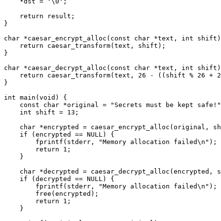
    *dst = '\0';

    return result;

}

char *caesar_encrypt_alloc(const char *text, int shift)
    return caesar_transform(text, shift);

}

char *caesar_decrypt_alloc(const char *text, int shift)
    return caesar_transform(text, 26 - ((shift % 26 + 2
}

int main(void) {

    const char *original = "Secrets must be kept safe!"
    int shift = 13;

    char *encrypted = caesar_encrypt_alloc(original, sh
    if (encrypted == NULL) {

        fprintf(stderr, "Memory allocation failed\n");

        return 1;

    }

    char *decrypted = caesar_decrypt_alloc(encrypted, s
    if (decrypted == NULL) {

        fprintf(stderr, "Memory allocation failed\n");

        free(encrypted);

        return 1;

    }
