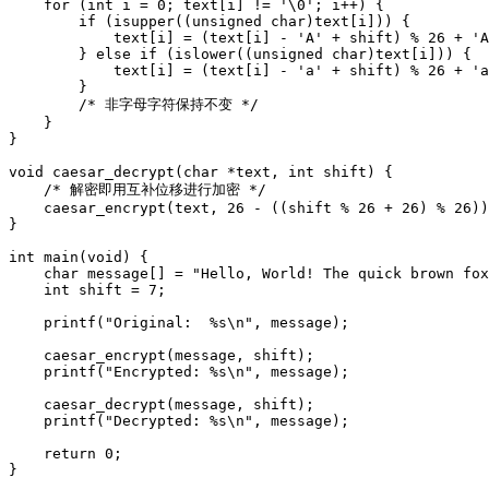
    for (int i = 0; text[i] != '\0'; i++) {

        if (isupper((unsigned char)text[i])) {

            text[i] = (text[i] - 'A' + shift) % 26 + 'A
        } else if (islower((unsigned char)text[i])) {

            text[i] = (text[i] - 'a' + shift) % 26 + 'a
        }

        /* 非字母字符保持不变 */

    }

}

void caesar_decrypt(char *text, int shift) {

    /* 解密即用互补位移进行加密 */

    caesar_encrypt(text, 26 - ((shift % 26 + 26) % 26))
}

int main(void) {

    char message[] = "Hello, World! The quick brown fox
    int shift = 7;

    printf("Original:  %s\n", message);

    caesar_encrypt(message, shift);

    printf("Encrypted: %s\n", message);

    caesar_decrypt(message, shift);

    printf("Decrypted: %s\n", message);

    return 0;
