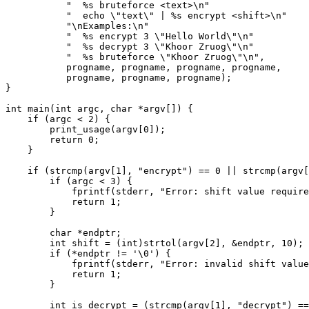
           "  %s bruteforce <text>\n"

           "  echo \"text\" | %s encrypt <shift>\n"

           "\nExamples:\n"

           "  %s encrypt 3 \"Hello World\"\n"

           "  %s decrypt 3 \"Khoor Zruog\"\n"

           "  %s bruteforce \"Khoor Zruog\"\n",

           progname, progname, progname, progname,

           progname, progname, progname);

}

int main(int argc, char *argv[]) {

    if (argc < 2) {

        print_usage(argv[0]);

        return 0;

    }

    if (strcmp(argv[1], "encrypt") == 0 || strcmp(argv[
        if (argc < 3) {

            fprintf(stderr, "Error: shift value require
            return 1;

        }

        char *endptr;

        int shift = (int)strtol(argv[2], &endptr, 10);

        if (*endptr != '\0') {

            fprintf(stderr, "Error: invalid shift value
            return 1;

        }

        int is_decrypt = (strcmp(argv[1], "decrypt") ==