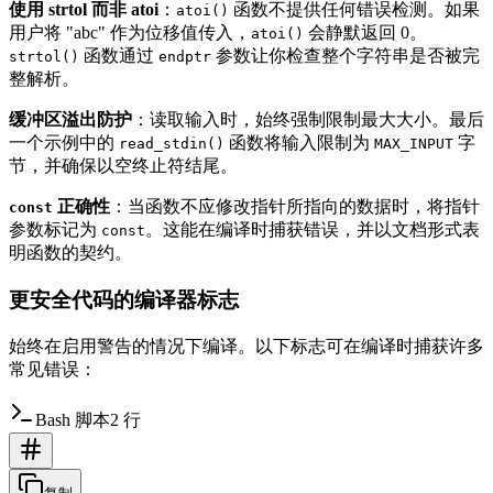
使用 strtol 而非 atoi
：
函数不提供任何错误检测。如果
atoi()
用户将 "abc" 作为位移值传入，
会静默返回 0。
atoi()
函数通过
参数让你检查整个字符串是否被完
strtol()
endptr
整解析。
缓冲区溢出防护
：读取输入时，始终强制限制最大大小。最后
一个示例中的
函数将输入限制为
字
read_stdin()
MAX_INPUT
节，并确保以空终止符结尾。
正确性
：当函数不应修改指针所指向的数据时，将指针
const
参数标记为
。这能在编译时捕获错误，并以文档形式表
const
明函数的契约。
更安全代码的编译器标志
始终在启用警告的情况下编译。以下标志可在编译时捕获许多
常见错误：
Bash 脚本
2 行