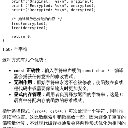
    printf("Original:  %s\n", original);

    printf("Encrypted: %s\n", encrypted);

    printf("Decrypted: %s\n", decrypted);

    /* 始终释放已分配的内存 */

    free(encrypted);

    free(decrypted);

    return 0;

1,607 个字符
这种方式有几个优势：
正确性
：输入字符串声明为
，编译
const
const char *
器会捕获任何意外的修改尝试。
无副作用
：原始字符串永远不会被修改，使函数在多线
程代码中或需要保留输入时更加安全。
显式内存管理
：调用者负责释放返回的字符串，这是 C
语言中分配内存的函数的标准模式。
指针递增模式（
）每次处理一个字符，同时推
src++; dst++;
进读写位置。这比数组索引稍微高效一些，因为避免了重复的
偏移量计算，不过现代编译器通常会将两种形式优化为相同的