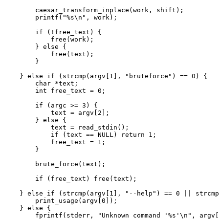
        caesar_transform_inplace(work, shift);

        printf("%s\n", work);

        if (!free_text) {

            free(work);

        } else {

            free(text);

        }

    } else if (strcmp(argv[1], "bruteforce") == 0) {

        char *text;

        int free_text = 0;

        if (argc >= 3) {

            text = argv[2];

        } else {

            text = read_stdin();

            if (text == NULL) return 1;

            free_text = 1;

        }

        brute_force(text);

        if (free_text) free(text);

    } else if (strcmp(argv[1], "--help") == 0 || strcmp
        print_usage(argv[0]);

    } else {

        fprintf(stderr, "Unknown command '%s'\n", argv[