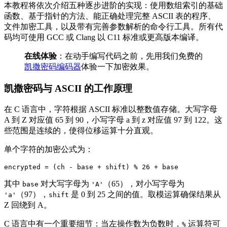
本教程将依次介绍五种逐步进阶的实现：使用数组索引的基础
函数、基于指针的方法、能正确处理完整 ASCII 表的程序、
文件加密工具，以及带有完善参数解析的命令行工具。所有代
码均可使用 GCC 或 Clang 以 C11 标准或更高版本编译。
在线体验
：在动手编写代码之前，先用我们免费的
凯撒密码编码器
体验一下加密效果。
凯撒密码与 ASCII 的工作原理
在 C 语言中，字符根据 ASCII 标准以整数值存储。大写字母
A 到 Z 对应值 65 到 90，小写字母 a 到 z 对应值 97 到 122。这
些范围是连续的，使得位移运算十分直观。
单个字符的加密公式为：
其中
对大写字母为
（65），对小写字母为
base
'A'
（97），
是 0 到 25 之间的值。取模运算确保结果从
'a'
shift
Z 回绕到 A。
C 语言中有一个重要细节：当左操作数为负数时，
运算符可
%