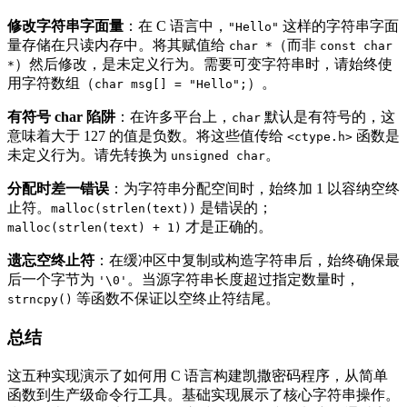
修改字符串字面量
：在 C 语言中，
这样的字符串字面
"Hello"
量存储在只读内存中。将其赋值给
（而非
char *
const char
）然后修改，是未定义行为。需要可变字符串时，请始终使
*
用字符数组（
）。
char msg[] = "Hello";
有符号 char 陷阱
：在许多平台上，
默认是有符号的，这
char
意味着大于 127 的值是负数。将这些值传给
函数是
<ctype.h>
未定义行为。请先转换为
。
unsigned char
分配时差一错误
：为字符串分配空间时，始终加 1 以容纳空终
止符。
是错误的；
malloc(strlen(text))
才是正确的。
malloc(strlen(text) + 1)
遗忘空终止符
：在缓冲区中复制或构造字符串后，始终确保最
后一个字节为
。当源字符串长度超过指定数量时，
'\0'
等函数不保证以空终止符结尾。
strncpy()
总结
这五种实现演示了如何用 C 语言构建凯撒密码程序，从简单
函数到生产级命令行工具。基础实现展示了核心字符串操作。