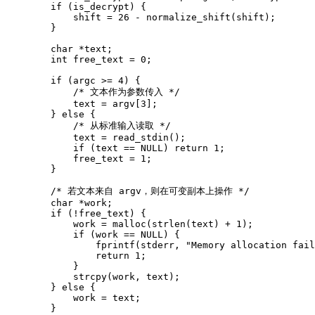
        if (is_decrypt) {

            shift = 26 - normalize_shift(shift);

        }

        char *text;

        int free_text = 0;

        if (argc >= 4) {

            /* 文本作为参数传入 */

            text = argv[3];

        } else {

            /* 从标准输入读取 */

            text = read_stdin();

            if (text == NULL) return 1;

            free_text = 1;

        }

        /* 若文本来自 argv，则在可变副本上操作 */

        char *work;

        if (!free_text) {

            work = malloc(strlen(text) + 1);

            if (work == NULL) {

                fprintf(stderr, "Memory allocation fail
                return 1;

            }

            strcpy(work, text);

        } else {

            work = text;

        }
