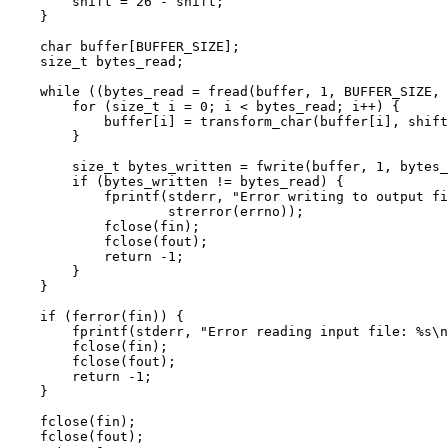
        shift = 26 - shift;

    }

    char buffer[BUFFER_SIZE];

    size_t bytes_read;

    while ((bytes_read = fread(buffer, 1, BUFFER_SIZE, 
        for (size_t i = 0; i < bytes_read; i++) {

            buffer[i] = transform_char(buffer[i], shift
        }

        size_t bytes_written = fwrite(buffer, 1, bytes_
        if (bytes_written != bytes_read) {

            fprintf(stderr, "Error writing to output fi
                    strerror(errno));

            fclose(fin);

            fclose(fout);

            return -1;

        }

    }

    if (ferror(fin)) {

        fprintf(stderr, "Error reading input file: %s\n
        fclose(fin);

        fclose(fout);

        return -1;

    }

    fclose(fin);

    fclose(fout);
