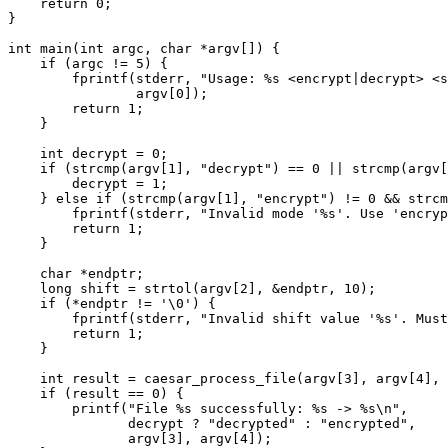
    return 0;

}

int main(int argc, char *argv[]) {

    if (argc != 5) {

        fprintf(stderr, "Usage: %s <encrypt|decrypt> <s
                argv[0]);

        return 1;

    }

    int decrypt = 0;

    if (strcmp(argv[1], "decrypt") == 0 || strcmp(argv[
        decrypt = 1;

    } else if (strcmp(argv[1], "encrypt") != 0 && strcm
        fprintf(stderr, "Invalid mode '%s'. Use 'encryp
        return 1;

    }

    char *endptr;

    long shift = strtol(argv[2], &endptr, 10);

    if (*endptr != '\0') {

        fprintf(stderr, "Invalid shift value '%s'. Must
        return 1;

    }

    int result = caesar_process_file(argv[3], argv[4], 
    if (result == 0) {

        printf("File %s successfully: %s -> %s\n",

               decrypt ? "decrypted" : "encrypted",

               argv[3], argv[4]);
