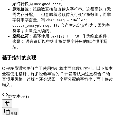
始终转换为
。
unsigned char
原地修改
：该函数直接修改输入字符串。这很高效（无
需内存分配），但意味着必须传入可变字符数组，而非
字符串字面量。写
char *msg = "Hello";
会产生未定义行为，因为字
caesar_encrypt(msg, 3);
符串字面量是只读的。
空终止符
：循环使用
作为终止条件，
text[i] != '\0'
这是 C 语言遍历以空终止符结尾字符串的标准惯用写
法。
基于指针的实现
C 程序员通常更倾向于使用指针算术而非数组索引。以下版本
全程使用指针，许多经验丰富的 C 开发者认为这更符合 C 语
言惯用风格。该版本还会返回一个新分配的字符串，而非修改
输入。
纯文本
69 行
复制