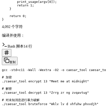
        print_usage(argv[0]);

        return 1;

    }

    return 0;

4,092 个字符
编译并使用：
Bash 脚本
14 行
复制
gcc -std=c11 -Wall -Wextra -O2 -o caesar_tool caesar_to
# 加密

./caesar_tool encrypt 13 "Meet me at midnight"

# 解密

./caesar_tool decrypt 13 "Zrrg zr ng zvqavtug"

# 对未知消息进行暴力破解

./caesar_tool bruteforce "Wklv lv d vhfuhw phvvdjh"
