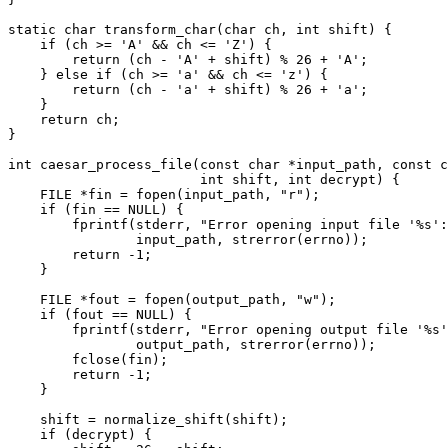
static char transform_char(char ch, int shift) {

    if (ch >= 'A' && ch <= 'Z') {

        return (ch - 'A' + shift) % 26 + 'A';

    } else if (ch >= 'a' && ch <= 'z') {

        return (ch - 'a' + shift) % 26 + 'a';

    }

    return ch;

}

int caesar_process_file(const char *input_path, const c
                        int shift, int decrypt) {

    FILE *fin = fopen(input_path, "r");

    if (fin == NULL) {

        fprintf(stderr, "Error opening input file '%s':
                input_path, strerror(errno));

        return -1;

    }

    FILE *fout = fopen(output_path, "w");

    if (fout == NULL) {

        fprintf(stderr, "Error opening output file '%s'
                output_path, strerror(errno));

        fclose(fin);

        return -1;

    }

    shift = normalize_shift(shift);

    if (decrypt) {
