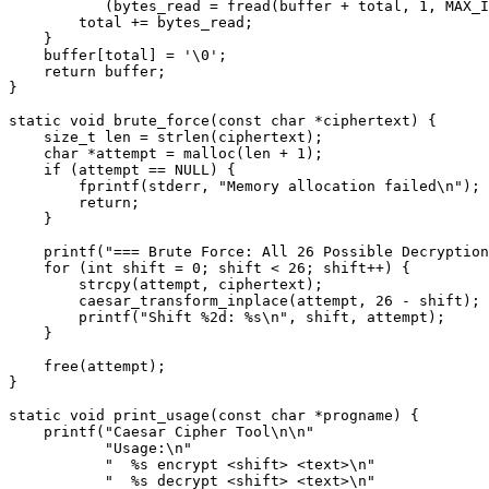
           (bytes_read = fread(buffer + total, 1, MAX_I
        total += bytes_read;

    }

    buffer[total] = '\0';

    return buffer;

}

static void brute_force(const char *ciphertext) {

    size_t len = strlen(ciphertext);

    char *attempt = malloc(len + 1);

    if (attempt == NULL) {

        fprintf(stderr, "Memory allocation failed\n");

        return;

    }

    printf("=== Brute Force: All 26 Possible Decryption
    for (int shift = 0; shift < 26; shift++) {

        strcpy(attempt, ciphertext);

        caesar_transform_inplace(attempt, 26 - shift);

        printf("Shift %2d: %s\n", shift, attempt);

    }

    free(attempt);

}

static void print_usage(const char *progname) {

    printf("Caesar Cipher Tool\n\n"

           "Usage:\n"

           "  %s encrypt <shift> <text>\n"

           "  %s decrypt <shift> <text>\n"
