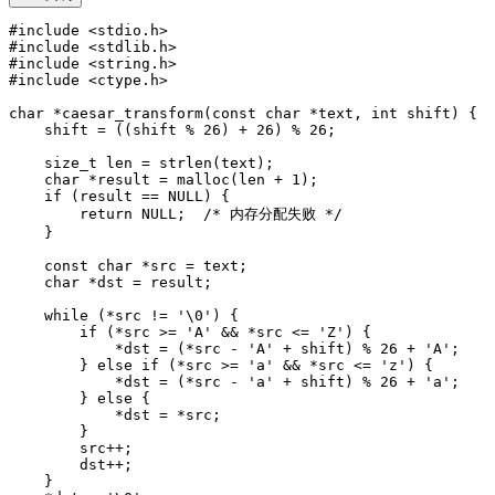
#include <stdio.h>

#include <stdlib.h>

#include <string.h>

#include <ctype.h>

char *caesar_transform(const char *text, int shift) {

    shift = ((shift % 26) + 26) % 26;

    size_t len = strlen(text);

    char *result = malloc(len + 1);

    if (result == NULL) {

        return NULL;  /* 内存分配失败 */

    }

    const char *src = text;

    char *dst = result;

    while (*src != '\0') {

        if (*src >= 'A' && *src <= 'Z') {

            *dst = (*src - 'A' + shift) % 26 + 'A';

        } else if (*src >= 'a' && *src <= 'z') {

            *dst = (*src - 'a' + shift) % 26 + 'a';

        } else {

            *dst = *src;

        }

        src++;

        dst++;

    }
