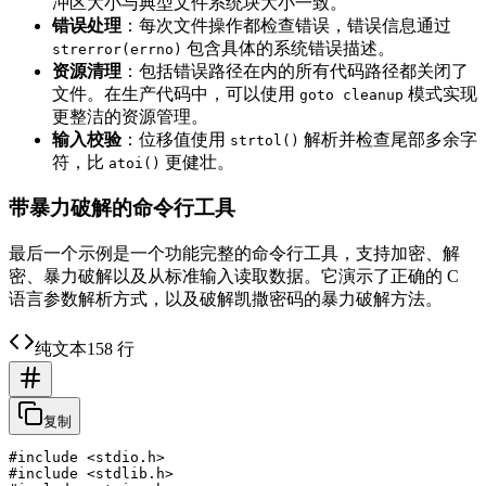
冲区大小与典型文件系统块大小一致。
错误处理
：每次文件操作都检查错误，错误信息通过
包含具体的系统错误描述。
strerror(errno)
资源清理
：包括错误路径在内的所有代码路径都关闭了
文件。在生产代码中，可以使用
模式实现
goto cleanup
更整洁的资源管理。
输入校验
：位移值使用
解析并检查尾部多余字
strtol()
符，比
更健壮。
atoi()
带暴力破解的命令行工具
最后一个示例是一个功能完整的命令行工具，支持加密、解
密、暴力破解以及从标准输入读取数据。它演示了正确的 C
语言参数解析方式，以及破解凯撒密码的暴力破解方法。
纯文本
158 行
复制
#include <stdio.h>

#include <stdlib.h>
