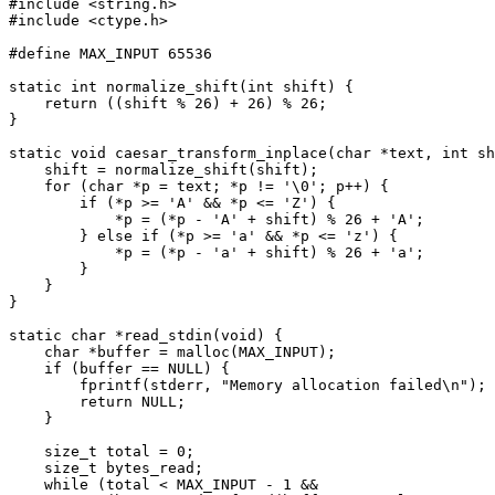
#include <string.h>

#include <ctype.h>

#define MAX_INPUT 65536

static int normalize_shift(int shift) {

    return ((shift % 26) + 26) % 26;

}

static void caesar_transform_inplace(char *text, int sh
    shift = normalize_shift(shift);

    for (char *p = text; *p != '\0'; p++) {

        if (*p >= 'A' && *p <= 'Z') {

            *p = (*p - 'A' + shift) % 26 + 'A';

        } else if (*p >= 'a' && *p <= 'z') {

            *p = (*p - 'a' + shift) % 26 + 'a';

        }

    }

}

static char *read_stdin(void) {

    char *buffer = malloc(MAX_INPUT);

    if (buffer == NULL) {

        fprintf(stderr, "Memory allocation failed\n");

        return NULL;

    }

    size_t total = 0;

    size_t bytes_read;

    while (total < MAX_INPUT - 1 &&
