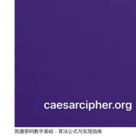
凯撒密码数学基础：算法公式与实现指南