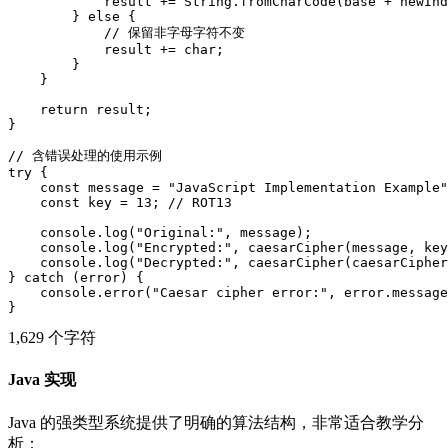
            result += String.fromCharCode(base + newInd
        } else {

            // 保留非字母字符不变

            result += char;

        }

    }

    return result;

}

// 含错误处理的使用示例

try {

    const message = "JavaScript Implementation Example"
    const key = 13; // ROT13

    console.log("Original:", message);

    console.log("Encrypted:", caesarCipher(message, key
    console.log("Decrypted:", caesarCipher(caesarCipher
} catch (error) {

    console.error("Caesar cipher error:", error.message
1,629 个字符
Java 实现
Java 的强类型系统提供了明确的算法结构，非常适合教学分
析：