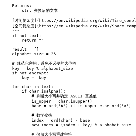
    Returns:

        str: 变换后的文本

    [时间复杂度](https://en.wikipedia.org/wiki/Time_comple
    [空间复杂度](https://en.wikipedia.org/wiki/Space_co
    """

    if not text:

        return ""

    result = []

    alphabet_size = 26

    # 规范化密钥，避免不必要的大位移

    key = key % alphabet_size

    if not encrypt:

        key = -key

    for char in text:

        if char.isalpha():

            # 判断大小写并确定 ASCII 基准值

            is_upper = char.isupper()

            base = ord('A') if is_upper else ord('a')

            # 数学变换

            index = ord(char) - base

            new_index = (index + key) % alphabet_size

            # 保留大小写重建字符
