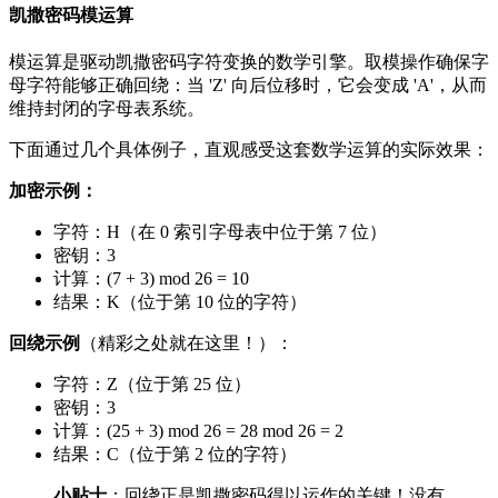
凯撒密码模运算
模运算是驱动凯撒密码字符变换的数学引擎。取模操作确保字
母字符能够正确回绕：当 'Z' 向后位移时，它会变成 'A'，从而
维持封闭的字母表系统。
下面通过几个具体例子，直观感受这套数学运算的实际效果：
加密示例：
字符：H（在 0 索引字母表中位于第 7 位）
密钥：3
计算：(7 + 3) mod 26 = 10
结果：K（位于第 10 位的字符）
回绕示例
（精彩之处就在这里！）：
字符：Z（位于第 25 位）
密钥：3
计算：(25 + 3) mod 26 = 28 mod 26 = 2
结果：C（位于第 2 位的字符）
小贴士
：回绕正是凯撒密码得以运作的关键！没有