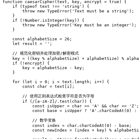
function caesarCipher(text, key, encrypt = true) {

    if (typeof text !== 'string') {

        throw new TypeError('Text must be a string');

    }

    if (!Number.isInteger(key)) {

        throw new TypeError('Key must be an integer');

    }

    const alphabetSize = 26;

    let result = '';

    // 规范化密钥并处理加密/解密模式

    key = ((key % alphabetSize) + alphabetSize) % alpha
    if (!encrypt) {

        key = alphabetSize - key;

    }

    for (let i = 0; i < text.length; i++) {

        const char = text[i];

        // 使用正则表达式检查字符是否为字母

        if (/[a-zA-Z]/.test(char)) {

            const isUpper = char >= 'A' && char <= 'Z';

            const base = isUpper ? 'A'.charCodeAt(0) : 
            // 数学变换

            const index = char.charCodeAt(0) - base;

            const newIndex = (index + key) % alphabetSi