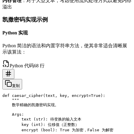
内存管理
：对于大型文本，考虑使用流式处理方式以避免内存
溢出
凯撒密码实现示例
Python 实现
Python 简洁的语法和内置字符串方法，使其非常适合清晰展
示该算法：
Python 代码
68 行
复制
def caesar_cipher(text, key, encrypt=True):

    """

    数学精确的凯撒密码实现。

    Args:

        text (str): 待变换的输入文本

        key (int): 位移值（正整数）

        encrypt (bool): True 为加密，False 为解密
