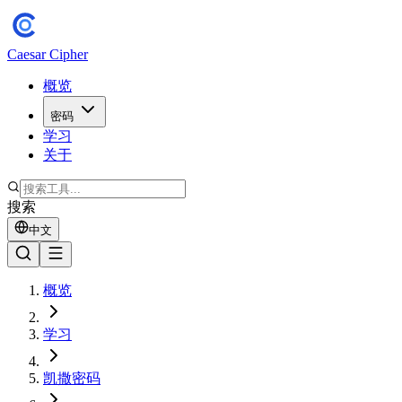
Caesar Cipher
概览
密码
学习
关于
搜索
中文
概览
学习
凯撒密码