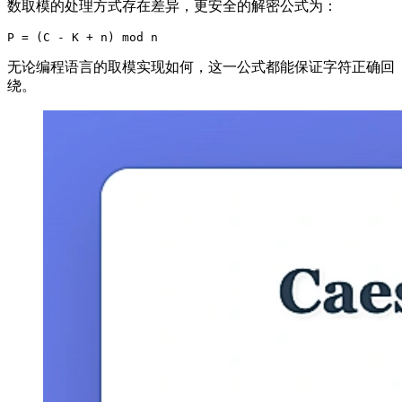
数取模的处理方式存在差异，更安全的解密公式为：
无论编程语言的取模实现如何，这一公式都能保证字符正确回
绕。