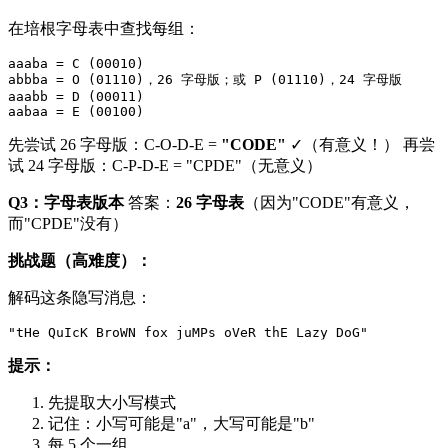
在培根字母表中查找每组：
aaaba = C (00010)

abbba = O (01110)，26 字母版；或 P (01110)，24 字母版

aaabb = D (00011)

先尝试 26 字母版：C-O-D-E =
"CODE"
✓（有意义！） 再尝
试 24 字母版：C-P-D-E = "CPDE"（无意义）
Q3：字母表版本
答案：
26 字母表
（因为"CODE"有意义，
而"CPDE"没有）
挑战题（高难度）：
解码这条隐写消息：
提示：
先提取大小写模式
记住：小写可能是"a"，大写可能是"b"
每 5 个一组