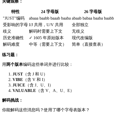
关键观察：
特性
24 字母版
26 字母版
"JUST"编码
abaaa baabb baaab baaba
abaab babaa baaba baabb
受影响的字母
I/J 共用，U/V 共用
全部独立
歧义
解码时需要上下文
无歧义
历史准确性
✓ 1605 年原始版本
现代改编版
解码难度
中等（需要上下文）
简单（直接查表）
练习题：
用
两个版本
编码这些单词并进行比较：
JUST
（含 J 和 U）
VIBE
（含 V 和 I）
JUICE
（含 J、U、I）
VALUABLE
（含 V、A、U、E）
解码挑战：
你能解码这些消息吗？使用了哪个字母表版本？