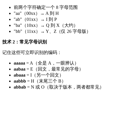
前两个字符确定一个 8 字母范围
"aa"（00xx）→ A 到 H
"ab"（01xx）→ I 到 P
"ba"（10xx）→ Q 到 X（大约）
"bb"（11xx）→ Y、Z（仅 26 字母版）
技术 2：常见字母识别
记住这些可立即识别的编码：
aaaaa
= A（全是 A，一眼辨认）
aabaa
= E（回文，最常见的字母）
abaaa
= I（另一个回文）
aabbb
= H（末尾三个 B）
abbab
= N 或 O（取决于版本，两者都常见）