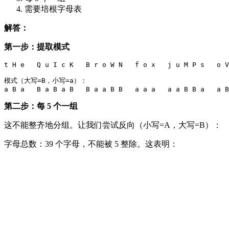
需要培根字母表
解答：
第一步：提取模式
t H e   Q u I c K   B r o W N   f o x   j u M P s   o V
模式（大写=B，小写=a）：

第二步：每 5 个一组
这不能整齐地分组。让我们尝试反向（小写=A，大写=B）：
字母总数：39 个字母，不能被 5 整除。这表明：