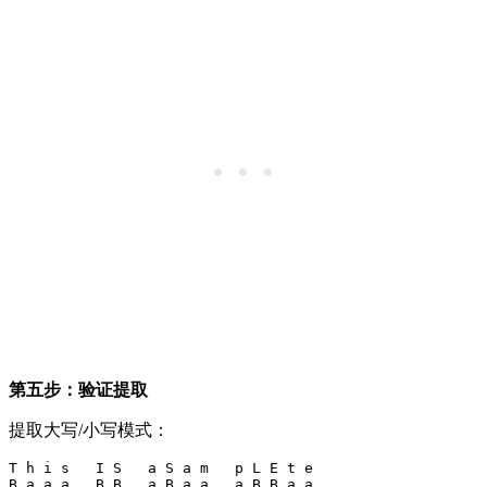
第五步：验证提取
提取大写/小写模式：
T h i s   I S   a S a m   p L E t e

B a a a   B B   a B a a   a B B a a
