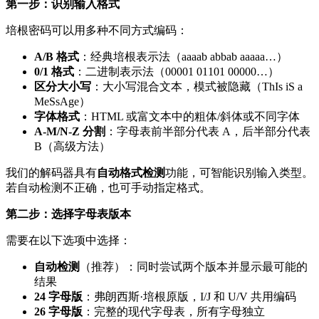
第一步：识别输入格式
培根密码可以用多种不同方式编码：
A/B 格式
：经典培根表示法（aaaab abbab aaaaa…）
0/1 格式
：二进制表示法（00001 01101 00000…）
区分大小写
：大小写混合文本，模式被隐藏（ThIs iS a
MeSsAge）
字体格式
：HTML 或富文本中的粗体/斜体或不同字体
A-M/N-Z 分割
：字母表前半部分代表 A，后半部分代表
B（高级方法）
我们的解码器具有
自动格式检测
功能，可智能识别输入类型。
若自动检测不正确，也可手动指定格式。
第二步：选择字母表版本
需要在以下选项中选择：
自动检测
（推荐）：同时尝试两个版本并显示最可能的
结果
24 字母版
：弗朗西斯·培根原版，I/J 和 U/V 共用编码
26 字母版
：完整的现代字母表，所有字母独立