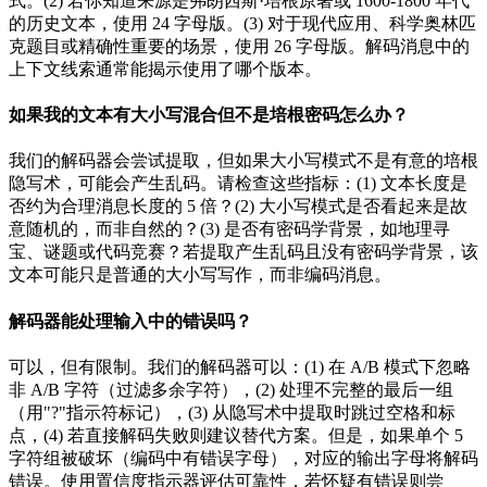
式。(2) 若你知道来源是弗朗西斯·培根原著或 1600-1800 年代
的历史文本，使用 24 字母版。(3) 对于现代应用、科学奥林匹
克题目或精确性重要的场景，使用 26 字母版。解码消息中的
上下文线索通常能揭示使用了哪个版本。
如果我的文本有大小写混合但不是培根密码怎么办？
我们的解码器会尝试提取，但如果大小写模式不是有意的培根
隐写术，可能会产生乱码。请检查这些指标：(1) 文本长度是
否约为合理消息长度的 5 倍？(2) 大小写模式是否看起来是故
意随机的，而非自然的？(3) 是否有密码学背景，如地理寻
宝、谜题或代码竞赛？若提取产生乱码且没有密码学背景，该
文本可能只是普通的大小写写作，而非编码消息。
解码器能处理输入中的错误吗？
可以，但有限制。我们的解码器可以：(1) 在 A/B 模式下忽略
非 A/B 字符（过滤多余字符），(2) 处理不完整的最后一组
（用"?"指示符标记），(3) 从隐写术中提取时跳过空格和标
点，(4) 若直接解码失败则建议替代方案。但是，如果单个 5
字符组被破坏（编码中有错误字母），对应的输出字母将解码
错误。使用置信度指示器评估可靠性，若怀疑有错误则尝