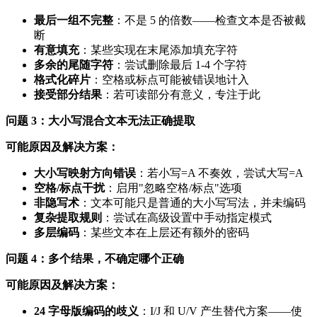
最后一组不完整
：不是 5 的倍数——检查文本是否被截
断
有意填充
：某些实现在末尾添加填充字符
多余的尾随字符
：尝试删除最后 1-4 个字符
格式化碎片
：空格或标点可能被错误地计入
接受部分结果
：若可读部分有意义，专注于此
问题 3：大小写混合文本无法正确提取
可能原因及解决方案：
大小写映射方向错误
：若小写=A 不奏效，尝试大写=A
空格/标点干扰
：启用"忽略空格/标点"选项
非隐写术
：文本可能只是普通的大小写写法，并未编码
复杂提取规则
：尝试在高级设置中手动指定模式
多层编码
：某些文本在上层还有额外的密码
问题 4：多个结果，不确定哪个正确
可能原因及解决方案：
24 字母版编码的歧义
：I/J 和 U/V 产生替代方案——使