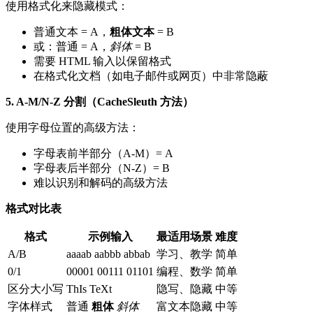
使用格式化来隐藏模式：
普通文本 = A，
粗体文本
= B
或：普通 = A，
斜体
= B
需要 HTML 输入以保留格式
在格式化文档（如电子邮件或网页）中非常隐蔽
5. A-M/N-Z 分割（CacheSleuth 方法）
使用字母位置的高级方法：
字母表前半部分（A-M）= A
字母表后半部分（N-Z）= B
难以识别和解码的高级方法
格式对比表
格式
示例输入
最适用场景
难度
A/B
aaaab aabbb abbab
学习、教学
简单
0/1
00001 00111 01101
编程、数学
简单
区分大小写
ThIs TeXt
隐写、隐藏
中等
字体样式
普通
粗体
斜体
富文本隐藏
中等