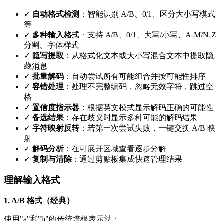
✓
自动格式检测
：智能识别 A/B、0/1、区分大小写模式
等
✓
多种输入格式
：支持 A/B、0/1、大写/小写、A-M/N-Z
分割、字体样式
✓
隐写提取
：从格式化文本或大小写混合文本中提取隐
藏消息
✓
批量解码
：自动尝试所有可能组合并按可能性排序
✓
容错处理
：处理不完整编码，忽略无效字符，跳过空
格
✓
置信度指示器
：根据英文模式显示解码正确的可能性
✓
备选结果
：存在歧义时显示多种可能的解码结果
✓
字符映射反转
：若第一次尝试失败，一键交换 A/B 映
射
✓
解码分析
：在可展开区域查看逐步分解
✓
复制与清除
：通过剪贴板集成快速管理结果
理解输入格式
1. A/B 格式（经典）
使用"a"和"b"的传统培根表示法：