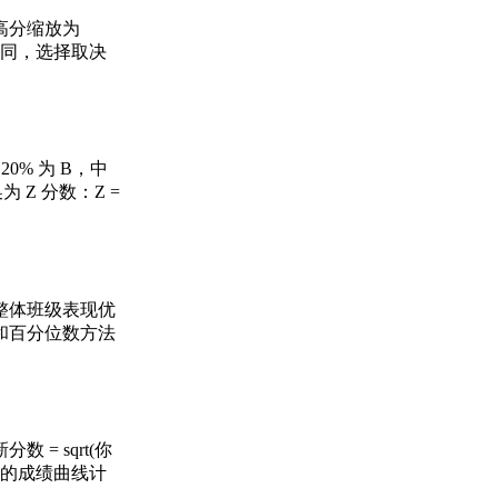
高分缩放为
不同，选择取决
% 为 B，中
 Z 分数：Z =
整体班级表现优
和百分位数方法
= sqrt(你
上方的成绩曲线计