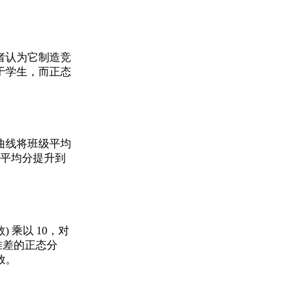
者认为它制造竞
于学生，而正态
分曲线将班级平均
的平均分提升到
 乘以 10，对
准差的正态分
放。