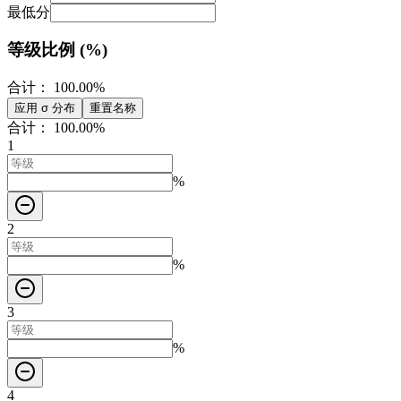
最低分
等级比例 (%)
合计：
100.00
%
应用 σ 分布
重置名称
合计：
100.00
%
1
%
2
%
3
%
4