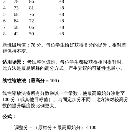
3
78
86
+8
4
73
81
+8
5
68
76
+8
6
64
72
+8
7
58
66
+8
8
42
50
+8
新班级均值：78 分。每位学生恰好获得 8 分的提升，相对差
距保持不变。
适用场景：
考试整体偏难、每位学生都应获得相同提升时。
此方法是最易解释的调分方式，产生异议的可能性也最小。
线性缩放法（最高分 = 100）
线性缩放法将所有分数乘以一个常数，使最高原始分映射至
100 分（或其他目标值）。与固定加分不同，此方法对较高分
数的提升幅度按比例更大。
公式：
调整分 = （原始分 ÷ 最高原始分）× 100