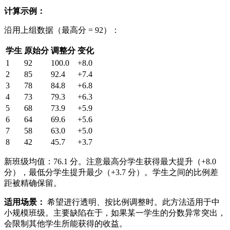
计算示例：
沿用上组数据（最高分 = 92）：
学生
原始分
调整分
变化
1
92
100.0
+8.0
2
85
92.4
+7.4
3
78
84.8
+6.8
4
73
79.3
+6.3
5
68
73.9
+5.9
6
64
69.6
+5.6
7
58
63.0
+5.0
8
42
45.7
+3.7
新班级均值：76.1 分。注意最高分学生获得最大提升（+8.0
分），最低分学生提升最少（+3.7 分）。学生之间的比例差
距被精确保留。
适用场景：
希望进行透明、按比例调整时。此方法适用于中
小规模班级。主要缺陷在于，如果某一学生的分数异常突出，
会限制其他学生所能获得的收益。