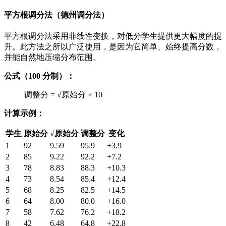
平方根调分法（德州调分法）
平方根调分法采用非线性变换，对低分学生提供更大幅度的提
升。此方法之所以广泛使用，是因为它简单、始终提高分数，
并能自然地压缩分布范围。
公式（100 分制）：
调整分 = √原始分 × 10
计算示例：
学生
原始分
√原始分
调整分
变化
1
92
9.59
95.9
+3.9
2
85
9.22
92.2
+7.2
3
78
8.83
88.3
+10.3
4
73
8.54
85.4
+12.4
5
68
8.25
82.5
+14.5
6
64
8.00
80.0
+16.0
7
58
7.62
76.2
+18.2
8
42
6.48
64.8
+22.8