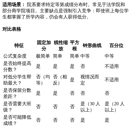
适用场景：
院系要求特定等第成绩分布时。常见于法学院和
部分商学院项目。主要缺点是强制引入竞争：即使班上每位学
生都掌握了所学内容，仍会有人获得低分。
对比表格
固定加
线性缩
平方
特征
钟形曲线
百分位
分
放
根
公式复杂度
极简单
简单
简单
中等
中等
是否始终提高
是
是
是
否
不适用
分数？
对低分学生帮
否（均
否（相
视情况而
是
不适用
助最大？
等）
反）
定
是否保留分数
是
是
否
否
否
差距？
是否需要大班
是（30 人
是（20 人
否
否
否
级？
以上）
以上）
是否可能降低
否
否
否
是
是
成绩？