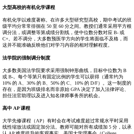
大型高校的有机化学课程
有机化学以难度著称。在许多大型研究型高校，期中考试的班
级平均分常常徘徊在 50 至 60 分之间。教授们通常采用平方根
调分法，或调整等第成绩分割线，使中位数分数对应 B- 或
C+。若不调分，大多数预医学方向的学生将面临不及格，而
这并不能准确反映他们对学习内容的相对理解程度。
法学院的强制调分制度
大多数美国法学院要求采用强制钟形曲线，目标中位数为 B
或 B-。每个等第只有固定比例的学生可以获得（通常约为
10% 的 A、30% 的 B、50% 的 C、10% 的 D/F）。这一制度的
存在，是因为班级排名而非原始 GPA 决定了加入法律评论、
担任法官助理以及进入知名律师事务所的机会。
高中 AP 课程
大学先修课程（AP）有时会在考试难度超过常规水平时采用
线性缩放法或固定加分法。教师可能对所有成绩加 5 分，以承
认 AP 难度提升的客观事实。美国大学理事会（College