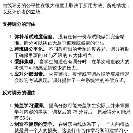
曲线评分的公平性在很大程度上取决于所用方法、所处情境，
以及评价者的立场。
支持调分的理由
弥补考试难度偏差。
没有任何一份考试能做到完全精
准。调分可以纠正无意中偏难或偏易的评估。
跨班级公平化。
不同教师出的考题难度各异。调分有助
于确保甲班的 B 与乙班的 B 大体相当。
缓解焦虑。
当学生知道会有调分时，在单次难度较大的
考试中可能感受到较少的压力。
应对外部因素。
火灾警报、疫情或空调故障等突发情况
会影响考试表现。调分提供了一种系统性的补偿方式。
反对调分的理由
掩盖学习漏洞。
提高分数可能掩盖学生实际上并未掌握
学习内容的事实。调整后的 75 分背后，原始得分可能只
有 55 分。
制造不健康的竞争。
在钟形曲线体系下，一个人的得益
就是另一个人的损失。这会打击合作学习和组建学习小