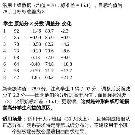
沿用上组数据（均值 = 70，标准差 = 15.1），目标均值为
78，目标标准差为 8：
学生
原始分
Z 分数
调整分
变化
1
92
+1.46
89.7
-2.3
2
85
+0.99
85.9
+0.9
3
78
+0.53
82.2
+4.2
4
73
+0.20
79.6
+6.6
5
68
-0.13
77.0
+9.0
6
64
-0.40
74.8
+10.8
7
58
-0.79
71.7
+13.7
8
42
-1.85
63.2
+21.2
新班级均值：78.0 分。注意学生 1 得了 92 分，调整后反而减
少了 2.3 分——因为他们的分数远高于均值，而目标标准差
（8）比原始标准差（15.1）更紧缩。
这就是钟形曲线可能损
害高分学生利益的原因。
适用场景：
适用于大型班级（30 人以上），且预期成绩服从
正态分布、院系要求特定等第成绩分布时。不建议用于小班
——个别极端分数会显著扭曲曲线结果。