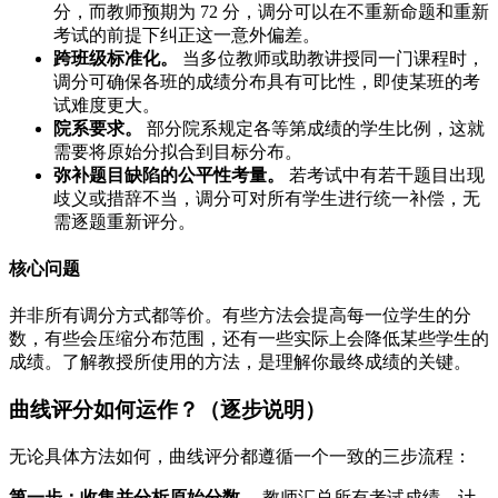
分，而教师预期为 72 分，调分可以在不重新命题和重新
考试的前提下纠正这一意外偏差。
跨班级标准化。
当多位教师或助教讲授同一门课程时，
调分可确保各班的成绩分布具有可比性，即使某班的考
试难度更大。
院系要求。
部分院系规定各等第成绩的学生比例，这就
需要将原始分拟合到目标分布。
弥补题目缺陷的公平性考量。
若考试中有若干题目出现
歧义或措辞不当，调分可对所有学生进行统一补偿，无
需逐题重新评分。
核心问题
并非所有调分方式都等价。有些方法会提高每一位学生的分
数，有些会压缩分布范围，还有一些实际上会降低某些学生的
成绩。了解教授所使用的方法，是理解你最终成绩的关键。
曲线评分如何运作？（逐步说明）
无论具体方法如何，曲线评分都遵循一个一致的三步流程：
第一步：收集并分析原始分数。
教师汇总所有考试成绩，计