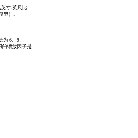
见英寸-英尺比
铁路模型）。
为 6、8、
。面积的缩放因子是