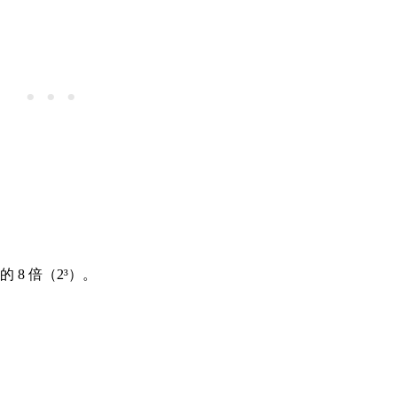
8 倍（2³）。