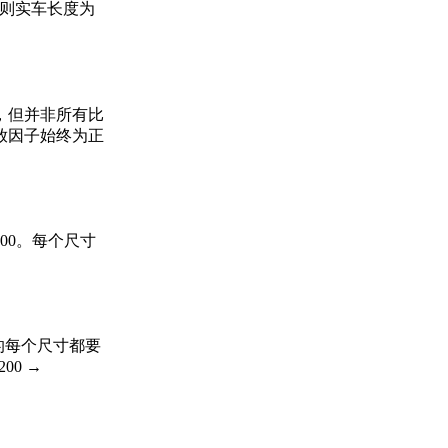
，则实车长度为
，但并非所有比
放因子始终为正
500。每个尺寸
。
纸上的每个尺寸都要
200 →