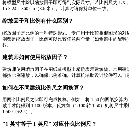
将模型尺寸除以缩放因子即可得到实际尺寸。若比例尺为 1:X，则
15 × 24 = 360 cm（3.6 米）。计算时请保持单位一致。
缩放因子和比例有什么区别？
缩放因子是比例的一种特殊形式，专门用于比较相似图形的对
例都是缩放因子。比例可以比较任意两个量（如食谱中的配料
数。
建筑师如何使用缩放因子？
建筑师使用缩放因子在图纸或模型上精确表示建筑物。常用建筑比例包括：
都按比例缩放，以确保比例准确。计算机辅助设计软件可以自
如何在不同建筑比例尺之间换算？
用两个比例尺之比即可完成换算。例如，将 1:50 的图纸换算为 1:1
减半才能得到 1:100 版本。反方向（1:100 转 1:50）则将尺寸乘以 2。
1:500（÷2.5）。
"1 英寸等于 1 英尺" 对应什么比例尺？