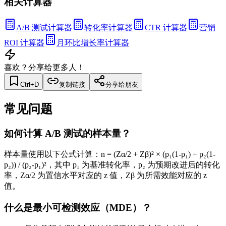
相关计算器
A/B 测试计算器
转化率计算器
CTR 计算器
营销
ROI 计算器
月环比增长率计算器
喜欢？分享给更多人！
Ctrl+D
复制链接
分享给朋友
常见问题
如何计算 A/B 测试的样本量？
样本量使用以下公式计算：n = (Zα/2 + Zβ)² × (p₁(1-p₁) + p₂(1-
p₂)) / (p₂-p₁)²，其中 p₁ 为基准转化率，p₂ 为预期改进后的转化
率，Zα/2 为置信水平对应的 z 值，Zβ 为所需效能对应的 z
值。
什么是最小可检测效应（MDE）？