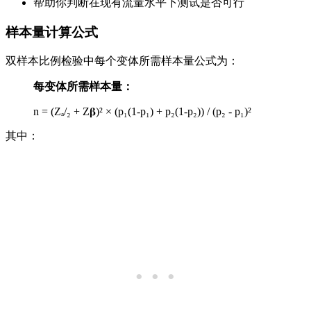
帮助你判断在现有流量水平下测试是否可行
样本量计算公式
双样本比例检验中每个变体所需样本量公式为：
每变体所需样本量：
n = (Zₐ/₂ + Z𝛃)² × (p₁(1-p₁) + p₂(1-p₂)) / (p₂ - p₁)²
其中：