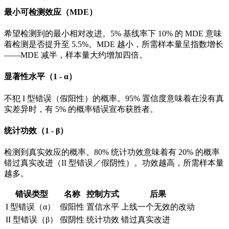
最小可检测效应（MDE）
希望检测到的最小相对改进。5% 基线率下 10% 的 MDE 意味
着检测是否提升至 5.5%。MDE 越小，所需样本量呈指数增长
——MDE 减半，样本量大约增加四倍。
显著性水平（1 - α）
不犯 I 型错误（假阳性）的概率。95% 置信度意味着在没有真
实差异时，有 5% 的概率错误宣布获胜者。
统计功效（1 - β）
检测到真实效应的概率。80% 统计功效意味着有 20% 的概率
错过真实改进（II 型错误／假阴性）。功效越高，所需样本量
越多。
错误类型
名称
控制方式
后果
I 型错误（α）
假阳性
置信水平
上线一个无效的改动
II 型错误（β）
假阴性
统计功效
错过真实改进