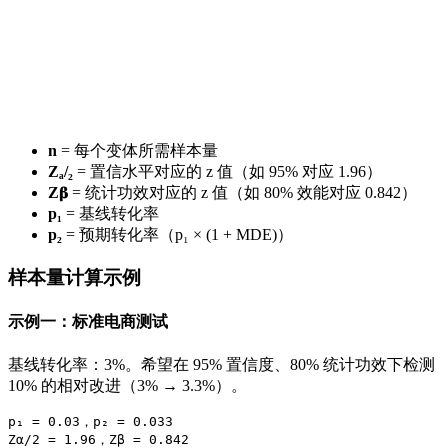
n
= 每个变体所需样本量
Zₐ/₂
= 置信水平对应的 z 值（如 95% 对应 1.96）
Z𝛃
= 统计功效对应的 z 值（如 80% 效能对应 0.842）
p₁
= 基线转化率
p₂
= 预期转化率（p₁ × (1 + MDE)）
样本量计算示例
示例一：标准电商测试
基线转化率：3%。希望在 95% 置信度、80% 统计功效下检测
10% 的相对改进（3% → 3.3%）。
p₁ = 0.03，p₂ = 0.033

Zα/2 = 1.96，Zβ = 0.842
