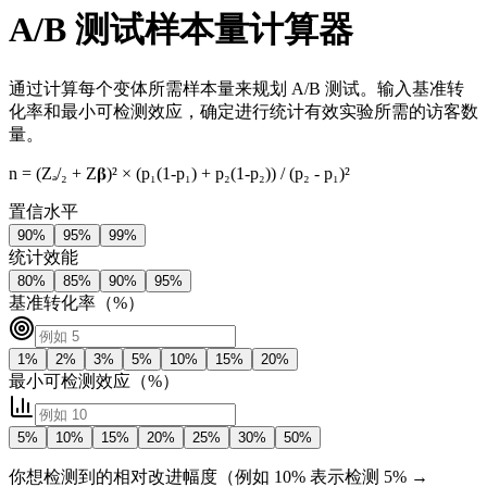
A/B 测试样本量计算器
通过计算每个变体所需样本量来规划 A/B 测试。输入基准转
化率和最小可检测效应，确定进行统计有效实验所需的访客数
量。
n = (Zₐ/₂ + Z𝛃)² × (p₁(1-p₁) + p₂(1-p₂)) / (p₂ - p₁)²
置信水平
90
%
95
%
99
%
统计效能
80
%
85
%
90
%
95
%
基准转化率（%）
1
%
2
%
3
%
5
%
10
%
15
%
20
%
最小可检测效应（%）
5
%
10
%
15
%
20
%
25
%
30
%
50
%
你想检测到的相对改进幅度（例如 10% 表示检测 5% →