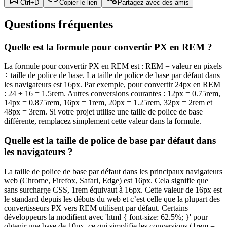
Ctrl+D
Copier le lien
Partagez avec des amis
Questions fréquentes
Quelle est la formule pour convertir PX en REM ?
La formule pour convertir PX en REM est : REM = valeur en pixels
÷ taille de police de base. La taille de police de base par défaut dans
les navigateurs est 16px. Par exemple, pour convertir 24px en REM
: 24 ÷ 16 = 1.5rem. Autres conversions courantes : 12px = 0.75rem,
14px = 0.875rem, 16px = 1rem, 20px = 1.25rem, 32px = 2rem et
48px = 3rem. Si votre projet utilise une taille de police de base
différente, remplacez simplement cette valeur dans la formule.
Quelle est la taille de police de base par défaut dans
les navigateurs ?
La taille de police de base par défaut dans les principaux navigateurs
web (Chrome, Firefox, Safari, Edge) est 16px. Cela signifie que
sans surcharge CSS, 1rem équivaut à 16px. Cette valeur de 16px est
le standard depuis les débuts du web et c’est celle que la plupart des
convertisseurs PX vers REM utilisent par défaut. Certains
développeurs la modifient avec 'html { font-size: 62.5%; }' pour
obtenir une base de 10px, ce qui simplifie les conversions (1rem =