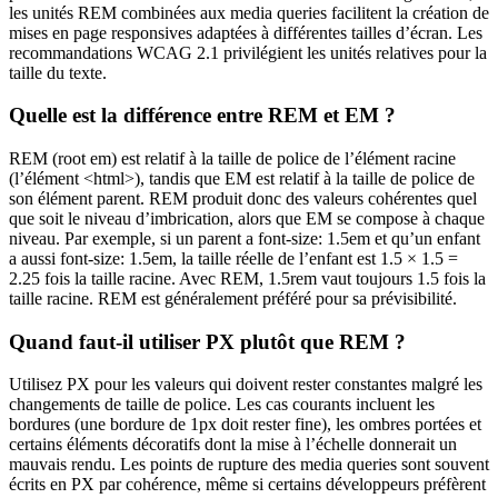
les unités REM combinées aux media queries facilitent la création de
mises en page responsives adaptées à différentes tailles d’écran. Les
recommandations WCAG 2.1 privilégient les unités relatives pour la
taille du texte.
Quelle est la différence entre REM et EM ?
REM (root em) est relatif à la taille de police de l’élément racine
(l’élément <html>), tandis que EM est relatif à la taille de police de
son élément parent. REM produit donc des valeurs cohérentes quel
que soit le niveau d’imbrication, alors que EM se compose à chaque
niveau. Par exemple, si un parent a font-size: 1.5em et qu’un enfant
a aussi font-size: 1.5em, la taille réelle de l’enfant est 1.5 × 1.5 =
2.25 fois la taille racine. Avec REM, 1.5rem vaut toujours 1.5 fois la
taille racine. REM est généralement préféré pour sa prévisibilité.
Quand faut-il utiliser PX plutôt que REM ?
Utilisez PX pour les valeurs qui doivent rester constantes malgré les
changements de taille de police. Les cas courants incluent les
bordures (une bordure de 1px doit rester fine), les ombres portées et
certains éléments décoratifs dont la mise à l’échelle donnerait un
mauvais rendu. Les points de rupture des media queries sont souvent
écrits en PX par cohérence, même si certains développeurs préfèrent