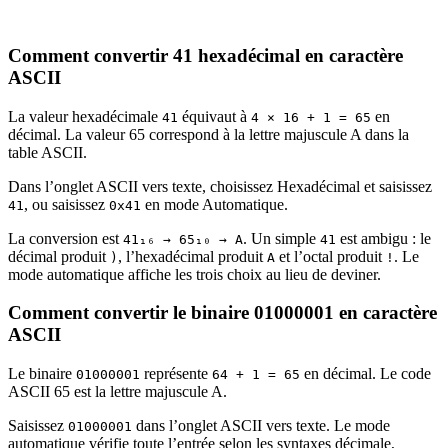
Comment convertir 41 hexadécimal en caractère
ASCII
La valeur hexadécimale
équivaut à
en
41
4 × 16 + 1 = 65
décimal. La valeur 65 correspond à la lettre majuscule A dans la
table ASCII.
Dans l’onglet ASCII vers texte, choisissez Hexadécimal et saisissez
, ou saisissez
en mode Automatique.
41
0x41
La conversion est
. Un simple
est ambigu : le
41₁₆ → 65₁₀ → A
41
décimal produit
, l’hexadécimal produit
et l’octal produit
. Le
)
A
!
mode automatique affiche les trois choix au lieu de deviner.
Comment convertir le binaire 01000001 en caractère
ASCII
Le binaire
représente
en décimal. Le code
01000001
64 + 1 = 65
ASCII 65 est la lettre majuscule A.
Saisissez
dans l’onglet ASCII vers texte. Le mode
01000001
automatique vérifie toute l’entrée selon les syntaxes décimale,