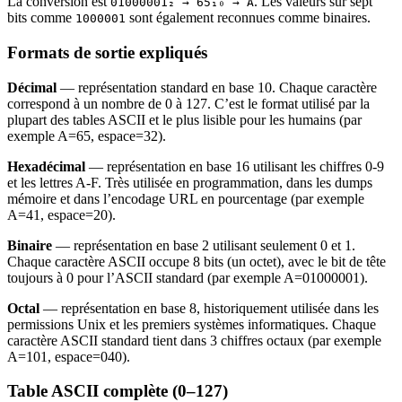
La conversion est
. Les valeurs sur sept
01000001₂ → 65₁₀ → A
bits comme
sont également reconnues comme binaires.
1000001
Formats de sortie expliqués
Décimal
— représentation standard en base 10. Chaque caractère
correspond à un nombre de 0 à 127. C’est le format utilisé par la
plupart des tables ASCII et le plus lisible pour les humains (par
exemple A=65, espace=32).
Hexadécimal
— représentation en base 16 utilisant les chiffres 0-9
et les lettres A-F. Très utilisée en programmation, dans les dumps
mémoire et dans l’encodage URL en pourcentage (par exemple
A=41, espace=20).
Binaire
— représentation en base 2 utilisant seulement 0 et 1.
Chaque caractère ASCII occupe 8 bits (un octet), avec le bit de tête
toujours à 0 pour l’ASCII standard (par exemple A=01000001).
Octal
— représentation en base 8, historiquement utilisée dans les
permissions Unix et les premiers systèmes informatiques. Chaque
caractère ASCII standard tient dans 3 chiffres octaux (par exemple
A=101, espace=040).
Table ASCII complète (0–127)