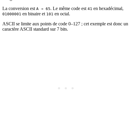
La conversion est
. Le même code est
en hexadécimal,
A → 65
41
en binaire et
en octal.
01000001
101
ASCII se limite aux points de code 0–127 ; cet exemple est donc un
caractère ASCII standard sur 7 bits.