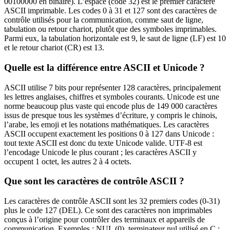
00100000 en binaire). L’espace (code 32) est le premier caractère
ASCII imprimable. Les codes 0 à 31 et 127 sont des caractères de
contrôle utilisés pour la communication, comme saut de ligne,
tabulation ou retour chariot, plutôt que des symboles imprimables.
Parmi eux, la tabulation horizontale est 9, le saut de ligne (LF) est 10
et le retour chariot (CR) est 13.
Quelle est la différence entre ASCII et Unicode ?
ASCII utilise 7 bits pour représenter 128 caractères, principalement
les lettres anglaises, chiffres et symboles courants. Unicode est une
norme beaucoup plus vaste qui encode plus de 149 000 caractères
issus de presque tous les systèmes d’écriture, y compris le chinois,
l’arabe, les emoji et les notations mathématiques. Les caractères
ASCII occupent exactement les positions 0 à 127 dans Unicode :
tout texte ASCII est donc du texte Unicode valide. UTF-8 est
l’encodage Unicode le plus courant ; les caractères ASCII y
occupent 1 octet, les autres 2 à 4 octets.
Que sont les caractères de contrôle ASCII ?
Les caractères de contrôle ASCII sont les 32 premiers codes (0-31)
plus le code 127 (DEL). Ce sont des caractères non imprimables
conçus à l’origine pour contrôler des terminaux et appareils de
communication. Exemples : NUL (0), terminateur nul utilisé en C ;