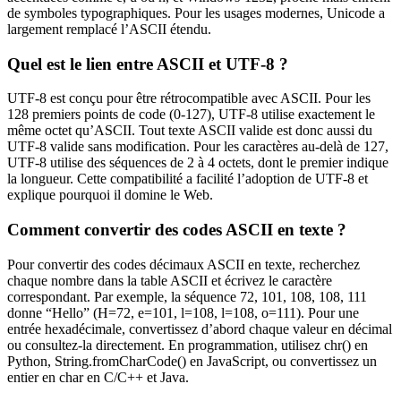
de symboles typographiques. Pour les usages modernes, Unicode a
largement remplacé l’ASCII étendu.
Quel est le lien entre ASCII et UTF-8 ?
UTF-8 est conçu pour être rétrocompatible avec ASCII. Pour les
128 premiers points de code (0-127), UTF-8 utilise exactement le
même octet qu’ASCII. Tout texte ASCII valide est donc aussi du
UTF-8 valide sans modification. Pour les caractères au-delà de 127,
UTF-8 utilise des séquences de 2 à 4 octets, dont le premier indique
la longueur. Cette compatibilité a facilité l’adoption de UTF-8 et
explique pourquoi il domine le Web.
Comment convertir des codes ASCII en texte ?
Pour convertir des codes décimaux ASCII en texte, recherchez
chaque nombre dans la table ASCII et écrivez le caractère
correspondant. Par exemple, la séquence 72, 101, 108, 108, 111
donne “Hello” (H=72, e=101, l=108, l=108, o=111). Pour une
entrée hexadécimale, convertissez d’abord chaque valeur en décimal
ou consultez-la directement. En programmation, utilisez chr() en
Python, String.fromCharCode() en JavaScript, ou convertissez un
entier en char en C/C++ et Java.