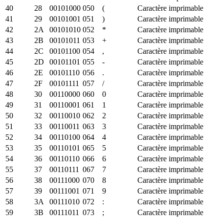
40
28
00101000
050
(
Caractère imprimable
41
29
00101001
051
)
Caractère imprimable
42
2A
00101010
052
*
Caractère imprimable
43
2B
00101011
053
+
Caractère imprimable
44
2C
00101100
054
,
Caractère imprimable
45
2D
00101101
055
-
Caractère imprimable
46
2E
00101110
056
.
Caractère imprimable
47
2F
00101111
057
/
Caractère imprimable
48
30
00110000
060
0
Caractère imprimable
49
31
00110001
061
1
Caractère imprimable
50
32
00110010
062
2
Caractère imprimable
51
33
00110011
063
3
Caractère imprimable
52
34
00110100
064
4
Caractère imprimable
53
35
00110101
065
5
Caractère imprimable
54
36
00110110
066
6
Caractère imprimable
55
37
00110111
067
7
Caractère imprimable
56
38
00111000
070
8
Caractère imprimable
57
39
00111001
071
9
Caractère imprimable
58
3A
00111010
072
:
Caractère imprimable
59
3B
00111011
073
;
Caractère imprimable