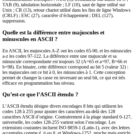
TAB (9), tabulation horizontale ; LF (10), saut de ligne utilisé sur
Unix ; CR (13), retour chariot utilisé dans les fins de ligne Windows
(CRLF) ; ESC (27), caractère d’échappement ; DEL (127),
suppression.
Quelle est la différence entre majuscules et
minuscules en ASCII ?
En ASCII, les majuscules A-Z ont les codes 65-90, et les minuscules
a-z les codes 97-122. La différence entre une majuscule et sa
minuscule correspondante est toujours 32 (A=65 et a=97, B=66 et
b=98). En binaire, cette différence correspond au bit 5 (valeur 32) :
les majuscules ont ce bit à 0, les minuscules à 1. Cette conception
permet de changer la casse en inversant un seul bit, ce qui est très
efficace en programmation bas niveau.
Qu’est-ce que l’ASCII étendu ?
L’ASCII étendu désigne divers encodages 8 bits qui utilisent les
codes 128 à 255 pour ajouter des caractères au-delà des 128
caractères ASCII d’origine. Contrairement à la plage standard 0-127,
universelle, les codes 128-255 varient selon l’encodage. Les
extensions courantes incluent ISO 8859-1 (Latin-1), avec des lettres
accentuées comme é, ü ou ñ, et Windows-1252, proche mais enrichi