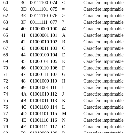
60
3C
00111100
074
<
Caractère imprimable
61
3D
00111101
075
=
Caractère imprimable
62
3E
00111110
076
>
Caractère imprimable
63
3F
00111111
077
?
Caractère imprimable
64
40
01000000
100
@
Caractère imprimable
65
41
01000001
101
A
Caractère imprimable
66
42
01000010
102
B
Caractère imprimable
67
43
01000011
103
C
Caractère imprimable
68
44
01000100
104
D
Caractère imprimable
69
45
01000101
105
E
Caractère imprimable
70
46
01000110
106
F
Caractère imprimable
71
47
01000111
107
G
Caractère imprimable
72
48
01001000
110
H
Caractère imprimable
73
49
01001001
111
I
Caractère imprimable
74
4A
01001010
112
J
Caractère imprimable
75
4B
01001011
113
K
Caractère imprimable
76
4C
01001100
114
L
Caractère imprimable
77
4D
01001101
115
M
Caractère imprimable
78
4E
01001110
116
N
Caractère imprimable
79
4F
01001111
117
O
Caractère imprimable