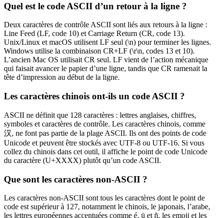
Quel est le code ASCII d’un retour à la ligne ?
Deux caractères de contrôle ASCII sont liés aux retours à la ligne :
Line Feed (LF, code 10) et Carriage Return (CR, code 13).
Unix/Linux et macOS utilisent LF seul (\n) pour terminer les lignes.
Windows utilise la combinaison CR+LF (\r\n, codes 13 et 10).
L’ancien Mac OS utilisait CR seul. LF vient de l’action mécanique
qui faisait avancer le papier d’une ligne, tandis que CR ramenait la
tête d’impression au début de la ligne.
Les caractères chinois ont-ils un code ASCII ?
ASCII ne définit que 128 caractères : lettres anglaises, chiffres,
symboles et caractères de contrôle. Les caractères chinois, comme
汉, ne font pas partie de la plage ASCII. Ils ont des points de code
Unicode et peuvent être stockés avec UTF-8 ou UTF-16. Si vous
collez du chinois dans cet outil, il affiche le point de code Unicode
du caractère (U+XXXX) plutôt qu’un code ASCII.
Que sont les caractères non-ASCII ?
Les caractères non-ASCII sont tous les caractères dont le point de
code est supérieur à 127, notamment le chinois, le japonais, l’arabe,
les lettres européennes accentuées comme é, ü et ñ, les emoji et les