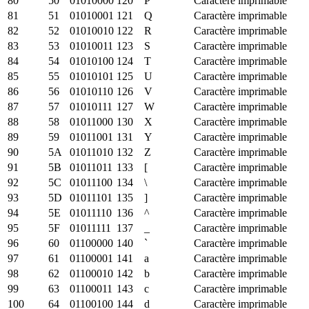
80
50
01010000
120
P
Caractère imprimable
81
51
01010001
121
Q
Caractère imprimable
82
52
01010010
122
R
Caractère imprimable
83
53
01010011
123
S
Caractère imprimable
84
54
01010100
124
T
Caractère imprimable
85
55
01010101
125
U
Caractère imprimable
86
56
01010110
126
V
Caractère imprimable
87
57
01010111
127
W
Caractère imprimable
88
58
01011000
130
X
Caractère imprimable
89
59
01011001
131
Y
Caractère imprimable
90
5A
01011010
132
Z
Caractère imprimable
91
5B
01011011
133
[
Caractère imprimable
92
5C
01011100
134
\
Caractère imprimable
93
5D
01011101
135
]
Caractère imprimable
94
5E
01011110
136
^
Caractère imprimable
95
5F
01011111
137
_
Caractère imprimable
96
60
01100000
140
`
Caractère imprimable
97
61
01100001
141
a
Caractère imprimable
98
62
01100010
142
b
Caractère imprimable
99
63
01100011
143
c
Caractère imprimable
100
64
01100100
144
d
Caractère imprimable