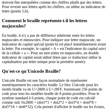
doivent être interprétées comme des chiffres plutôt que des lettres.
Pour revenir aux lettres après les chiffres, on utilise un indicateur de
lettre (points 5,6).
Comment le braille représente-t-il les lettres
majuscules?
En braille, il n'y a pas de différence inhérente entre les lettres
majuscules et minuscules. Pour indiquer une lettre majuscule, un
indicateur de capital spécial (point 6) est placé immédiatement avant
la lettre. Par exemple, le capital « A » est l'indicateur du capital suivi
de la cellule « a ». Pour un mot entier en majuscules, un double
indicateur de capital serait utilisé (bien que ce traducteur utilise la
capitalisation par lettre unique pour la première année).
Qu'est-ce qu'Unicode Braille?
Unicode Braille est une façon normalisée de représenter
numériquement les caractères braille. Le bloc Unicode pour les
motifs braille va de U+2800 à U+28FF, fournissant 256 points de
code pour tous les modèles braille de 8 points possibles. Pour le
système standard à 6 points, chaque point de code est calculé
comme suit: 0x2800 + (dot1*1 + dot2*2 + dot3*4 + dot4*8 +
dot5*16 + dot6*32). Cela permet d'afficher le braille sur les écrans,