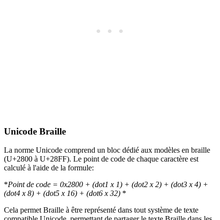
Unicode Braille
La norme Unicode comprend un bloc dédié aux modèles en braille
(U+2800 à U+28FF). Le point de code de chaque caractère est
calculé à l'aide de la formule:
*
Point de code = 0x2800 + (dot1 x 1) + (dot2 x 2) + (dot3 x 4) +
(dot4 x 8) + (dot5 x 16) + (dot6 x 32)
*
Cela permet Braille à être représenté dans tout système de texte
compatible Unicode, permettant de partager le texte Braille dans les