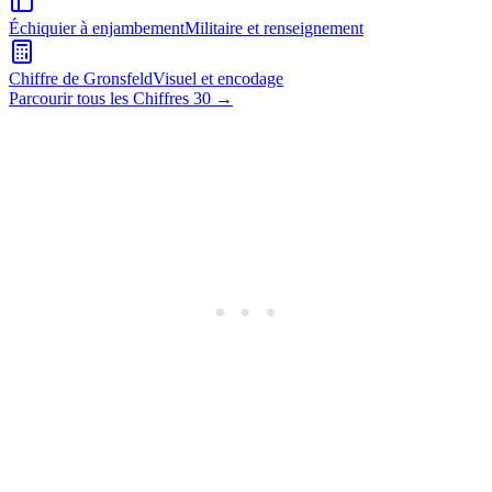
Échiquier à enjambement
Militaire et renseignement
Chiffre de Gronsfeld
Visuel et encodage
Parcourir tous les Chiffres 30
→