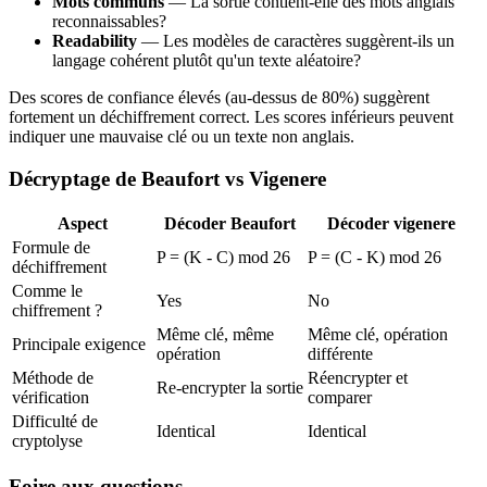
Mots communs
— La sortie contient-elle des mots anglais
reconnaissables?
Readability
— Les modèles de caractères suggèrent-ils un
langage cohérent plutôt qu'un texte aléatoire?
Des scores de confiance élevés (au-dessus de 80%) suggèrent
fortement un déchiffrement correct. Les scores inférieurs peuvent
indiquer une mauvaise clé ou un texte non anglais.
Décryptage de Beaufort vs Vigenere
Aspect
Décoder Beaufort
Décoder vigenere
Formule de
P = (K - C) mod 26
P = (C - K) mod 26
déchiffrement
Comme le
Yes
No
chiffrement ?
Même clé, même
Même clé, opération
Principale exigence
opération
différente
Méthode de
Réencrypter et
Re-encrypter la sortie
vérification
comparer
Difficulté de
Identical
Identical
cryptolyse
Foire aux questions