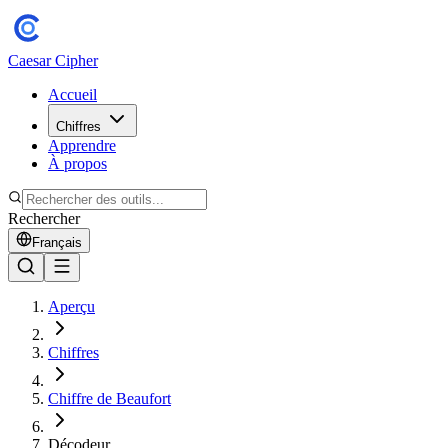
Caesar Cipher
Accueil
Chiffres
Apprendre
À propos
Rechercher
Français
Aperçu
Chiffres
Chiffre de Beaufort
Décodeur