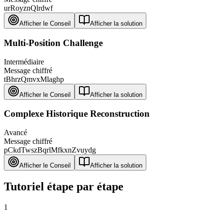
urRoyznQlrdwf
Afficher le Conseil
Afficher la solution
Multi-Position Challenge
Intermédiaire
Message chiffré
tBhrzQmvxMlaghp
Afficher le Conseil
Afficher la solution
Complexe Historique Reconstruction
Avancé
Message chiffré
pCkdTwszBqrlMfkxnZvuydg
Afficher le Conseil
Afficher la solution
Tutoriel étape par étape
1