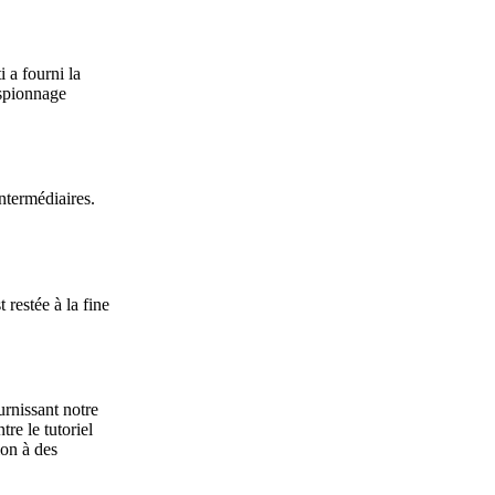
 a fourni la
espionnage
ntermédiaires.
restée à la fine
urnissant notre
re le tutoriel
ion à des