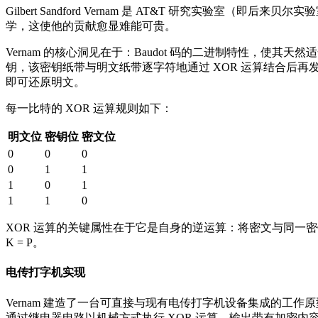
Gilbert Sandford Vernam 是 AT&T 研究实验室
学，这使他的贡献愈显难能可贵。
Vernam 的核心洞见在于：Baudot 码的二进制特性，使
钥，该密钥纸带与明文纸带逐字符地通过 XOR 运算结合后再
即可还原明文。
每一比特的 XOR 运算规则如下：
明文位
密钥位
密文位
0
0
0
0
1
1
1
0
1
1
1
0
XOR 运算的关键属性在于它是自身的逆运算：将密文与同一密钥再做
K = P。
电传打字机实现
Vernam 建造了一台可直接与现有电传打字机设备集成的工
通过继电器电路以机械方式执行 XOR 运算，输出带有加密