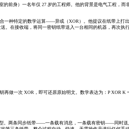
（即后来贝尔实验室的前身）一名年仅 27 岁的工程师。他的背景是电气工程，
其天然适合一种特定的数学运算——异或（XOR）。他提议在纸带上打
发送。在接收端，将同一密钥纸带送入一台相同的机器，再次执行 
一次 XOR，即可还原原始明文。数学表达为：P XOR K = C
作原型。两条同步纸带——一条载有消息，一条载有密钥——同时
内容的第三条纸带。整个过程自动、快速，无需操作员进行任何手