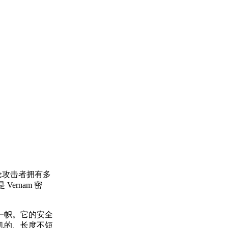
。
论攻击者拥有多
ernam 密
一帜。它的安全
机的、长度不短