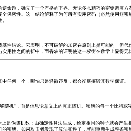
的逆命题，确立了一个严格的下界。无论多么精巧的密钥调度方
完全保密性。这一结论解释了为何所有实用密码（必然使用短密
性。
奠基性结论。它表明，不可破解的加密在原则上是可能的，但代
与实用性之间的折中，而香农的证明使这一权衡在数学上显得无
其中任何一个，哪怕只是轻微违反，都会彻底摧毁其数学保证。
够随机"，而是信息论意义上的真正随机。密钥的每一个比特或
际上是伪随机数：由确定性算法生成，给定相同的种子就会产生
机的密钥。如果攻击者发现了算法和种子，就能重新生成整条密