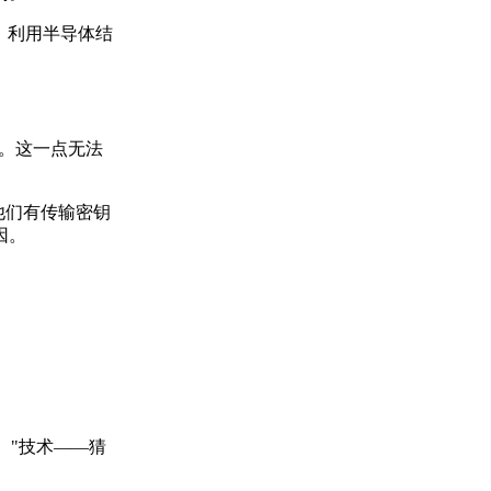
）利用半导体结
密钥。这一点无法
果他们有传输密钥
因。
g）"技术——猜