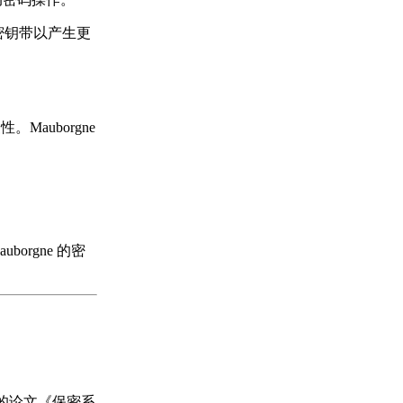
环形密钥带以产生更
Mauborgne
borgne 的密
年的论文《保密系