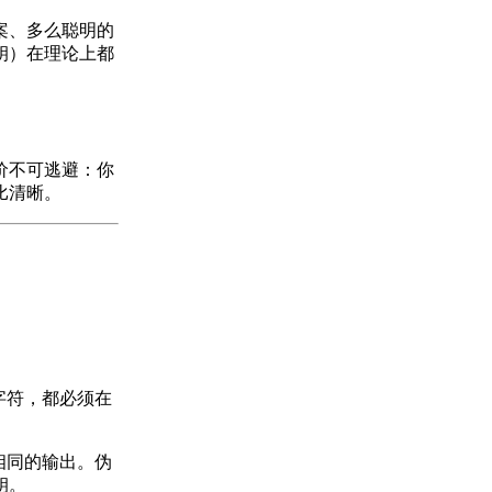
案、多么聪明的
钥）在理论上都
价不可逃避：你
比清晰。
字符，都必须在
相同的输出。伪
钥。