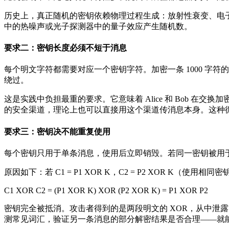
历史上，真正随机的密钥依赖物理过程生成：放射性衰变、电
中的热噪声或光子探测器中的量子效应产生随机数。
要求二：密钥长度必须不短于消息
每个明文字符都需要对应一个密钥字符。加密一条 1000 字符的消息
绕过。
这是实践中负担最重的要求。它意味着 Alice 和 Bob 
的安全渠道，理论上也可以直接用这个渠道传消息本身。这种
要求三：密钥决不能重复使用
每个密钥只用于单条消息，使用后立即销毁。若同一密钥被用
原因如下：若 C1 = P1 XOR K，C2 = P2 XOR K（使用相同
C1 XOR C2 = (P1 XOR K) XOR (P2 XOR K) = P1 XOR P2
密钥完全被抵消。攻击者得到的是两段明文的 XOR，从中泄露了大量
测常见词汇，验证另一条消息的部分解密结果是否合理——就