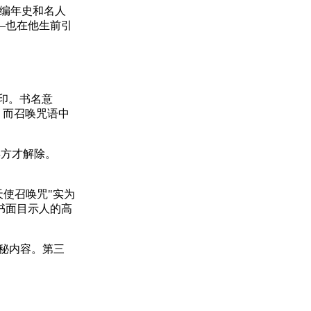
会编年史和名人
—也在他生前引
付印。书名意
，而召唤咒语中
年方才解除。
天使召唤咒"实为
书面目示人的高
的神秘内容。第三