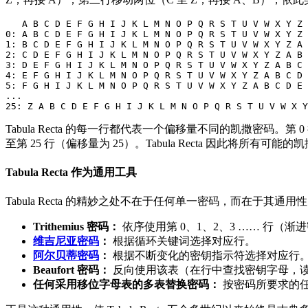
   A B C D E F G H I J K L M N O P Q R S T U V W X Y Z

0: A B C D E F G H I J K L M N O P Q R S T U V W X Y Z

1: B C D E F G H I J K L M N O P Q R S T U V W X Y Z A

2: C D E F G H I J K L M N O P Q R S T U V W X Y Z A B

3: D E F G H I J K L M N O P Q R S T U V W X Y Z A B C

4: E F G H I J K L M N O P Q R S T U V W X Y Z A B C D

5: F G H I J K L M N O P Q R S T U V W X Y Z A B C D E

...

Tabula Recta 的每一行都代表一个偏移量不同的凯撒密码。第 
至第 25 行（偏移量为 25）。Tabula Recta 因此将所
Tabula Recta 作为通用工具
Tabula Recta 的精妙之处不在于任何单一密码，而在于其通
Trithemius 密码：
依序使用第 0、1、2、3 …… 行（渐
维吉尼亚密码
：
根据循环关键词选择对应行。
阿尔贝蒂密码
：
根据不断变化的密钥指示符选择对应行
Beaufort 密码：
反向使用该表（在行中查找密钥字母，
任何采用移位字母表的多表替换密码：
按密码所要求的