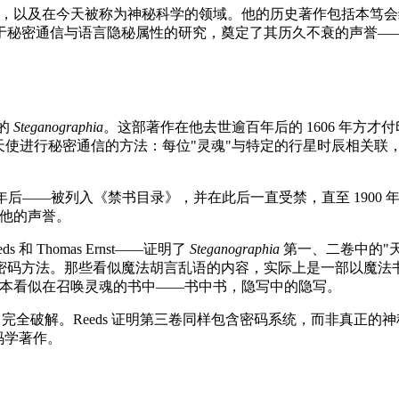
自然哲学，以及在今天被称为神秘科学的领域。他的历史著作包括本笃
于秘密通信与语言隐秘属性的研究，奠定了其历久不衰的声誉—
写的
Steganographia
。这部著作在他去世逾百年后的 1606 年方才
天使进行秘密通信的方法：每位"灵魂"与特定的行星时辰相关联
三年后——被列入《禁书目录》，并在此后一直受禁，直至 1900 
着他的声誉。
和 Thomas Ernst——证明了
Steganographia
第一、二卷中的"
密码方法。那些看似魔法胡言乱语的内容，实际上是一部以魔法
进了一本看似在召唤灵魂的书中——书中书，隐写中的隐写。
eeds 完全破解。Reeds 证明第三卷同样包含密码系统，而非真正
码学著作。