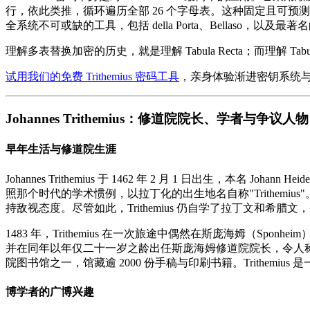
行，依此类推，循环遍历全部 26 个字母表。这种固定且可预测的密钥使得
全系统不可或缺的工具，包括 della Porta、Bellaso，以及最著名的 B
理解多表替换加密的历史，就是理解 Tabula Recta；而理解 Tabula 
试用我们的免费 Trithemius 密码工具
，亲身体验渐进密钥系统与 Ta
Johannes Trithemius：修道院院长、学者与争议人物
早年生活与修道院生涯
Johannes Trithemius 于 1462 年 2 月 1 日出生，本名 J
照那个时代的学术惯例，以拉丁化的出生地名自称"Trithem
持敌视态度。尽管如此，Trithemius 仍自学了拉丁文和希腊文
1483 年，Trithemius 在一次旅途中偶然在斯庞海姆（S
并在同年以年仅二十一岁之龄出任斯庞海姆修道院院长，令人称
院图书馆之一，馆藏逾 2000 份手稿与印刷书籍。Trithe
博学者的广博兴趣