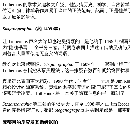
Trithemius 的学术兴趣极为广泛。他涉猎历史、神学、
传记汇编；神学著作则属于当时的正统范畴。然而，正是他关
发了最多的争议。
Steganographia
（约 1499 年）
让 Trithemius 声名大噪却也饱受猜疑的，是他约于 1499 年撰
为"隐秘书写"，全书分三卷。前两卷表面上描述了借助灵魂与
则包含大量看似毫无意义的词语。
教会对此深感警惕。
Steganographia
于 1609 年——迟到出版
Trithemius 被指控从事黑魔法，这一嫌疑在数百年间始终困扰
真相远比表面更为精彩。1990 年代，学者们——尤其是 Jim Reeds 
精心设计的隐写系统。灵魂的名字和咒语的词汇编码了真实的
深密码学论著。Trithemius 将一本关于隐藏信息的书，藏
Steganographia
第三卷的争议更大，直至 1998 年才由 Jim R
卷的完整解密证实，整部
Steganographia
从头到尾都是一部密
梵蒂冈的反应及其后续影响