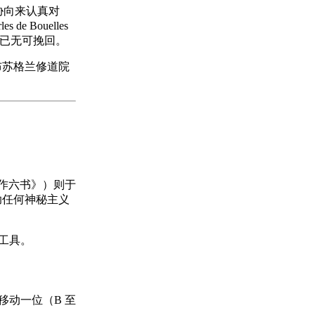
胁向来认真对
Bouelles
害已无可挽回。
各布苏格兰修道院
作六书》）则于
助任何神秘主义
基工具。
行移动一位（B 至