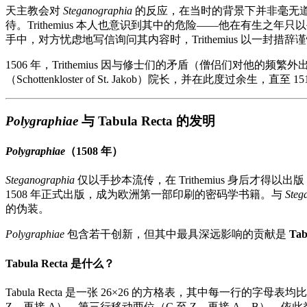
天主教会对
Steganographia
的反应，在当时的背景下并非毫无
待。Trithemius 本人也意识到其中的危险——他在有生之年只以手
手中，对方忧虑地写信询问其内容时，Trithemius 以一
1506 年，Trithemius 因与修士们的矛盾（僧侣们对
（Schottenkloster of St. Jakob）院长，并在此度过余生，直至 15
Polygraphiae
与 Tabula Recta 的发明
Polygraphiae
（1508 年）
Steganographia
仅以手抄本流传，在 Trithemius 身后才得
1508 年正式出版，成为欧洲第一部印刷的密码学书籍。与
Steg
的伪装。
Polygraphiae
包含若干创新，但其中最具深远影响的贡献是
Tab
Tabula Recta 是什么？
Tabula Recta 是一张 26×26 的方格表，其中每一行的
Z，再接 A），第三行移动两位（C 至 Z，再接 A、B），依此类推。