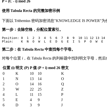
P = (C - i) mod 26
使用 Tabula Recta 的完整加密示例
下面以 Trithemius 密码加密消息"KNOWLEDGE IS POWE
第一步：去除空格，分配位置索引。
Position: 0  1  2  3  4  5  6  7  8  9  10 11 12 13 14 
第二步：在 Tabula Recta 中查找每个字母。
对每个位置
i
，在 Tabula Recta 的列标题中找到明文字母，
位置 (i)
明文 (P)
P 值
(P + i) mod 26
密文
0
K
10
10
K
1
N
13
14
O
2
O
14
16
Q
3
W
22
25
Z
4
L
11
15
P
5
E
4
9
J
6
D
3
9
J