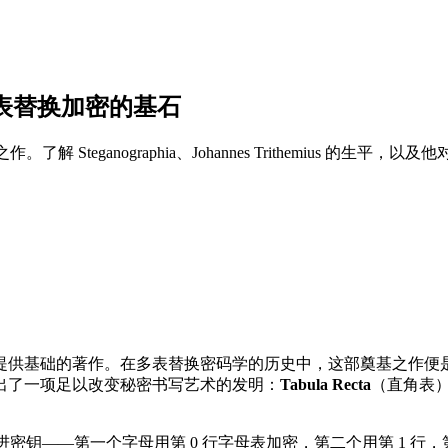
：现代多表替换加密的基石
作。了解 Steganographia、Johannes Trithemius 的生平，
基础的著作。在多表替换密码学的历史中，这部奠基之作便是 Joh
us 提出了一项足以改变秘密书写艺术的发明：
Tabula Recta
（直角表）
。
用。它采用渐进密钥——第一个字母用第 0 行字母表加密，第二个用第 1 行