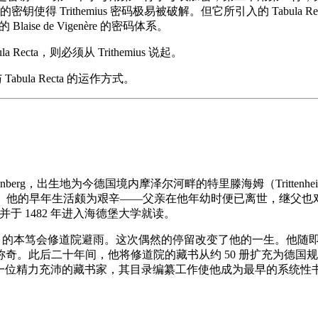
 Trithemius 密码极易被破解。但它所引入的 Tabula Re
laise de Vigenère 的密码体系。
Recta，则必须从 Trithemius 说起。
bula Recta 的运作方式。
ohann Heidenberg，出生地为今德国境内摩泽尔河畔的特里滕海姆（Tritte
ius"。他的早年生活颇为艰辛——父亲在他年幼时便已离世，继父
，并于 1482 年进入海德堡大学就读。
ponheim）的本笃会修道院避雨。这次偶然的停留改变了他的一生。他
奇。此后二十年间，他将修道院的藏书从约 50 册扩充为德国
mius 是一位精力充沛的藏书家，其目录编纂工作使他成为最早的系统