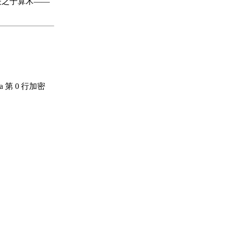
法表之于算术——
 第 0 行加密