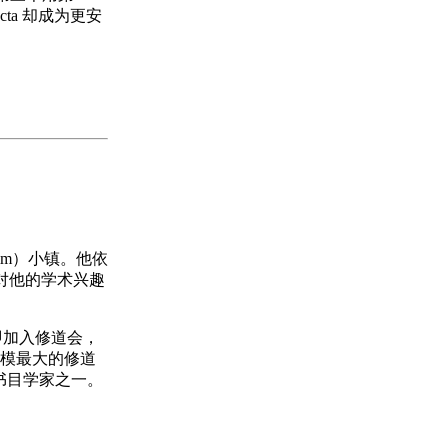
cta 却成为更安
nheim）小镇。他依
也对他的学术兴趣
随即加入修道会，
规模最大的修道
性书目学家之一。