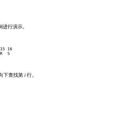
R"为例进行演示。
15 16

然后向下查找第
i
行。