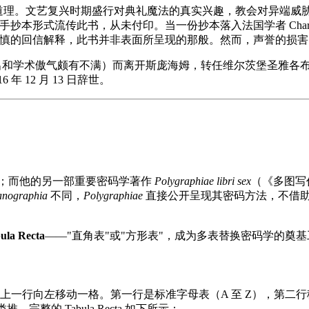
道理。文艺复兴时期盛行对典礼魔法的真实兴趣，教会对异端威
抄本形式流传此书，从未付印。当一份抄本落入法国学者 Charles de 
封措辞谨慎的回信解释，此书并非表面所呈现的那般。然而，声誉的损
他的频繁外出和学术傲气颇有不满）而离开斯庞海姆，转任维尔茨堡圣雅
16 年 12 月 13 日辞世。
以出版；而他的另一部重要密码学著作
Polygraphiae libri sex
（《多图写
anographia
不同，
Polygraphiae
直接公开呈现其密码方法，不借
ula Recta
——"直角表"或"方形表"，成为多表替换密码学的奠
字母表均比上一行向左移动一格。第一行是标准字母表（A 至 Z），第二
完整的 Tabula Recta 如下所示：