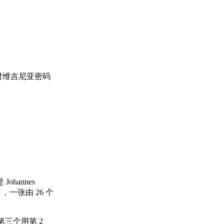
以及他对维吉尼亚密码
annes
，一张由 26 个
，第三个用第 2