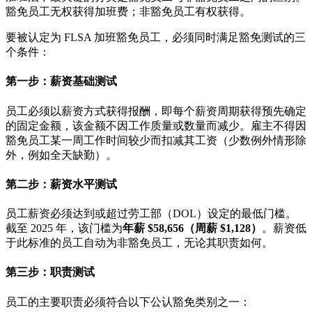
豁免员工无权获得加班费；非豁免员工有权获得。
要被认定为 FLSA 加班豁免员工，必须同时满足豁免测试的三
个条件：
第一步：薪资基础测试
员工必须以薪资方式获得报酬，即每个薪资周期获得预先确定
的固定金额，该金额不因工作质量或数量而减少。雇主不得因
豁免员工某一周工作时间较少而扣减其工资（少数例外情形除
外，例如全天缺勤）。
第二步：薪资水平测试
员工薪资必须达到或超过劳工部（DOL）设定的最低门槛。
截至 2025 年，该门槛为
年薪 $58,656（周薪 $1,128）
。薪资低
于此标准的员工自动为非豁免员工，无论其职责如何。
第三步：职责测试
员工的主要职责必须符合以下公认豁免类别之一：