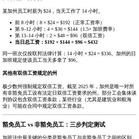
某加州员工时薪为 $24，当天工作了 14 小时。
前 8 小时：8 × $24 = $192（正常工资率）
第 9–12 小时：4 × $36 = $144（1.5× 加班费率）
第 13–14 小时：2 × $48 = $96（双倍工资）
当日总工资：$192 + $144 + $96 = $432
同一班次仅按联邦法律计算：14 小时 × $24 = $336。加州的日
加班规定使该员工当天多拿了 $96。
其他有双倍工资规定的州
极少数州强制规定双倍工资。截至 2025 年，加州是唯一对所
有非豁免员工设有法定日双倍工资要求的州。部分工会集体谈
判协议包含双倍工资条款，某些行业（尤其是建筑业和航海
业）可能在合同中规定双倍工资条款。
豁免员工 vs 非豁免员工：三步判定测试
加班法中最关键的分类是豁免员工与非豁免员工之间的区别。