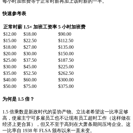
每小时加班费等于正常时薪再加上该时薪的一半。
快速参考表
正常时薪
1.5× 加班工资率
5 小时加班费
$12.00
$18.00
$90.00
$15.00
$22.50
$112.50
$18.00
$27.00
$135.00
$20.00
$30.00
$150.00
$25.00
$37.50
$187.50
$30.00
$45.00
$225.00
$35.00
$52.50
$262.50
$40.00
$60.00
$300.00
$50.00
$75.00
$375.00
为何是 1.5 倍？
1.5 倍乘数是新政时代的妥协产物。立法者希望这一比率足够
高，使雇主宁可多雇员工也不让现有员工超时工作（这样做在
经济上更合算），但又不至于高到在大萧条期间压垮企业。这
一比率自 1938 年 FLSA 颁布以来一直未变。