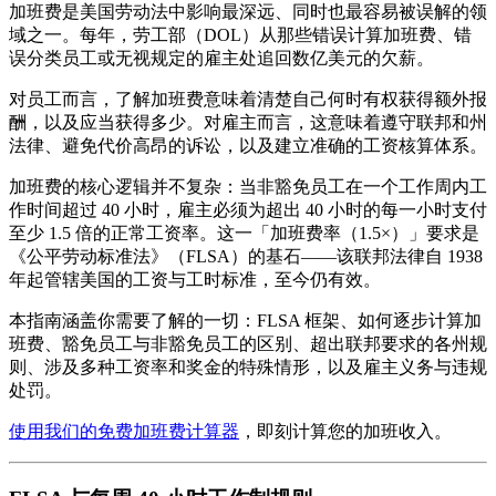
加班费是美国劳动法中影响最深远、同时也最容易被误解的领
域之一。每年，劳工部（DOL）从那些错误计算加班费、错
误分类员工或无视规定的雇主处追回数亿美元的欠薪。
对员工而言，了解加班费意味着清楚自己何时有权获得额外报
酬，以及应当获得多少。对雇主而言，这意味着遵守联邦和州
法律、避免代价高昂的诉讼，以及建立准确的工资核算体系。
加班费的核心逻辑并不复杂：当非豁免员工在一个工作周内工
作时间超过 40 小时，雇主必须为超出 40 小时的每一小时支付
至少 1.5 倍的正常工资率。这一「加班费率（1.5×）」要求是
《公平劳动标准法》（FLSA）的基石——该联邦法律自 1938
年起管辖美国的工资与工时标准，至今仍有效。
本指南涵盖你需要了解的一切：FLSA 框架、如何逐步计算加
班费、豁免员工与非豁免员工的区别、超出联邦要求的各州规
则、涉及多种工资率和奖金的特殊情形，以及雇主义务与违规
处罚。
使用我们的免费加班费计算器
，即刻计算您的加班收入。