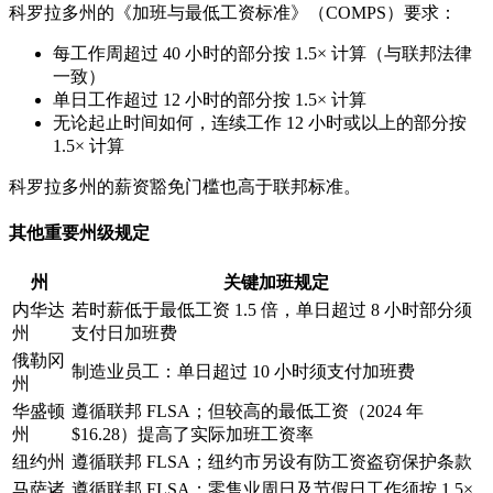
科罗拉多州的《加班与最低工资标准》（COMPS）要求：
每工作周超过 40 小时的部分按 1.5× 计算（与联邦法律
一致）
单日工作超过 12 小时的部分按 1.5× 计算
无论起止时间如何，连续工作 12 小时或以上的部分按
1.5× 计算
科罗拉多州的薪资豁免门槛也高于联邦标准。
其他重要州级规定
州
关键加班规定
内华达
若时薪低于最低工资 1.5 倍，单日超过 8 小时部分须
州
支付日加班费
俄勒冈
制造业员工：单日超过 10 小时须支付加班费
州
华盛顿
遵循联邦 FLSA；但较高的最低工资（2024 年
州
$16.28）提高了实际加班工资率
纽约州
遵循联邦 FLSA；纽约市另设有防工资盗窃保护条款
马萨诸
遵循联邦 FLSA；零售业周日及节假日工作须按 1.5×