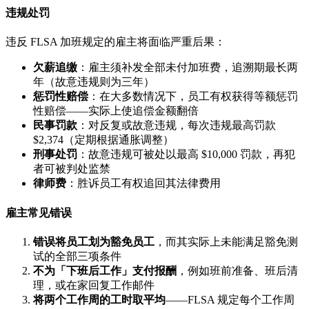
违规处罚
违反 FLSA 加班规定的雇主将面临严重后果：
欠薪追缴
：雇主须补发全部未付加班费，追溯期最长两
年（故意违规则为三年）
惩罚性赔偿
：在大多数情况下，员工有权获得等额惩罚
性赔偿——实际上使追偿金额翻倍
民事罚款
：对反复或故意违规，每次违规最高罚款
$2,374（定期根据通胀调整）
刑事处罚
：故意违规可被处以最高 $10,000 罚款，再犯
者可被判处监禁
律师费
：胜诉员工有权追回其法律费用
雇主常见错误
错误将员工划为豁免员工
，而其实际上未能满足豁免测
试的全部三项条件
不为「下班后工作」支付报酬
，例如班前准备、班后清
理，或在家回复工作邮件
将两个工作周的工时取平均
——FLSA 规定每个工作周