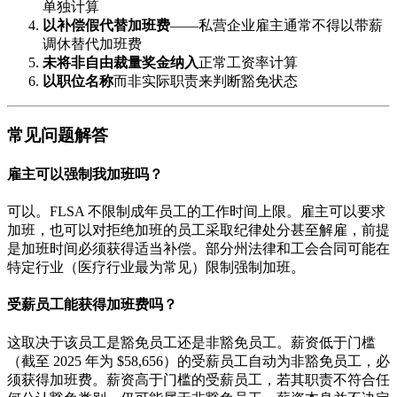
单独计算
以补偿假代替加班费
——私营企业雇主通常不得以带薪
调休替代加班费
未将非自由裁量奖金纳入
正常工资率计算
以职位名称
而非实际职责来判断豁免状态
常见问题解答
雇主可以强制我加班吗？
可以。FLSA 不限制成年员工的工作时间上限。雇主可以要求
加班，也可以对拒绝加班的员工采取纪律处分甚至解雇，前提
是加班时间必须获得适当补偿。部分州法律和工会合同可能在
特定行业（医疗行业最为常见）限制强制加班。
受薪员工能获得加班费吗？
这取决于该员工是豁免员工还是非豁免员工。薪资低于门槛
（截至 2025 年为 $58,656）的受薪员工自动为非豁免员工，必
须获得加班费。薪资高于门槛的受薪员工，若其职责不符合任