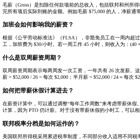
毛薪（Gross）是扣除任何款项前的总收入，包括联邦和州所
完所有项后实际到账的金额。例如毛薪 $75,000 的人，净薪通常在
加班会如何影响我的薪资？
根据《公平劳动标准法》（FLSA），非豁免员工在一周内超过 40
工，加班费为 $30/小时。若一周工作 45 小时，则收入为：(40 × $20) +
什么是双周薪资周期？
双周薪资周期表示每两周发一次工资，一年共有 26 次发薪。这与半
薪 = $52,000 / 26 = 每次 $2,000；半月薪 = $52,000 / 24 ≈ 每次 $2
如何把带薪休假计算进去？
在薪资计算中，可以通过调整“每年工作周数”来考虑带薪休假。如果
计算，因为 PTO 仍计薪。对于没有带薪休假的小时工，可以
联邦税率分档是如何运作的？
美国联邦所得税采用累进税率制度，不同部分收入适用不同税率。2025 年单身