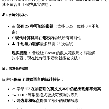
其不适合用于保护真实信息：
🔓 1. 密钥空间极小
⚠️
仅有 25 种可能的密钥
（位移 1-25；位移 0 = 不加
密）
⚡
现代计算机
可在
毫秒内
尝试所有可能性
👤
手动暴力破解
最多只需 25 次尝试
现实提醒：
曾经让 Caesar 的敌人花数周才能破解
的东西，现在比你眨眼还快就能被攻破！
📊 2. 频率分析漏洞
该密码
保留了原始语言的统计特征
：
📈 字母
'E' 在加密后的英文文本中仍然出现频率最高
🔤
'THE'
等常见模式变成可预测的序列
🔍
词边界和标点
提供了额外的破解线索