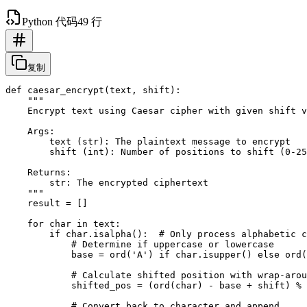
Python 代码
49 行
复制
def caesar_encrypt(text, shift):

    """

    Encrypt text using Caesar cipher with given shift v
    Args:

        text (str): The plaintext message to encrypt

        shift (int): Number of positions to shift (0-25
    Returns:

        str: The encrypted ciphertext

    """

    result = []

    for char in text:

        if char.isalpha():  # Only process alphabetic c
            # Determine if uppercase or lowercase

            base = ord('A') if char.isupper() else ord(
            # Calculate shifted position with wrap-arou
            shifted_pos = (ord(char) - base + shift) % 
            # Convert back to character and append
