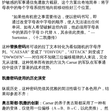
护敏感的军事通信免遭敌方截获。这个方案出奇地简单：将字
母表中的每个字母系统性地向前移动恰好三个位置。
"如果他有机密之事需要传达，便以密码书写，即
通过改变字母表中字母的顺序，使人无法读出任何
单词。如有人希望破解这些内容，他必须用字母表
中的第四个字母 D 代替 A，其余依此类推。" —
Suetonius，《十二凯撒传》
这种
替换密码
将可读的拉丁文本转化为看似随机的字母序
列。"CAESAR" 变成了 "FDHVDU"，"ATTACK" 则变成了
"DWWDFN"——对任何不知晓三位偏移规律的人来说，完全
无从读懂。这种简单而有效的方法为 Caesar 的军队在军事通
信中提供了显著的战术优势。
凯撒密码使用的历史演变
纵观历史，这种密码凭借其优雅的简洁性吸引了各色用户，结
果却参差不齐：
奥古斯都·凯撒的创新
：Caesar 的养子奥古斯都采用了一种有
趣的变体，仅使用一位偏移（A→B、B→C，以此类推）。然