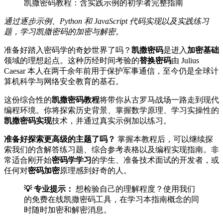
凯撒密码教程：含实践示例的初学者完整指南
通过逐步示例、Python 和 JavaScript 代码实现以及实践练习
题，学习凯撒密码的加密与解密。
准备好踏入密码学的奇妙世界了吗？
凯撒密码
是进入
加密基础
领域的理想起点。这种历经时间考验的
替换密码
由 Julius
Caesar 本人在两千余年前用于保护军事通信，至今仍是全球计
算机科学与网络安全教育的基石。
这份综合性的
凯撒密码教程
将带你从古罗马战场一路走到现代
编程环境。你将探索历史背景、掌握数学原理、学习实操性的
凯撒密码实现
技术，并通过真实示例加以练习。
准备好探索更高级的主题了吗？
掌握本教程后，可以继续探
索我们的含解答练习题、综合参考表格以及编程实现指南。非
常适合刚开始
密码学学习
的学生、准备技术面试的开发者，或
任何对
密码加密
原理感到好奇的人。
💡 专业提示：
想检验自己的理解程度？使用我们
的免费在线凯撒密码工具，在学习本指南概念的同
时随时加密和解密消息。