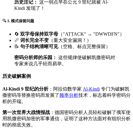
历史注记：
这一弱点早在公元 9 世纪就被 Al-
Kindi 发现了！
🔍 3. 模式保留问题
🔄
双字母保持双字母
（"ATTACK" → "DWWDFN"）
📏
词长完全不变
（重大安全漏洞！）
📝
句子结构清晰可见
（空格、标点完整保留）
密码分析师的乐园：
这些规律使破解凯撒密码对
专家来说几乎轻而易举。
历史破解案例
Al-Kindi 9 世纪的分析
：阿拉伯数学家
Al-Kindi
专门为破解凯
撒密码等替换密码而发展了
频率分析
技术，标志着科学密码分
析的开端。
第一次世界大战情报战
：德国密码分析人员轻松破解了俄军使
用凯撒密码加密的军事通信，证明了这种方法面对有组织分析
时的彻底失效。