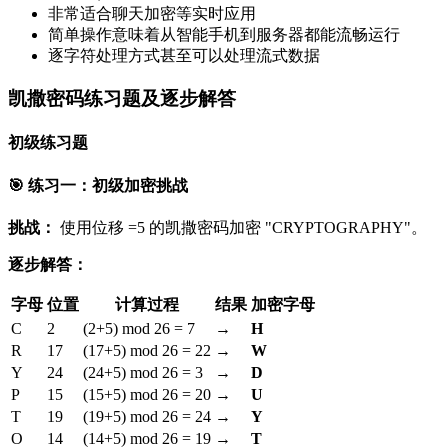
非常适合聊天加密等实时应用
简单操作意味着从智能手机到服务器都能流畅运行
逐字符处理方式甚至可以处理流式数据
凯撒密码练习题及逐步解答
初级练习题
🎯 练习一：初级加密挑战
挑战：
使用位移 =5 的凯撒密码加密 "CRYPTOGRAPHY"。
逐步解答：
字母
位置
计算过程
结果
加密字母
C
2
(2+5) mod 26 = 7
→
H
R
17
(17+5) mod 26 = 22
→
W
Y
24
(24+5) mod 26 = 3
→
D
P
15
(15+5) mod 26 = 20
→
U
T
19
(19+5) mod 26 = 24
→
Y
O
14
(14+5) mod 26 = 19
→
T