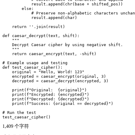
            result.append(chr(base + shifted_pos))

        else:

            # Preserve non-alphabetic characters unchan
            result.append(char)

    return ''.join(result)

def caesar_decrypt(text, shift):

    """

    Decrypt Caesar cipher by using negative shift.

    """

    return caesar_encrypt(text, -shift)

# Example usage and testing

def test_caesar_cipher():

    original = "Hello, World! 123"

    encrypted = caesar_encrypt(original, 3)

    decrypted = caesar_decrypt(encrypted, 3)

    print(f"Original:  {original}")

    print(f"Encrypted: {encrypted}")

    print(f"Decrypted: {decrypted}")

    print(f"Success: {original == decrypted}")

# Run the test

1,409 个字符