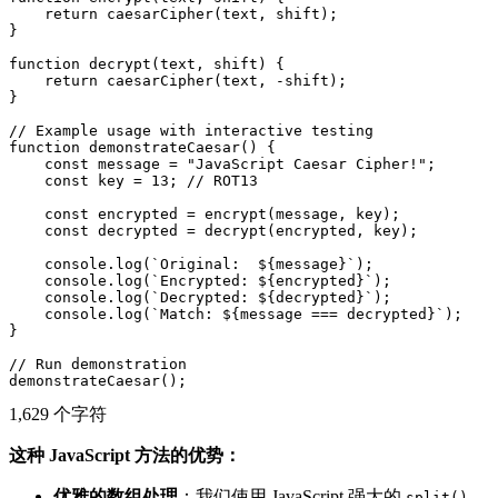
    return caesarCipher(text, shift);

}

function decrypt(text, shift) {

    return caesarCipher(text, -shift);

}

// Example usage with interactive testing

function demonstrateCaesar() {

    const message = "JavaScript Caesar Cipher!";

    const key = 13; // ROT13

    const encrypted = encrypt(message, key);

    const decrypted = decrypt(encrypted, key);

    console.log(`Original:  ${message}`);

    console.log(`Encrypted: ${encrypted}`);

    console.log(`Decrypted: ${decrypted}`);

    console.log(`Match: ${message === decrypted}`);

}

// Run demonstration

1,629 个字符
这种 JavaScript 方法的优势：
优雅的数组处理
：我们使用 JavaScript 强大的
、
split()