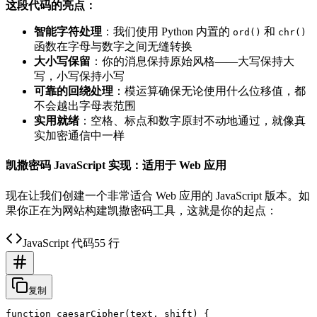
这段代码的亮点：
智能字符处理
：我们使用 Python 内置的
和
ord()
chr()
函数在字母与数字之间无缝转换
大小写保留
：你的消息保持原始风格——大写保持大
写，小写保持小写
可靠的回绕处理
：模运算确保无论使用什么位移值，都
不会越出字母表范围
实用就绪
：空格、标点和数字原封不动地通过，就像真
实加密通信中一样
凯撒密码 JavaScript 实现：适用于 Web 应用
现在让我们创建一个非常适合 Web 应用的 JavaScript 版本。如
果你正在为网站构建凯撒密码工具，这就是你的起点：
JavaScript 代码
55 行
复制
function caesarCipher(text, shift) {
