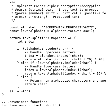
    /**

     * Implement Caesar cipher encryption/decryption

     * @param {string} text - Input text to process

     * @param {number} shift - Shift value (positive fo
     * @returns {string} - Processed text

     */

    const alphabet = 'ABCDEFGHIJKLMNOPQRSTUVWXYZ';

    const lowerAlphabet = alphabet.toLowerCase();

    return text.split('').map(char => {

        let index;

        if (alphabet.includes(char)) {

            // Handle uppercase letters

            index = alphabet.indexOf(char);

            return alphabet[(index + shift + 26) % 26];

        } else if (lowerAlphabet.includes(char)) {

            // Handle lowercase letters

            index = lowerAlphabet.indexOf(char);

            return lowerAlphabet[(index + shift + 26) %
        } else {

            // Return non-alphabetic characters unchang
            return char;

        }

    }).join('');

}

// Convenience functions

function encrypt(text, shift) {
