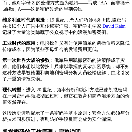
而，他对字母 Z 的处理方式颇为独特——写成 "AA" 而非循环
回绕到 A——这是密码改造的早期尝试。
维多利亚时代的浪漫
：19 世纪，恋人们巧妙地利用凯撒密码
在报纸个人广告中互传秘密消息。密码学史学家
David Kahn
记录了大量这类隐藏于公众视野中的浪漫加密案例。
工业时代的应用
：电报操作员有时使用简单的凯撒位移来降低
传输成本，因为某些字母组合的发送费用更低。
第一次世界大战的惨败
：俄军采用凯撒密码的决策酿成了灾
难。他们本想以此替换士兵难以掌握的复杂加密系统，却不知
这种方法早被德国和奥地利密码分析人员轻松破解，由此引发
了严重的情报失误。
现代转型
：进入 20 世纪，频率分析和统计方法已使凯撒密码
在严肃密码学领域彻底过时，但它在教育和简单混淆方面的价
值依然存在。
这段历史进程揭示了一条密码学基本原则：安全方法必须与分
析技术同步演进，否则防护手段反而会成为安全漏洞。
凯撒密码的工作原理：完整说明