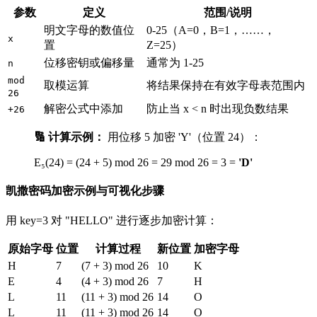
参数
定义
范围/说明
明文字母的数值位
0-25（A=0，B=1，……，
x
置
Z=25）
位移密钥或偏移量
通常为 1-25
n
mod
取模运算
将结果保持在有效字母表范围内
26
解密公式中添加
防止当 x < n 时出现负数结果
+26
🔢 计算示例：
用位移 5 加密 'Y'（位置 24）：
E₅(24) = (24 + 5) mod 26 = 29 mod 26 = 3 =
'D'
凯撒密码加密示例与可视化步骤
用 key=3 对 "HELLO" 进行逐步加密计算：
原始字母
位置
计算过程
新位置
加密字母
H
7
(7 + 3) mod 26
10
K
E
4
(4 + 3) mod 26
7
H
L
11
(11 + 3) mod 26
14
O
L
11
(11 + 3) mod 26
14
O