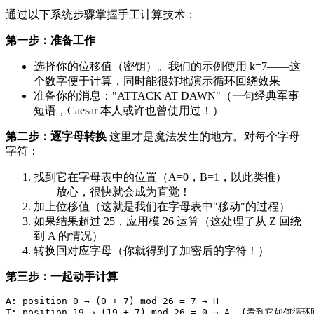
通过以下系统步骤掌握手工计算技术：
第一步：准备工作
选择你的位移值（密钥）。我们的示例使用 k=7——这
个数字便于计算，同时能很好地演示循环回绕效果
准备你的消息："ATTACK AT DAWN"（一句经典军事
短语，Caesar 本人或许也曾使用过！）
第二步：逐字母转换
这里才是魔法发生的地方。对每个字母
字符：
找到它在字母表中的位置（A=0，B=1，以此类推）
——放心，很快就会成为直觉！
加上位移值（这就是我们在字母表中"移动"的过程）
如果结果超过 25，应用模 26 运算（这处理了从 Z 回绕
到 A 的情况）
转换回对应字母（你就得到了加密后的字符！）
第三步：一起动手计算
A: position 0 → (0 + 7) mod 26 = 7 → H

T: position 19 → (19 + 7) mod 26 = 0 → A  (看到它如何