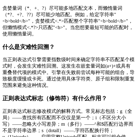
贪婪量词（*、+、?）尽可能多地匹配文本，而懒惰量词
（*?、+?、??）尽可能少地匹配。例如，给定字符串"
<b>bold</b>"，贪婪模式<.*>匹配整个字符串"<b>bold</b>"，
但懒惰模式<.*?>只匹配"<b>"。当您想要最短可能的匹配时，
使用懒惰量词。
什么是灾难性回溯？
当正则表达式引擎需要指数级时间来确定字符串不匹配某个模
式时，会发生灾难性回溯。这发生在嵌套量词如(a+)+或具有
重叠替代项的模式中。引擎在失败前尝试每种可能的组合，导
致极度缓慢或卡死。通过使用具体字符类、原子组和限制重复
范围来避免这种情况。
正则表达式标志（修饰符）有什么作用？
正则表达式标志修改模式的解释方式。常见标志包括：g（全
局）——查找所有匹配而不仅仅是第一个；i（不区分大小
写）——忽略大小写差异；m（多行）——^和$匹配行边界而
不是字符串边界；s（dotall）——.字符匹配换行符；
u（Unicode）——启用完整Unicode匹配。标志可以组合使