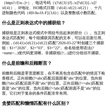
（https?://[\w.-]+）、电话号码（\(?\d{3}\)?[-.\s]?\d{3}[-.\s]?
\d{4}）、IP地址、ISO格式日期（\d{4}-\d{2}-\d{2}）、十六
进制颜色代码（#[0-9a-fA-F]{3,6}）以及整数或小数匹配。
什么是正则表达式中的捕获组？
捕获组是正则表达式模式中用括号括起来的部分（）。当正则
表达式匹配时，每个组捕获其匹配的文本，可以在后面引用。
例如，(\d{4})-(\d{2})-(\d{2})匹配"2026-03-22"时创建三个捕获
组：$1="2026"、$2="03"、$3="22"。命名组使用语法(?
<name>...)使代码更清晰。非捕获组(?:...)进行分组但不捕获。
什么是前瞻和后顾断言？
前瞻和后顾是零宽度断言，在不将其包含在匹配中的情况下检
查模式。正向前瞻(?=abc)匹配后面跟着"abc"的位置。负向前
瞻(?!abc)匹配后面不跟"abc"的位置。正向后顾(?<=abc)匹配前
面是"abc"的位置。负向后顾(?<!abc)匹配前面不是"abc"的位
置。它们对于复杂的条件匹配非常有用。
贪婪匹配和懒惰匹配有什么区别？