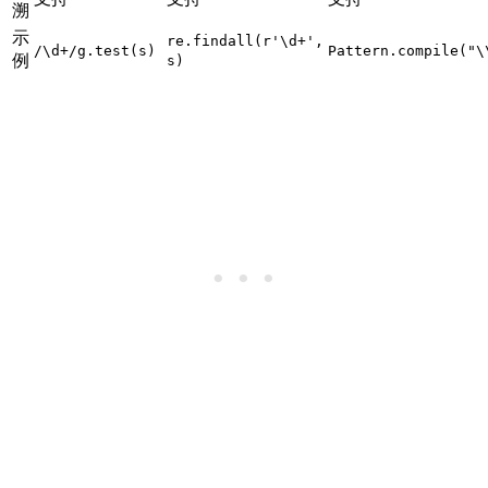
溯
示
re.findall(r'\d+',
/\d+/g.test(s)
Pattern.compile("\
例
s)