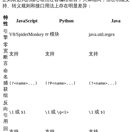
持、转义规则和接口用法上存在明显差异：
特
JavaScript
Python
Java
性
引
re 模块
V8/SpiderMonkey
java.util.regex
擎
零
宽
支持
支持
支持
断
言
命
名
捕
(?<name>...)
(?P<name>...)
(?<name>...)
获
组
反
向
或
或
或
\1
$1
\1
\g<1>
\1
$1
引
用
回
支持
支持
支持