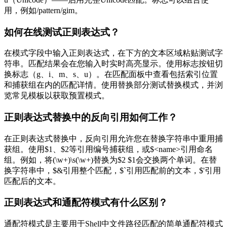
用，例如/pattern/gim。
如何在线测试正则表达式？
在模式字段中输入正则表达式，在下方的文本区域粘贴测试字
符串。匹配结果会在您输入时实时高亮显示。使用标志按钮切
换标志（g、i、m、s、u）。在匹配面板中查看包括索引位置
和捕获组在内的匹配详情。使用替换部分测试替换模式，并浏
览常见模板以获取预置模式。
正则表达式替换中的反向引用如何工作？
在正则表达式替换中，反向引用允许您在替换字符串中重用捕
获组。使用$1、$2等引用编号捕获组，或$<name>引用命名
组。例如，将(\w+)\s(\w+)替换为$2 $1会交换两个单词。在替
换字符串中，$&引用整个匹配，$`引用匹配前的文本，$'引用
匹配后的文本。
正则表达式和通配符模式有什么区别？
通配符模式是主要用于Shell中文件路径匹配的简单通配符模式