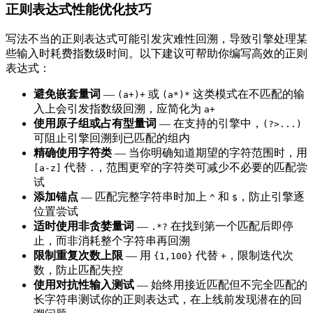
正则表达式性能优化技巧
写法不当的正则表达式可能引发灾难性回溯，导致引擎处理某
些输入时耗费指数级时间。以下建议可帮助你编写高效的正则
表达式：
避免嵌套量词
—
或
这类模式在不匹配的输
(a+)+
(a*)*
入上会引发指数级回溯，应简化为
a+
使用原子组或占有型量词
— 在支持的引擎中，
(?>...)
可阻止引擎回溯到已匹配的组内
精确使用字符类
— 当你明确知道期望的字符范围时，用
代替
，范围更窄的字符类可减少不必要的匹配尝
[a-z]
.
试
添加锚点
— 匹配完整字符串时加上
和
，防止引擎逐
^
$
位置尝试
适时使用非贪婪量词
—
在找到第一个匹配后即停
.*?
止，而非消耗整个字符串再回溯
限制重复次数上限
— 用
代替
，限制迭代次
{1,100}
+
数，防止匹配失控
使用对抗性输入测试
— 始终用接近匹配但不完全匹配的
长字符串测试你的正则表达式，在上线前发现潜在的回