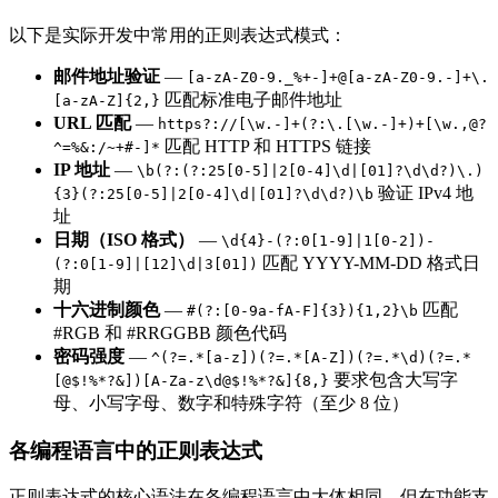
以下是实际开发中常用的正则表达式模式：
邮件地址验证
—
[a-zA-Z0-9._%+-]+@[a-zA-Z0-9.-]+\.
匹配标准电子邮件地址
[a-zA-Z]{2,}
URL 匹配
—
https?://[\w.-]+(?:\.[\w.-]+)+[\w.,@?
匹配 HTTP 和 HTTPS 链接
^=%&:/~+#-]*
IP 地址
—
\b(?:(?:25[0-5]|2[0-4]\d|[01]?\d\d?)\.)
验证 IPv4 地
{3}(?:25[0-5]|2[0-4]\d|[01]?\d\d?)\b
址
日期（ISO 格式）
—
\d{4}-(?:0[1-9]|1[0-2])-
匹配 YYYY-MM-DD 格式日
(?:0[1-9]|[12]\d|3[01])
期
十六进制颜色
—
匹配
#(?:[0-9a-fA-F]{3}){1,2}\b
#RGB 和 #RRGGBB 颜色代码
密码强度
—
^(?=.*[a-z])(?=.*[A-Z])(?=.*\d)(?=.*
要求包含大写字
[@$!%*?&])[A-Za-z\d@$!%*?&]{8,}
母、小写字母、数字和特殊字符（至少 8 位）
各编程语言中的正则表达式
正则表达式的核心语法在各编程语言中大体相同，但在功能支