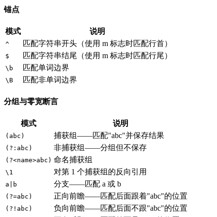
锚点
模式
说明
匹配字符串开头（使用 m 标志时匹配行首）
^
匹配字符串结尾（使用 m 标志时匹配行尾）
$
匹配单词边界
\b
匹配非单词边界
\B
分组与零宽断言
模式
说明
捕获组——匹配"abc"并保存结果
(abc)
非捕获组——分组但不保存
(?:abc)
命名捕获组
(?<name>abc)
对第 1 个捕获组的反向引用
\1
分支——匹配 a 或 b
a|b
正向前瞻——匹配后面跟着"abc"的位置
(?=abc)
负向前瞻——匹配后面不跟"abc"的位置
(?!abc)